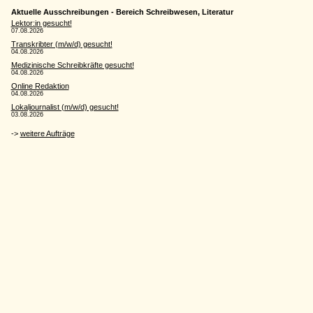
Aktuelle Ausschreibungen - Bereich Schreibwesen, Literatur
Lektor:in gesucht!
07.08.2026
Transkribter (m/w/d) gesucht!
04.08.2026
Medizinische Schreibkräfte gesucht!
04.08.2026
Online Redaktion
04.08.2026
Lokaljournalist (m/w/d) gesucht!
03.08.2026
->
weitere Aufträge