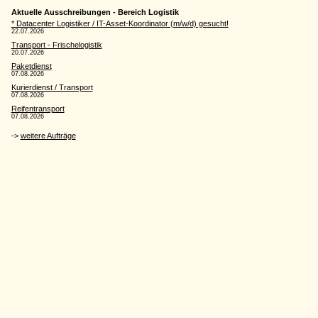
Aktuelle Ausschreibungen - Bereich Logistik
* Datacenter Logistiker / IT-Asset-Koordinator (m/w/d) gesucht!
22.07.2026
Transport - Frischelogistik
20.07.2026
Paketdienst
07.08.2026
Kurierdienst / Transport
07.08.2026
Reifentransport
07.08.2026
->
weitere Aufträge