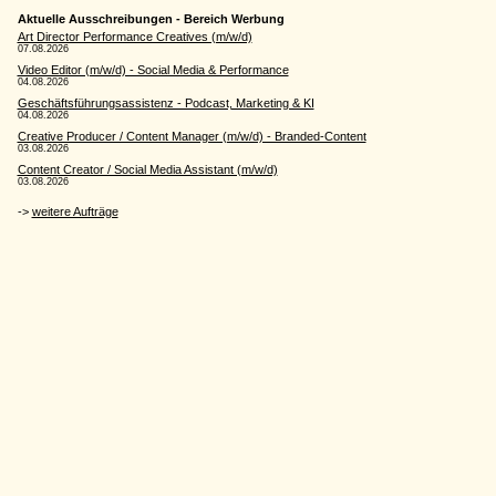
Aktuelle Ausschreibungen - Bereich Werbung
Art Director Performance Creatives (m/w/d)
07.08.2026
Video Editor (m/w/d) - Social Media & Performance
04.08.2026
Geschäftsführungsassistenz - Podcast, Marketing & KI
04.08.2026
Creative Producer / Content Manager (m/w/d) - Branded-Content
03.08.2026
Content Creator / Social Media Assistant (m/w/d)
03.08.2026
->
weitere Aufträge