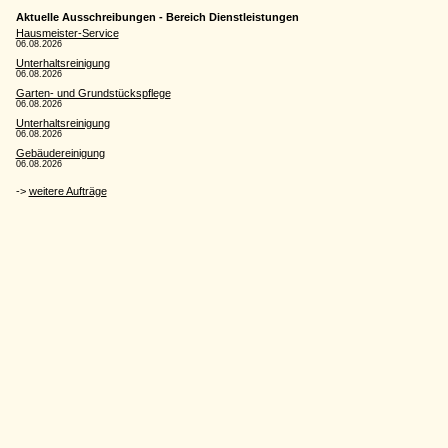
Aktuelle Ausschreibungen - Bereich Dienstleistungen
Hausmeister-Service
06.08.2026
Unterhaltsreinigung
06.08.2026
Garten- und Grundstückspflege
06.08.2026
Unterhaltsreinigung
06.08.2026
Gebäudereinigung
06.08.2026
->
weitere Aufträge