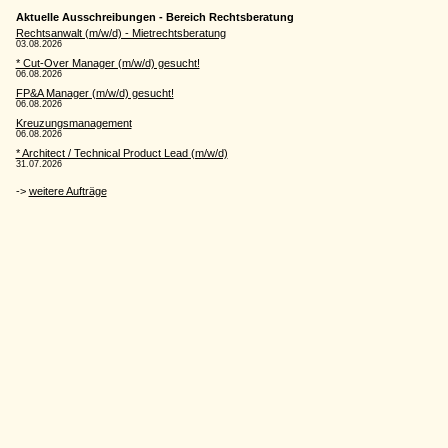
Aktuelle Ausschreibungen - Bereich Rechtsberatung
Rechtsanwalt (m/w/d) - Mietrechtsberatung
03.08.2026
* Cut-Over Manager (m/w/d) gesucht!
06.08.2026
FP&A Manager (m/w/d) gesucht!
06.08.2026
Kreuzungsmanagement
06.08.2026
* Architect / Technical Product Lead (m/w/d)
31.07.2026
->
weitere Aufträge