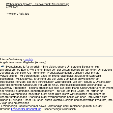
Interne Verlinkung -
zurück
Angebote unserer Mitglieder (Auszug):
Eventplanung & Partyverleih – Ihre Vision, unsere Umsetzung Sie planen ein
unvergessliches Event? Wir stehen Ihnen von der ersten Idee bis zur perfekten Umsetzung
zuverlässig zur Seite. Ob Firmenfeier, Produktpräsentation, Jubiläum oder private
Veranstaltung – wir sorgen dafür, dass Ihr Event reibungslos abläuft und nachhaltig
beeindruckt. Mit Kreativität, Erfahrung und viel Liebe zum Detail entwickeln wir ein
individuelles Konzept, das Ihre Vorstellungen widerspiegelt. Von der Planung & Organisation
über die komplette Umsetzung vor Ort bis hin zu individuell gestalteten Merchandise- &
Giveaway-Produkten – bei uns erhalten Sie alles aus einer Hand. Unser Anspruch: Ihr Event
soll nicht nur stattﬁnden, sondern begeistern – für Sie und Ihre Gäste. Ihr Partner für
kreative Werbung und Innovation Geht nicht, gibt’s nicht! Wir realisieren Ihre Ideen! Mit
unserer umfassenden Erfahrung in der Werbebranche helfen wir Ihnen, Ihre Marke zum
Blühen zu bringen. Unser Ziel ist es, durch kreative Designs und hochwertige Produkte, Ihre
Zielgruppe zu erreichen.
-> Webdesign Subunternehmer sowie Selbständige und Freelancer gesucht aus der
Branche
Freiberufler Beschriftung
- Bannerdesign freiberuflich