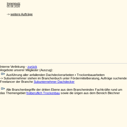
Interne Verlinkung -
zurück
Angebote unserer Mitglieder (Auszug):
Ausführung aller anfallenden Dachdeckerarbeiten • Trockenbauarbeiten
-> Subunternehmer stehen im Branchenbuch unter Fördermittelberatung, Aufträge suchende
Freelancer der Branche
Subunternehmer Dachdecker
Alle Branchenbegriffe der dritten Ebene aus dem Branchenindex Fachkräfte rund um
das Themengebiet
freiberuflich Trockenbau
sowie die ürigen aus dem Bereich Blechner