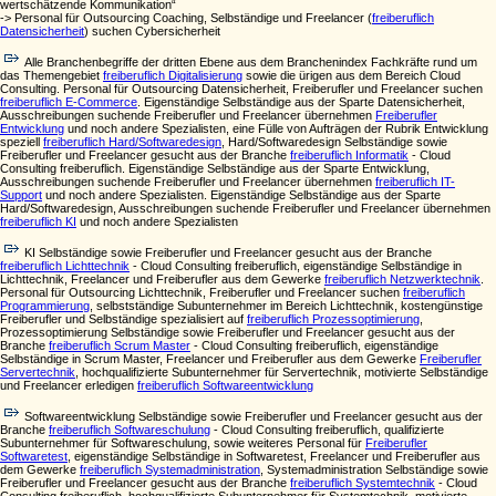
wertschätzende Kommunikation“
-> Personal für Outsourcing Coaching, Selbständige und Freelancer (
freiberuflich
Datensicherheit
) suchen Cybersicherheit
Alle Branchenbegriffe der dritten Ebene aus dem Branchenindex Fachkräfte rund um
das Themengebiet
freiberuflich Digitalisierung
sowie die ürigen aus dem Bereich Cloud
Consulting. Personal für Outsourcing Datensicherheit, Freiberufler und Freelancer suchen
freiberuflich E-Commerce
. Eigenständige Selbständige aus der Sparte Datensicherheit,
Ausschreibungen suchende Freiberufler und Freelancer übernehmen
Freiberufler
Entwicklung
und noch andere Spezialisten, eine Fülle von Aufträgen der Rubrik Entwicklung
speziell
freiberuflich Hard/Softwaredesign
, Hard/Softwaredesign Selbständige sowie
Freiberufler und Freelancer gesucht aus der Branche
freiberuflich Informatik
- Cloud
Consulting freiberuflich. Eigenständige Selbständige aus der Sparte Entwicklung,
Ausschreibungen suchende Freiberufler und Freelancer übernehmen
freiberuflich IT-
Support
und noch andere Spezialisten. Eigenständige Selbständige aus der Sparte
Hard/Softwaredesign, Ausschreibungen suchende Freiberufler und Freelancer übernehmen
freiberuflich KI
und noch andere Spezialisten
KI Selbständige sowie Freiberufler und Freelancer gesucht aus der Branche
freiberuflich Lichttechnik
- Cloud Consulting freiberuflich, eigenständige Selbständige in
Lichttechnik, Freelancer und Freiberufler aus dem Gewerke
freiberuflich Netzwerktechnik
.
Personal für Outsourcing Lichttechnik, Freiberufler und Freelancer suchen
freiberuflich
Programmierung
, selbstständige Subunternehmer im Bereich Lichttechnik, kostengünstige
Freiberufler und Selbständige spezialisiert auf
freiberuflich Prozessoptimierung
,
Prozessoptimierung Selbständige sowie Freiberufler und Freelancer gesucht aus der
Branche
freiberuflich Scrum Master
- Cloud Consulting freiberuflich, eigenständige
Selbständige in Scrum Master, Freelancer und Freiberufler aus dem Gewerke
Freiberufler
Servertechnik
, hochqualifizierte Subunternehmer für Servertechnik, motivierte Selbständige
und Freelancer erledigen
freiberuflich Softwareentwicklung
Softwareentwicklung Selbständige sowie Freiberufler und Freelancer gesucht aus der
Branche
freiberuflich Softwareschulung
- Cloud Consulting freiberuflich, qualifizierte
Subunternehmer für Softwareschulung, sowie weiteres Personal für
Freiberufler
Softwaretest
, eigenständige Selbständige in Softwaretest, Freelancer und Freiberufler aus
dem Gewerke
freiberuflich Systemadministration
, Systemadministration Selbständige sowie
Freiberufler und Freelancer gesucht aus der Branche
freiberuflich Systemtechnik
- Cloud