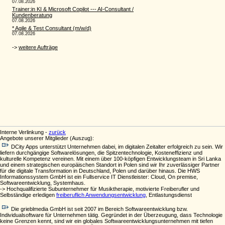
Interne Verlinkung -
zurück
Angebote unserer Mitglieder (Auszug):
DCity Apps unterstützt Unternehmen dabei, im digitalen Zeitalter erfolgreich zu sein. Wir
liefern durchgängige Softwarelösungen, die Spitzentechnologie, Kosteneffizienz und
kulturelle Kompetenz vereinen. Mit einem über 100-köpfigen Entwicklungsteam in Sri Lanka
und einem strategischen europäischen Standort in Polen sind wir Ihr zuverlässiger Partner
für die digitale Transformation in Deutschland, Polen und darüber hinaus. Die HWS
Informationssystem GmbH ist ein Fullservice IT Dienstleister: Cloud, On premise,
Softwareentwicklung, Systemhaus.
-> Hochqualifizierte Subunternehmer für Musiktherapie, motivierte Freiberufler und
Selbständige erledigen
freiberuflich Anwendungsentwicklung
, Entlastungsdienst
Die grieblmedia GmbH ist seit 2007 im Bereich Softwareentwicklung bzw.
Individualsoftware für Unternehmen tätig. Gegründet in der Überzeugung, dass Technologie
keine Grenzen kennt, sind wir ein globales Softwareentwicklungsunternehmen mit tiefen