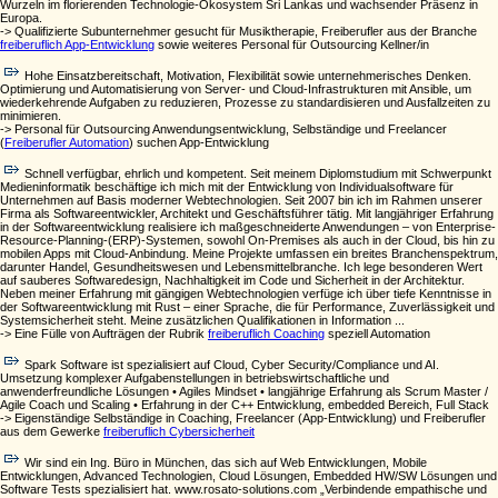
Wurzeln im florierenden Technologie-Ökosystem Sri Lankas und wachsender Präsenz in
Europa.
-> Qualifizierte Subunternehmer gesucht für Musiktherapie, Freiberufler aus der Branche
freiberuflich App-Entwicklung
sowie weiteres Personal für Outsourcing Kellner/in
Hohe Einsatzbereitschaft, Motivation, Flexibilität sowie unternehmerisches Denken.
Optimierung und Automatisierung von Server- und Cloud-Infrastrukturen mit Ansible, um
wiederkehrende Aufgaben zu reduzieren, Prozesse zu standardisieren und Ausfallzeiten zu
minimieren.
-> Personal für Outsourcing Anwendungsentwicklung, Selbständige und Freelancer
(
Freiberufler Automation
) suchen App-Entwicklung
Schnell verfügbar, ehrlich und kompetent. Seit meinem Diplomstudium mit Schwerpunkt
Medieninformatik beschäftige ich mich mit der Entwicklung von Individualsoftware für
Unternehmen auf Basis moderner Webtechnologien. Seit 2007 bin ich im Rahmen unserer
Firma als Softwareentwickler, Architekt und Geschäftsführer tätig. Mit langjähriger Erfahrung
in der Softwareentwicklung realisiere ich maßgeschneiderte Anwendungen – von Enterprise-
Resource-Planning-(ERP)-Systemen, sowohl On-Premises als auch in der Cloud, bis hin zu
mobilen Apps mit Cloud-Anbindung. Meine Projekte umfassen ein breites Branchenspektrum,
darunter Handel, Gesundheitswesen und Lebensmittelbranche. Ich lege besonderen Wert
auf sauberes Softwaredesign, Nachhaltigkeit im Code und Sicherheit in der Architektur.
Neben meiner Erfahrung mit gängigen Webtechnologien verfüge ich über tiefe Kenntnisse in
der Softwareentwicklung mit Rust – einer Sprache, die für Performance, Zuverlässigkeit und
Systemsicherheit steht. Meine zusätzlichen Qualifikationen in Information ...
-> Eine Fülle von Aufträgen der Rubrik
freiberuflich Coaching
speziell Automation
Spark Software ist spezialisiert auf Cloud, Cyber Security/Compliance und AI.
Umsetzung komplexer Aufgabenstellungen in betriebswirtschaftliche und
anwenderfreundliche Lösungen • Agiles Mindset • langjährige Erfahrung als Scrum Master /
Agile Coach und Scaling • Erfahrung in der C++ Entwicklung, embedded Bereich, Full Stack
-> Eigenständige Selbständige in Coaching, Freelancer (App-Entwicklung) und Freiberufler
aus dem Gewerke
freiberuflich Cybersicherheit
Wir sind ein Ing. Büro in München, das sich auf Web Entwicklungen, Mobile
Entwicklungen, Advanced Technologien, Cloud Lösungen, Embedded HW/SW Lösungen und
Software Tests spezialisiert hat. www.rosato-solutions.com „Verbindende empathische und