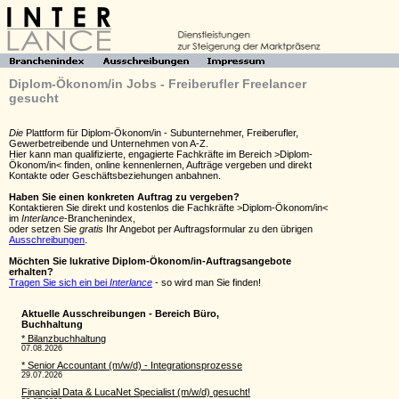
Diplom-Ökonom/in Jobs - Freiberufler Freelancer
gesucht
Die
Plattform für Diplom-Ökonom/in - Subunternehmer, Freiberufler,
Gewerbetreibende und Unternehmen von A-Z.
Hier kann man qualifizierte, engagierte Fachkräfte im Bereich >Diplom-
Ökonom/in< finden, online kennenlernen, Aufträge vergeben und direkt
Kontakte oder Geschäftsbeziehungen anbahnen.
Haben Sie einen konkreten Auftrag zu vergeben?
Kontaktieren Sie direkt und kostenlos die Fachkräfte >Diplom-Ökonom/in<
im
Interlance
-Branchenindex,
oder setzen Sie
gratis
Ihr Angebot per Auftragsformular zu den übrigen
Ausschreibungen
.
Möchten Sie lukrative Diplom-Ökonom/in-Auftragsangebote
erhalten?
Tragen Sie sich ein bei
Interlance
- so wird man Sie finden!