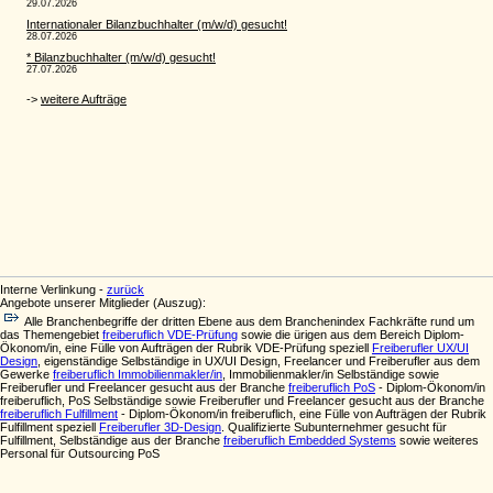
Interne Verlinkung -
zurück
Angebote unserer Mitglieder (Auszug):
Alle Branchenbegriffe der dritten Ebene aus dem Branchenindex Fachkräfte rund um
das Themengebiet
freiberuflich VDE-Prüfung
sowie die ürigen aus dem Bereich Diplom-
Ökonom/in, eine Fülle von Aufträgen der Rubrik VDE-Prüfung speziell
Freiberufler UX/UI
Design
, eigenständige Selbständige in UX/UI Design, Freelancer und Freiberufler aus dem
Gewerke
freiberuflich Immobilienmakler/in
, Immobilienmakler/in Selbständige sowie
Freiberufler und Freelancer gesucht aus der Branche
freiberuflich PoS
- Diplom-Ökonom/in
freiberuflich, PoS Selbständige sowie Freiberufler und Freelancer gesucht aus der Branche
freiberuflich Fulfillment
- Diplom-Ökonom/in freiberuflich, eine Fülle von Aufträgen der Rubrik
Fulfillment speziell
Freiberufler 3D-Design
. Qualifizierte Subunternehmer gesucht für
Fulfillment, Selbständige aus der Branche
freiberuflich Embedded Systems
sowie weiteres
Personal für Outsourcing PoS