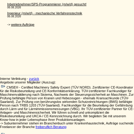
Interne Verlinkung -
zurück
Angebote unserer Mitglieder (Auszug):
CMSE® - Certified Machinery Safety Expert (TÜV NORD). Zertifizierter CE-Koordinator
für die Risikobeurteilung und CE-Konformitätserklärung. TÜV-zertifizierter Fachkundiger für
Maschinenvalidierung nach Sistema, Nachweis der Steuerungssicherheit an Maschinen. Zur
Prüfung befähigte Person von Kranen und Hebezeugen - ehemals Kransachkunde (TÜV-
Saarland). Zur Prüfung von berührungslos wirkenden Schutzeinrichtungen (BWS) befähigte
Person nach TRBS 1203 (TÜV-Saarland). Fachkundiger für die Beurteilung der Gefährdung
durch Lärm und für Lärmimmissionsmessungen (VBG). Ihr TÜV-zertifizierter Partner für CE-
Anlagen- und Maschinensicherheit. Wir führen schnell und unkompliziert die
Risikobeurteilung und UKCA-/ CE-Kennzeichnung durch. Wir begleiten Sie mit unserem
Know-how in jeder Lebensphase Ihrer Produktionsanlagen.
-> Subunternehmer stehen im Branchenbuch unter Krankenhaustechnik, Aufträge suchende
Freelancer der Branche
freiberuflich Beratung