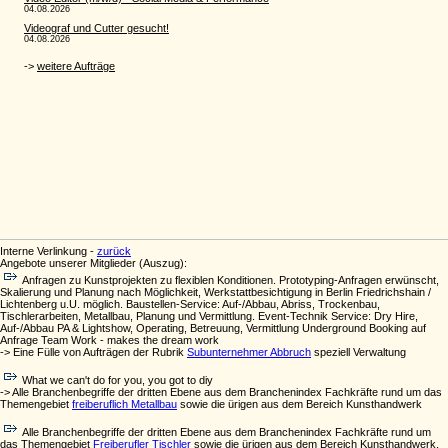
Interne Verlinkung -
zurück
Angebote unserer Mitglieder (Auszug):
Anfragen zu Kunstprojekten zu flexiblen Konditionen. Prototyping-Anfragen erwünscht,
Skalierung und Planung nach Möglichkeit, Werkstattbesichtigung in Berlin Friedrichshain /
Lichtenberg u.U. möglich. Baustellen-Service: Auf-/Abbau, Abriss, Trockenbau,
Tischlerarbeiten, Metallbau, Planung und Vermittlung. Event-Technik Service: Dry Hire,
Auf-/Abbau PA & Lightshow, Operating, Betreuung, Vermittlung Underground Booking auf
Anfrage Team Work - makes the dream work
-> Eine Fülle von Aufträgen der Rubrik
Subunternehmer Abbruch
speziell Verwaltung
What we can't do for you, you got to diy
-> Alle Branchenbegriffe der dritten Ebene aus dem Branchenindex Fachkräfte rund um das
Themengebiet
freiberuflich Metallbau
sowie die ürigen aus dem Bereich Kunsthandwerk
Alle Branchenbegriffe der dritten Ebene aus dem Branchenindex Fachkräfte rund um
das Themengebiet
Freiberufler Tischler
sowie die ürigen aus dem Bereich Kunsthandwerk.