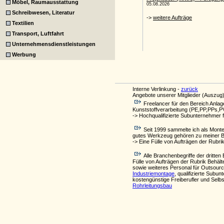
Möbel, Raumausstattung
Schreibwesen, Literatur
Textilien
Transport, Luftfahrt
Unternehmensdienstleistungen
Werbung
Interne Verlinkung -
zurück
Angebote unserer Mitglieder (Auszug)
Freelancer für den Bereich Anla
Kunststoffverarbeitung (PE,PP,PPs,PV
-> Hochqualifizierte Subunternehmer f
Seit 1999 sammelte ich als Monte
gutes Werkzeug gehören zu meiner Bet
-> Eine Fülle von Aufträgen der Rubri
Alle Branchenbegriffe der drit
Fülle von Aufträgen der Rubrik Behält
sowie weiteres Personal für Outsourc
Industriemontage
, qualifizierte Subu
kostengünstige Freiberufler und Selbs
Rohrleitungsbau