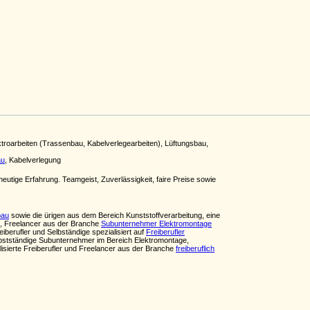
troarbeiten (Trassenbau, Kabelverlegearbeiten), Lüftungsbau,
au
, Kabelverlegung
eutige Erfahrung. Teamgeist, Zuverlässigkeit, faire Preise sowie
bau
sowie die ürigen aus dem Bereich Kunststoffverarbeitung, eine
au, Freelancer aus der Branche
Subunternehmer Elektromontage
berufler und Selbständige spezialisiert auf
Freiberufler
lbstständige Subunternehmer im Bereich Elektromontage,
ialisierte Freiberufler und Freelancer aus der Branche
freiberuflich