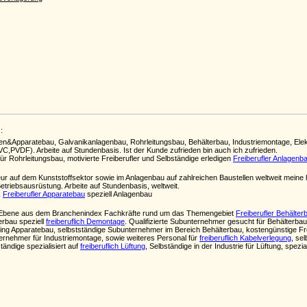
:
gen&Apparatebau, Galvanikanlagenbau, Rohrleitungsbau, Behälterbau, Industriemontage, Elek
C,PVDF). Arbeite auf Stundenbasis. Ist der Kunde zufrieden bin auch ich zufrieden.
ür Rohrleitungsbau, motivierte Freiberufler und Selbständige erledigen
Freiberufler Anlagenb
ur auf dem Kunststoffsektor sowie im Anlagenbau auf zahlreichen Baustellen weltweit meine h
riebsausrüstung. Arbeite auf Stundenbasis, weltweit.
k
Freiberufler Apparatebau
speziell Anlagenbau
ten Ebene aus dem Branchenindex Fachkräfte rund um das Themengebiet
Freiberufler Behälter
erbau speziell
freiberuflich Demontage
. Qualifizierte Subunternehmer gesucht für Behälterb
ing Apparatebau, selbstständige Subunternehmer im Bereich Behälterbau, kostengünstige Frei
nternehmer für Industriemontage, sowie weiteres Personal für
freiberuflich Kabelverlegung
, se
tändige spezialisiert auf
freiberuflich Lüftung
, Selbständige in der Industrie für Lüftung, spez