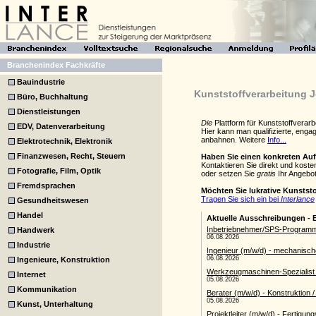
Branchenindex Fachkräfte
Bauindustrie
Kunststoffverarbeitung J
Büro, Buchhaltung
Dienstleistungen
Die
Plattform für Kunststoffverar
EDV, Datenverarbeitung
Hier kann man qualifizierte, eng
anbahnen. Weitere
Info...
Elektrotechnik, Elektronik
Finanzwesen, Recht, Steuern
Haben Sie einen konkreten Au
Kontaktieren Sie direkt und koste
Fotografie, Film, Optik
oder setzen Sie
gratis
Ihr Angebot
Fremdsprachen
Möchten Sie lukrative Kunstst
Tragen Sie sich ein bei
Interlance
Gesundheitswesen
Handel
Handwerk
Industrie
Ingenieure, Konstruktion
Internet
Kommunikation
Kunst, Unterhaltung