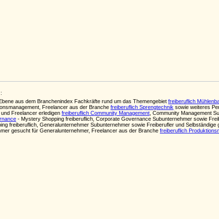
:
ten Ebene aus dem Branchenindex Fachkräfte rund um das Themengebiet
freiberuflich Mühlenb
ionsmanagement, Freelancer aus der Branche
freiberuflich Sprengtechnik
sowie weiteres Per
r und Freelancer erledigen
freiberuflich Community Management
, Community Management Sub
ernance
- Mystery Shopping freiberuflich, Corporate Governance Subunternehmer sowie Frei
ing freiberuflich, Generalunternehmer Subunternehmer sowie Freiberufler und Selbständige
rnehmer gesucht für Generalunternehmer, Freelancer aus der Branche
freiberuflich Produktio