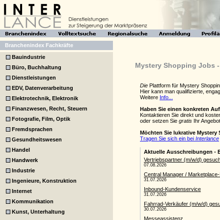
Branchenindex Fachkräfte
Bauindustrie
Mystery Shopping Jobs - 
Büro, Buchhaltung
Dienstleistungen
Die
Plattform für Mystery Shoppi
EDV, Datenverarbeitung
Hier kann man qualifizierte, eng
Weitere
Info...
Elektrotechnik, Elektronik
Finanzwesen, Recht, Steuern
Haben Sie einen konkreten Au
Kontaktieren Sie direkt und kost
Fotografie, Film, Optik
oder setzen Sie
gratis
Ihr Angebot
Fremdsprachen
Möchten Sie lukrative Mystery
Tragen Sie sich ein bei
Interlance
Gesundheitswesen
Handel
Handwerk
Industrie
Ingenieure, Konstruktion
Internet
Kommunikation
Kunst, Unterhaltung