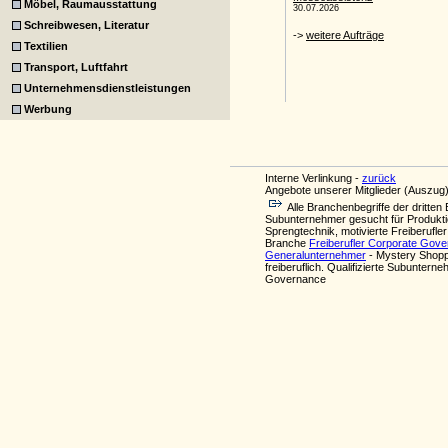
Möbel, Raumausstattung
Schreibwesen, Literatur
Textilien
Transport, Luftfahrt
Unternehmensdienstleistungen
Werbung
Interne Verlinkung -
zurück
Angebote unserer Mitglieder (Auszug)
Alle Branchenbegriffe der drit
Subunternehmer gesucht für Produkt
Sprengtechnik, motivierte Freiberufle
Branche
Freiberufler Corporate Gov
Generalunternehmer
- Mystery Shopp
freiberuflich. Qualifizierte Subunte
Governance