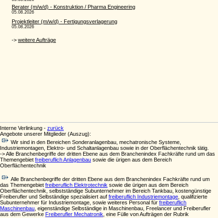
Interne Verlinkung -
zurück
Angebote unserer Mitglieder (Auszug):
Wir sind in den Bereichen Sonderanlagenbau, mechatronische Systeme,
Industriemontagen, Elektro- und Schaltanlagenbau sowie in der Oberflächentechnik tätig.
-> Alle Branchenbegriffe der dritten Ebene aus dem Branchenindex Fachkräfte rund um das
Themengebiet
freiberuflich Anlagenbau
sowie die ürigen aus dem Bereich
Oberflächentechnik
Alle Branchenbegriffe der dritten Ebene aus dem Branchenindex Fachkräfte rund um
das Themengebiet
freiberuflich Elektrotechnik
sowie die ürigen aus dem Bereich
Oberflächentechnik, selbstständige Subunternehmer im Bereich Tankbau, kostengünstige
Freiberufler und Selbständige spezialisiert auf
freiberuflich Industriemontage
, qualifizierte
Subunternehmer für Industriemontage, sowie weiteres Personal für
freiberuflich
Maschinenbau
, eigenständige Selbständige in Maschinenbau, Freelancer und Freiberufler
aus dem Gewerke
Freiberufler Mechatronik
, eine Fülle von Aufträgen der Rubrik