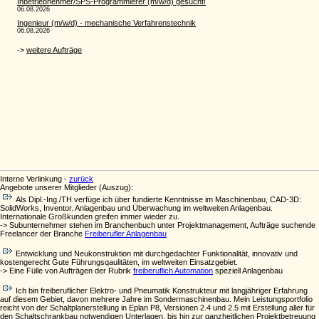
Interne Verlinkung -
zurück
Angebote unserer Mitglieder (Auszug):
Als Dipl.-Ing./TH verfüge ich über fundierte Kenntnisse im Maschinenbau, CAD-3D:
SolidWorks, Inventor. Anlagenbau und Überwachung im weltweiten Anlagenbau.
Internationale Großkunden greifen immer wieder zu.
-> Subunternehmer stehen im Branchenbuch unter Projektmanagement, Aufträge suchende
Freelancer der Branche
Freiberufler Anlagenbau
Entwicklung und Neukonstruktion mit durchgedachter Funktionalität, innovativ und
kostengerecht Gute Führungsqaulitäten, im weltweiten Einsatzgebiet.
-> Eine Fülle von Aufträgen der Rubrik
freiberuflich Automation
speziell Anlagenbau
Ich bin freiberuflicher Elektro- und Pneumatik Konstrukteur mit langjähriger Erfahrung
auf diesem Gebiet, davon mehrere Jahre im Sondermaschinenbau. Mein Leistungsportfolio
reicht von der Schaltplanerstellung in Eplan P8, Versionen 2.4 und 2.5 mit Erstellung aller für
den Schaltschrankbau notwendigen Unterlagen, bis hin zur ganzheitlichen Projektbetreuung