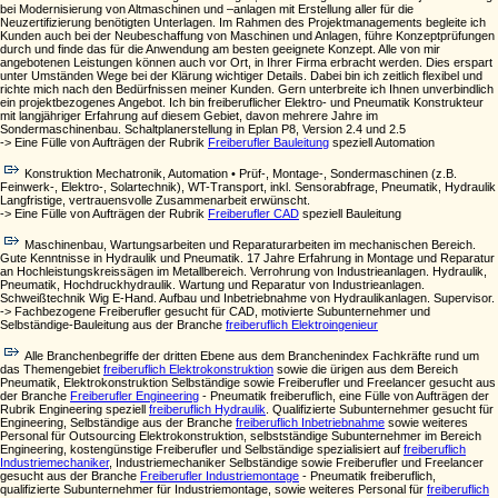
bei Modernisierung von Altmaschinen und –anlagen mit Erstellung aller für die
Neuzertifizierung benötigten Unterlagen. Im Rahmen des Projektmanagements begleite ich
Kunden auch bei der Neubeschaffung von Maschinen und Anlagen, führe Konzeptprüfungen
durch und finde das für die Anwendung am besten geeignete Konzept. Alle von mir
angebotenen Leistungen können auch vor Ort, in Ihrer Firma erbracht werden. Dies erspart
unter Umständen Wege bei der Klärung wichtiger Details. Dabei bin ich zeitlich flexibel und
richte mich nach den Bedürfnissen meiner Kunden. Gern unterbreite ich Ihnen unverbindlich
ein projektbezogenes Angebot. Ich bin freiberuflicher Elektro- und Pneumatik Konstrukteur
mit langjähriger Erfahrung auf diesem Gebiet, davon mehrere Jahre im
Sondermaschinenbau. Schaltplanerstellung in Eplan P8, Version 2.4 und 2.5
-> Eine Fülle von Aufträgen der Rubrik
Freiberufler Bauleitung
speziell Automation
Konstruktion Mechatronik, Automation • Prüf-, Montage-, Sondermaschinen (z.B.
Feinwerk-, Elektro-, Solartechnik), WT-Transport, inkl. Sensorabfrage, Pneumatik, Hydraulik
Langfristige, vertrauensvolle Zusammenarbeit erwünscht.
-> Eine Fülle von Aufträgen der Rubrik
Freiberufler CAD
speziell Bauleitung
Maschinenbau, Wartungsarbeiten und Reparaturarbeiten im mechanischen Bereich.
Gute Kenntnisse in Hydraulik und Pneumatik. 17 Jahre Erfahrung in Montage und Reparatur
an Hochleistungskreissägen im Metallbereich. Verrohrung von Industrieanlagen. Hydraulik,
Pneumatik, Hochdruckhydraulik. Wartung und Reparatur von Industrieanlagen.
Schweißtechnik Wig E-Hand. Aufbau und Inbetriebnahme von Hydraulikanlagen. Supervisor.
-> Fachbezogene Freiberufler gesucht für CAD, motivierte Subunternehmer und
Selbständige-Bauleitung aus der Branche
freiberuflich Elektroingenieur
Alle Branchenbegriffe der dritten Ebene aus dem Branchenindex Fachkräfte rund um
das Themengebiet
freiberuflich Elektrokonstruktion
sowie die ürigen aus dem Bereich
Pneumatik, Elektrokonstruktion Selbständige sowie Freiberufler und Freelancer gesucht aus
der Branche
Freiberufler Engineering
- Pneumatik freiberuflich, eine Fülle von Aufträgen der
Rubrik Engineering speziell
freiberuflich Hydraulik
. Qualifizierte Subunternehmer gesucht für
Engineering, Selbständige aus der Branche
freiberuflich Inbetriebnahme
sowie weiteres
Personal für Outsourcing Elektrokonstruktion, selbstständige Subunternehmer im Bereich
Engineering, kostengünstige Freiberufler und Selbständige spezialisiert auf
freiberuflich
Industriemechaniker
, Industriemechaniker Selbständige sowie Freiberufler und Freelancer
gesucht aus der Branche
Freiberufler Industriemontage
- Pneumatik freiberuflich,
qualifizierte Subunternehmer für Industriemontage, sowie weiteres Personal für
freiberuflich