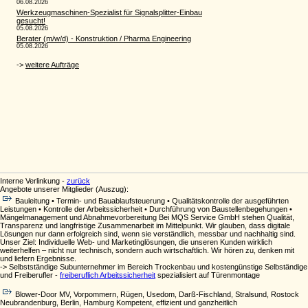
Interne Verlinkung -
zurück
Angebote unserer Mitglieder (Auszug):
Bauleitung • Termin- und Bauablaufsteuerung • Qualitätskontrolle der ausgeführten
Leistungen • Kontrolle der Arbeitssicherheit • Durchführung von Baustellenbegehungen •
Mängelmanagement und Abnahmevorbereitung Bei MQS Service GmbH stehen Qualität,
Transparenz und langfristige Zusammenarbeit im Mittelpunkt. Wir glauben, dass digitale
Lösungen nur dann erfolgreich sind, wenn sie verständlich, messbar und nachhaltig sind.
Unser Ziel: Individuelle Web- und Marketinglösungen, die unseren Kunden wirklich
weiterhelfen – nicht nur technisch, sondern auch wirtschaftlich. Wir hören zu, denken mit
und liefern Ergebnisse.
-> Selbstständige Subunternehmer im Bereich Trockenbau und kostengünstige Selbständige
und Freiberufler -
freiberuflich Arbeitssicherheit
spezialisiert auf Türenmontage
Blower-Door MV, Vorpommern, Rügen, Usedom, Darß-Fischland, Stralsund, Rostock
Neubrandenburg, Berlin, Hamburg Kompetent, effizient und ganzheitlich