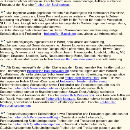
-> Subunternehmer stehen im Branchenbuch unter Türenmontage, Aufträge suchende
Freelancer der Branche
Freiberufler Bauingenieur
Mati Ingenieur wurde gegründet mit dem Ziel, Bauprojekte mit technischer Exzellenz,
persönlichem Einsatz und klarer Kommunikation zu realisieren. Webdesign & Online-
Marketing mit Wirkung • die MQS Service GmbH ist Ihr Partner für moderne Webseiten,
SEO, SEA und Google Ads • wir gestalten leistungsstarke Weblösungen und sorgen dafür,
dass Ihr Unternehmen online gefunden wird
-> Selbstständige Subunternehmer im Bereich Wärmedämmung und kostengünstige
Selbständige und Freiberufler -
freiberuflich Bauleitung
spezialisiert auf Arbeitssicherheit
Wir sind ein junges Ingenieurbüro in Berlin, spezialisiert auf Bauleitung,
Bauüberwachung und Generalübernahme. Unsere Expertise umfasst Gebäudesanierung,
Neubau, Innenausbau und Interior Design. n50, Luftdichtheit, Bauqualität, Blower-Door-
Messung, Differenzdruckmessung, FLiB-zertifiziert, Thermografie, Luftdicht, Lüftung, MV,
Rügen, Stralsund, Usedom, Darß, Neubrandenburg, Berlin, Rostock, Hamburg
-> Eine Fülle von Aufträgen der Rubrik
Freiberufler Baumanagement
speziell Bauleitung
Alle Branchenbegriffe der dritten Ebene aus dem Branchenindex Fachkräfte rund um
das Themengebiet
freiberuflich Bauüberwachung
sowie die ürigen aus dem Bereich
Qualitätskontrolle, selbstständige Subunternehmer im Bereich Bauleitung, kostengünstige
Freiberufler und Selbständige spezialisiert auf
freiberuflich Blower-Door
, eine Fülle von
Aufträgen der Rubrik Blower-Door speziell
freiberuflich Fördermittelberatung
,
Fördermittelberatung Selbständige sowie Freiberufler und Freelancer gesucht aus der
Branche
freiberuflich Generalübernehmer
- Qualitätskontrolle freiberuflich.
Subunternehmer stehen im Branchenbuch unter Blower-Door, Aufträge suchende
Selbständige und Freelancer der Branche
freiberuflich Messtechnik
, eine Fülle von Aufträgen
der Rubrik Messtechnik speziell
freiberuflich Montage
, Subunternehmer in der Industrie für
Montage, spezialisierte Freiberufler und Selbständige aus der Branche
Freiberufler
Personalmanagement
Personalmanagement Selbständige sowie Freiberufler und Freelancer gesucht aus der
Branche
freiberuflich Personalvermittlung
- Qualitätskontrolle freiberuflich,
Personalvermittlung Selbständige sowie Freiberufler und Freelancer gesucht aus der
Branche
freiberuflich Qualitätsmanagement
- Qualitätskontrolle freiberuflich,
Qualitätsmanagement Selbständige sowie Freiberufler und Freelancer gesucht aus der