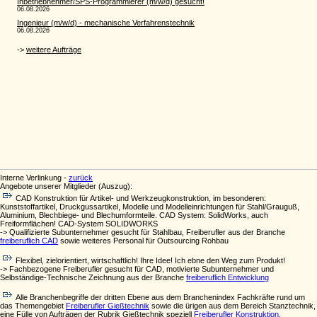
Interne Verlinkung -
zurück
Angebote unserer Mitglieder (Auszug):
CAD Konstruktion für Artikel- und Werkzeugkonstruktion, im besonderen:
Kunststoffartikel, Druckgussartikel, Modelle und Modelleinrichtungen für Stahl/Grauguß,
Aluminium, Blechbiege- und Blechumformteile. CAD System: SolidWorks, auch
Freiformflächen! CAD-System SOLIDWORKS
-> Qualifizierte Subunternehmer gesucht für Stahlbau, Freiberufler aus der Branche
freiberuflich CAD
sowie weiteres Personal für Outsourcing Rohbau
Flexibel, zielorientiert, wirtschaftlich! Ihre Idee! Ich ebne den Weg zum Produkt!
-> Fachbezogene Freiberufler gesucht für CAD, motivierte Subunternehmer und
Selbständige-Technische Zeichnung aus der Branche
freiberuflich Entwicklung
Alle Branchenbegriffe der dritten Ebene aus dem Branchenindex Fachkräfte rund um
das Themengebiet
Freiberufler Gießtechnik
sowie die ürigen aus dem Bereich Stanztechnik,
eine Fülle von Aufträgen der Rubrik Gießtechnik speziell
Freiberufler Konstruktion
,