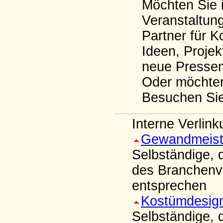
Möchten Sie i
Veranstaltun
Partner für K
Ideen, Proje
neue Pressem
Oder möchten 
Besuchen Si
Interne Verlin
Gewandmeiste
Selbständige, 
des Branchenve
entsprechen
Kostümdesig
Selbständige, 