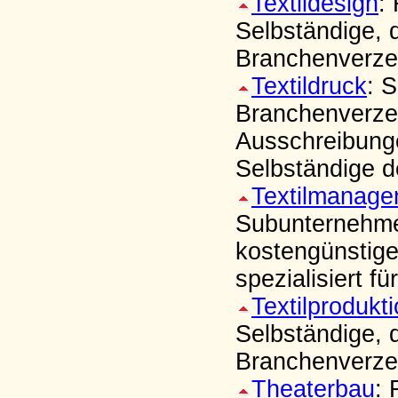
Textildesign
:
Selbständige, 
Branchenverzei
Textildruck
: 
Branchenverzeic
Ausschreibung
Selbständige d
Textilmanage
Subunternehmer
kostengünstige
spezialisiert f
Textilprodukt
Selbständige, 
Branchenverzei
Theaterbau
: 