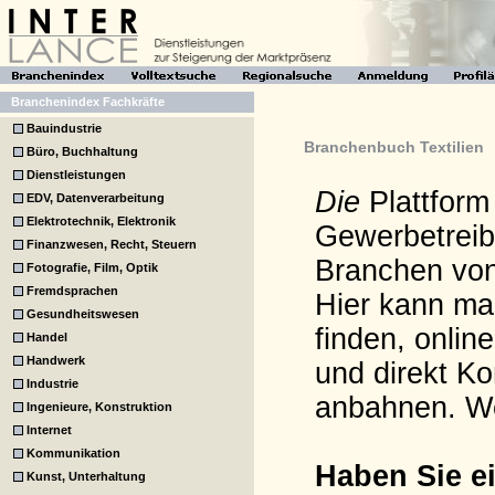
Branchenindex Fachkräfte
Bauindustrie
Branchenbuch Textilien
Büro, Buchhaltung
Dienstleistungen
Die
Plattform
EDV, Datenverarbeitung
Elektrotechnik, Elektronik
Gewerbetreib
Finanzwesen, Recht, Steuern
Branchen von
Fotografie, Film, Optik
Fremdsprachen
Hier kann man
Gesundheitswesen
finden, onlin
Handel
Handwerk
und direkt K
Industrie
anbahnen. W
Ingenieure, Konstruktion
Internet
Kommunikation
Haben Sie e
Kunst, Unterhaltung