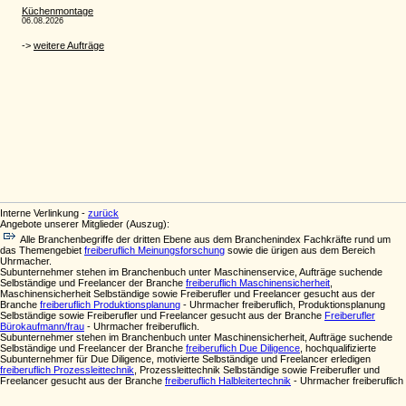
Interne Verlinkung -
zurück
Angebote unserer Mitglieder (Auszug):
Alle Branchenbegriffe der dritten Ebene aus dem Branchenindex Fachkräfte rund um
das Themengebiet
freiberuflich Meinungsforschung
sowie die ürigen aus dem Bereich
Uhrmacher.
Subunternehmer stehen im Branchenbuch unter Maschinenservice, Aufträge suchende
Selbständige und Freelancer der Branche
freiberuflich Maschinensicherheit
,
Maschinensicherheit Selbständige sowie Freiberufler und Freelancer gesucht aus der
Branche
freiberuflich Produktionsplanung
- Uhrmacher freiberuflich, Produktionsplanung
Selbständige sowie Freiberufler und Freelancer gesucht aus der Branche
Freiberufler
Bürokaufmann/frau
- Uhrmacher freiberuflich.
Subunternehmer stehen im Branchenbuch unter Maschinensicherheit, Aufträge suchende
Selbständige und Freelancer der Branche
freiberuflich Due Diligence
, hochqualifizierte
Subunternehmer für Due Diligence, motivierte Selbständige und Freelancer erledigen
freiberuflich Prozessleittechnik
, Prozessleittechnik Selbständige sowie Freiberufler und
Freelancer gesucht aus der Branche
freiberuflich Halbleitertechnik
- Uhrmacher freiberuflich