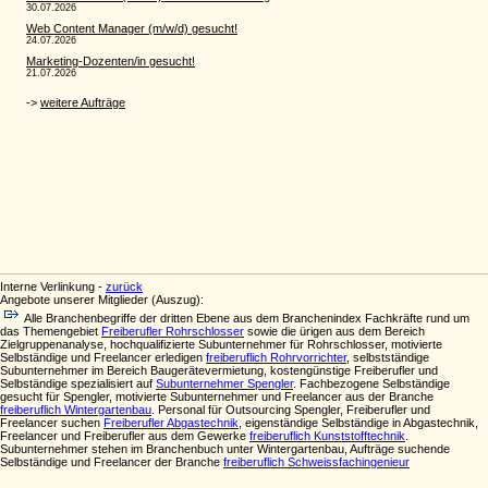
Interne Verlinkung -
zurück
Angebote unserer Mitglieder (Auszug):
Alle Branchenbegriffe der dritten Ebene aus dem Branchenindex Fachkräfte rund um
das Themengebiet
Freiberufler Rohrschlosser
sowie die ürigen aus dem Bereich
Zielgruppenanalyse, hochqualifizierte Subunternehmer für Rohrschlosser, motivierte
Selbständige und Freelancer erledigen
freiberuflich Rohrvorrichter
, selbstständige
Subunternehmer im Bereich Baugerätevermietung, kostengünstige Freiberufler und
Selbständige spezialisiert auf
Subunternehmer Spengler
. Fachbezogene Selbständige
gesucht für Spengler, motivierte Subunternehmer und Freelancer aus der Branche
freiberuflich Wintergartenbau
. Personal für Outsourcing Spengler, Freiberufler und
Freelancer suchen
Freiberufler Abgastechnik
, eigenständige Selbständige in Abgastechnik,
Freelancer und Freiberufler aus dem Gewerke
freiberuflich Kunststofftechnik
.
Subunternehmer stehen im Branchenbuch unter Wintergartenbau, Aufträge suchende
Selbständige und Freelancer der Branche
freiberuflich Schweissfachingenieur