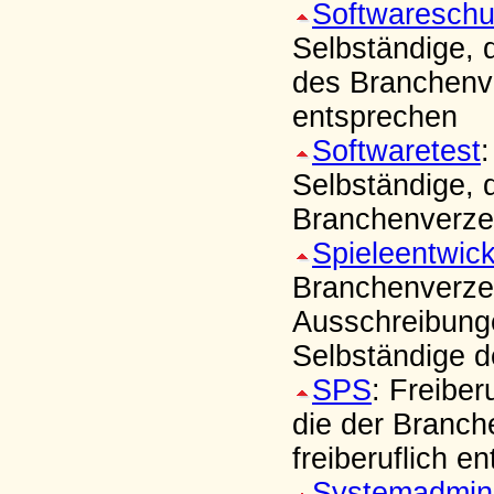
Softwareschu
Selbständige, 
des Branchenve
entsprechen
Softwaretest
Selbständige, 
Branchenverzei
Spieleentwic
Branchenverzei
Ausschreibung
Selbständige d
SPS
: Freibe
die der Branc
freiberuflich e
Systemadmini