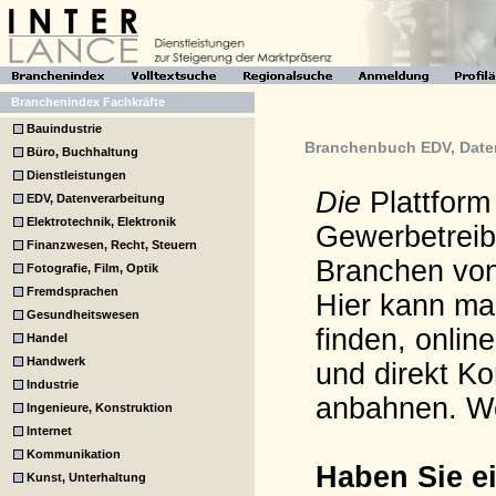
Branchenindex Fachkräfte
Bauindustrie
Branchenbuch EDV, Date
Büro, Buchhaltung
Dienstleistungen
Die
Plattform
EDV, Datenverarbeitung
Elektrotechnik, Elektronik
Gewerbetreib
Finanzwesen, Recht, Steuern
Branchen von
Fotografie, Film, Optik
Fremdsprachen
Hier kann man
Gesundheitswesen
finden, onlin
Handel
Handwerk
und direkt K
Industrie
anbahnen. W
Ingenieure, Konstruktion
Internet
Kommunikation
Haben Sie e
Kunst, Unterhaltung