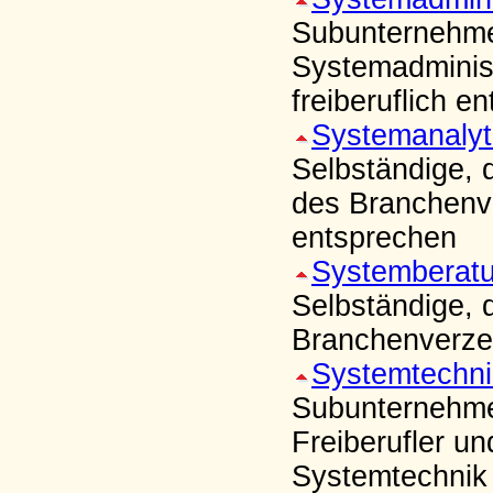
Subunternehmer
Systemadminis
freiberuflich e
Systemanalyti
Selbständige, 
des Branchenve
entsprechen
Systemberat
Selbständige, 
Branchenverzei
Systemtechni
Subunternehme
Freiberufler u
Systemtechnik