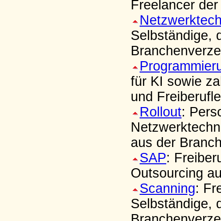
Freelancer der
Netzwerktech
Selbständige, 
Branchenverzei
Programmier
für KI sowie za
und Freiberufl
Rollout
: Pers
Netzwerktechni
aus der Branch
SAP
: Freibe
Outsourcing a
Scanning
: Fr
Selbständige, 
Branchenverzei