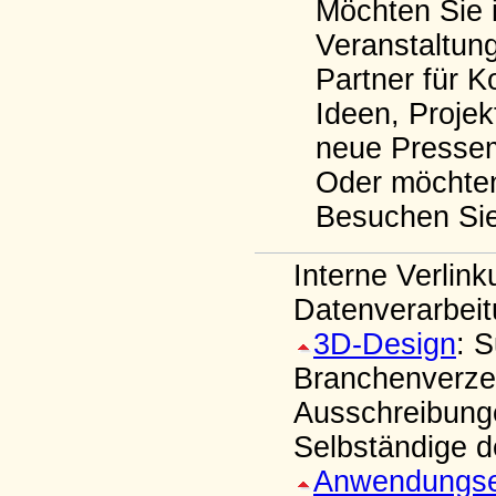
Möchten Sie i
Veranstaltun
Partner für K
Ideen, Proje
neue Pressem
Oder möchten 
Besuchen Si
Interne Verlin
Datenverarbei
3D-Design
: 
Branchenverzei
Ausschreibung
Selbständige 
Anwendungse