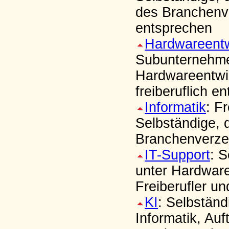
des Branchenve
entsprechen
Hardwareentw
Subunternehmer
Hardwareentwi
freiberuflich e
Informatik
: F
Selbständige, 
Branchenverzei
IT-Support
: 
unter Hardware
Freiberufler u
KI
: Selbstän
Informatik, Au