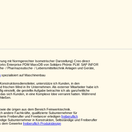
nung mit Normgerechter Isometrischer Darstellung) Creo direct
idWorks Enterprise PDM MaxxDB von Solidpro Phönix PLM: SAP INFOR
e- / Pharmazeutische- / Lebensmitteltechnik Anlagen und Geräte,
u
spezialisiert auf Maschinenbau
nstruktionsdienstleiter, unterstütze ich Kunden, in den
 frischen Wind in Ihr Unternehmen. Als externer Mitarbeiter habe ich
einstellt, die gestellte Aufgabe betrachte ich als ganzheitliche
lt, das sich Kunden, in eine Komplexe Idee verrannt hatten. Währrend
hließen.
wie die ürigen aus dem Bereich Feinwerktechnik.
h andere Fachkräfte, qualifizierte Subunternehmer für
vierte Freiberufler und Freelancer erledigen
freiberuflich
ndige Subunternehmer in Konstruktion, Selbständige und Freiberufler
aus dem Gewerke
freiberuflich Produktdesign