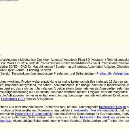
:
onal Autodesk Mechanical Desktop (Autocad) Autodesk Plant 3D (Anlagen- / Rohrleitungspla
e Solid Works PDM: Autodesk Productstreum Professional Autodesk Vault Professional Sol
onsbüro 2D/3D - CAD für Maschinenbau / Sondermaschinenbau, Automation Anlagen, Chemisch
und Optik Geräte . Freiburg Schweiz
Bereich Konstruktion, kostengünstige Freelancer und Selbständige -
Freiberufler Anlagenba
ktentwicklung Produktweiterentwicklung ist meine Leidenschaft Seit mehr als 15 Jahren als Ko
gen, branchenübergreifend, mit hoher Fachkompetenz. Ich bringe Ihnen neue Inspirationen und
n denken, das sich nach Jahrelanger Arbeit in einem Unternehmen als Angestellter sehr häufig 
die Aufgabenstellung auf Plausibilität. Ich habe während meiner Tätigkeit, sehr oft festgestel
h die Auftraggeber von einer einfacheren Lösung überzeugen und die Aufgabe mit Erfolg absc
k
Freiberufler CAD
speziell Anlagenbau
ten Ebene aus dem Branchenindex Fachkräfte rund um das Themengebiet
freiberuflich Design
so
otivierte Freiberufler und Freelancer ausgebildet in
freiberuflich Feinwerkmechanik
und noc
rsonal für
freiberuflich Gerätetechnik
, hochqualifizierte Selbständige für Gerätetechnik, moti
rcing Gerätetechnik, Selbständige und Freelancer suchen
freiberuflich Konstruktion
, eigenstä
hinenbau
, eigenständige Subunternehmer in Maschinenbau, Selbständige und Freiberufler 