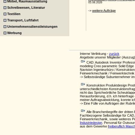
Möbel, Raumausstattung
Schreibwesen, Literatur
Textilien
Transport, Luftfahrt
Unternehmensdienstleistungen
Werbung
Interne Verlinkung -
zurück
Angebote unserer Mitglieder (Auszug)
CAD: Autodesk Inventor Professi
modeling Creo parametric Solid Edg
Navision Ingenieurbüro / Konstrukti
Feinwerkmechanik / Feinwerktechnik 
-> Selbstständige Subunternehmer im 
Konstruktion Produktdesign Produ
unterschiedlichsten Konstruktionsfra
nicht das Sprichwörtliche Scheuklappe
Herausforderung, d.h. ich hinterfrage 
meiner Auftragsabwicklung, konnte ic
-> Eine Fülle von Aufträgen der Rubri
Alle Branchenbegriffe der drit
Fachbezogene Selbständige für CAD, m
Feinwerkmechanik, sowie weiteres Pe
Industriedesign
. Personal für Outsou
aus dem Gewerke
freiberuflich Masc