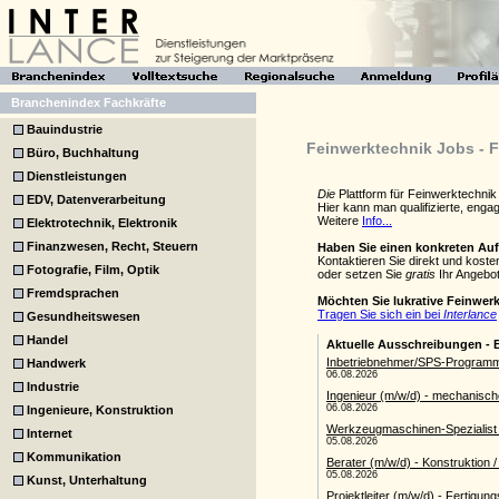
Branchenindex Fachkräfte
Bauindustrie
Feinwerktechnik Jobs - F
Büro, Buchhaltung
Dienstleistungen
Die
Plattform für Feinwerktechni
EDV, Datenverarbeitung
Hier kann man qualifizierte, eng
Weitere
Info...
Elektrotechnik, Elektronik
Finanzwesen, Recht, Steuern
Haben Sie einen konkreten Au
Kontaktieren Sie direkt und kost
Fotografie, Film, Optik
oder setzen Sie
gratis
Ihr Angebot
Fremdsprachen
Möchten Sie lukrative Feinwer
Tragen Sie sich ein bei
Interlance
Gesundheitswesen
Handel
Handwerk
Industrie
Ingenieure, Konstruktion
Internet
Kommunikation
Kunst, Unterhaltung