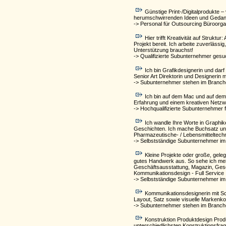
Günstige Print-/Digitalprodukte 
herumschwirrenden Ideen und Gedanke
-> Personal für Outsourcing Büroorgan
Hier trifft Kreativität auf Struk
Projekt bereit. Ich arbeite zuverläss
Unterstützung brauchst!
-> Qualifizierte Subunternehmer ges
Ich bin Grafikdesignerin und dar
Senior Art Direktorin und Designerin 
-> Subunternehmer stehen im Branch
Ich bin auf dem Mac und auf dem P
Erfahrung und einem kreativen Netzwe
-> Hochqualifizierte Subunternehmer 
Ich wandle Ihre Worte in Graphik
Geschichten. Ich mache Buchsatz und
Pharmazeutische- / Lebensmitteltech
-> Selbstständige Subunternehmer im
Kleine Projekte oder große, gele
gutes Handwerk aus. So sehe ich mein
Geschäftsausstattung, Magazin, Geschä
Kommunikationsdesign - Full Service
-> Selbstständige Subunternehmer im
Kommunikationsdesignerin mit Sch
Layout, Satz sowie visuelle Markenko
-> Subunternehmer stehen im Branch
Konstruktion Produktdesign Produ
unterschiedlichsten Konstruktionsfra