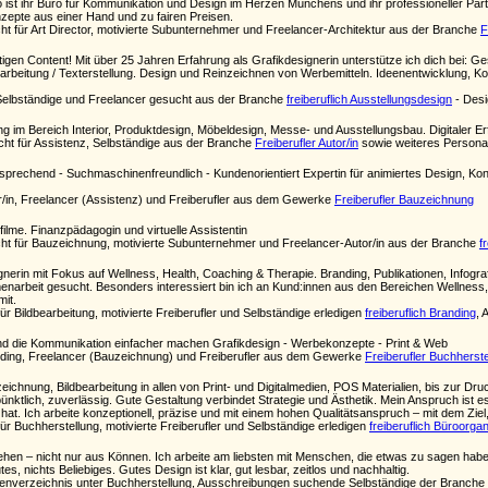
st ihr Büro für Kommunikation und Design im Herzen Münchens und ihr professioneller Part
epte aus einer Hand und zu fairen Preisen.
 für Art Director, motivierte Subunternehmer und Freelancer-Architektur aus der Branche
F
igen Content! Mit über 25 Jahren Erfahrung als Grafikdesignerin unterstütze ich dich bei: 
rarbeitung / Texterstellung. Design und Reinzeichnen von Werbemitteln. Ideenentwicklung, K
Selbständige und Freelancer gesucht aus der Branche
freiberuflich Ausstellungsdesign
- Desig
ng im Bereich Interior, Produktdesign, Möbeldesign, Messe- und Ausstellungsbau. Digitaler Er
cht für Assistenz, Selbständige aus der Branche
Freiberufler Autor/in
sowie weiteres Personal
prechend - Suchmaschinenfreundlich - Kundenorientiert Expertin für animiertes Design, Konze
or/in, Freelancer (Assistenz) und Freiberufler aus dem Gewerke
Freiberufler Bauzeichnung
ilme. Finanzpädagogin und virtuelle Assistentin
t für Bauzeichnung, motivierte Subunternehmer und Freelancer-Autor/in aus der Branche
f
gnerin mit Fokus auf Wellness, Health, Coaching & Therapie. Branding, Publikationen, Infogra
narbeit gesucht. Besonders interessiert bin ich an Kund:innen aus den Bereichen Wellness,
mit.
ür Bildbearbeitung, motivierte Freiberufler und Selbständige erledigen
freiberuflich Branding
, 
und die Kommunikation einfacher machen Grafikdesign - Werbekonzepte - Print & Web
anding, Freelancer (Bauzeichnung) und Freiberufler aus dem Gewerke
Freiberufler Buchherste
eichnung, Bildbearbeitung in allen von Print- und Digitalmedien, POS Materialien, bis zur D
nktlich, zuverlässig. Gute Gestaltung verbindet Strategie und Ästhetik. Mein Anspruch ist es
 hat. Ich arbeite konzeptionell, präzise und mit einem hohen Qualitätsanspruch – mit dem Ziel
ür Buchherstellung, motivierte Freiberufler und Selbständige erledigen
freiberuflich Büroorgan
hen – nicht nur aus Können. Ich arbeite am liebsten mit Menschen, die etwas zu sagen habe
tes, nichts Beliebiges. Gutes Design ist klar, gut lesbar, zeitlos und nachhaltig.
enverzeichnis unter Buchherstellung, Ausschreibungen suchende Selbständige der Branche