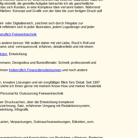
einstellt, die gestellte Aufgabe betrachte ich als ganzheitliche
lt, das sich Kunden, in eine Komplexe Idee verrannt hatten. Währrend
hließen. Konzept und Grafik von der Idee bis zum fertigen Druck-pdf
t- oder Digitalbereich, zeichnet sich durch Hingabe zur
flektiert sich in jeder Illustration, jedem Logodesign und jeder
beruflich Feinwerktechnik
ndere besser. Wir wollen daher mit viel Liebe, Rock'n Roll und
ams sind: vertrauensvoll, erfahren, detailverliebt und mit einem
ktion
, Entwicklung
mann, Designdiva und Buntstiftmaler. Schnell, professionell und
nehmen
freiberuflich Finanzdienstleistungen
und noch andere
kreative Lösungen und ein sorgfältiger Blick fürs Detail. Seit 1997
nis stehe ich Ihnen gerne mit meinem Know-How und meiner Kreativität
 Personal für Outsourcing Feinwerktechnik
leiner Drucksachen, über die Entwicklung komplexer
einzeichnung, Satz, erfahrener Umgang mit Redaktionssystem;
cklung, Infografik.
isekarten, Verpackungen, Gebrauchsanweisungen, Etiketten, uvm.
 + Neuentwicklung und Konstruktion von Produkten + Wartung, Redesign