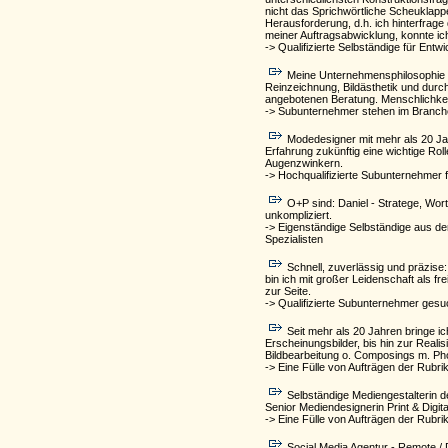
nicht das Sprichwörtliche Scheuklappe
Herausforderung, d.h. ich hinterfrage 
meiner Auftragsabwicklung, konnte ic
-> Qualifizierte Selbständige für Entw
Meine Unternehmensphilosophie ve
Reinzeichnung, Bildästhetik und durch
angebotenen Beratung. Menschlichkeit
-> Subunternehmer stehen im Branch
Modedesigner mit mehr als 20 Ja
Erfahrung zukünftig eine wichtige Roll
Augenzwinkern.
-> Hochqualifizierte Subunternehmer f
O+P sind: Daniel - Stratege, Wor
unkompliziert.
-> Eigenständige Selbständige aus 
Spezialisten
Schnell, zuverlässig und präzise
bin ich mit großer Leidenschaft als f
zur Seite.
-> Qualifizierte Subunternehmer gesu
Seit mehr als 20 Jahren bringe i
Erscheinungsbilder, bis hin zur Real
Bildbearbeitung o. Composings m. Ph
-> Eine Fülle von Aufträgen der Rubri
Selbständige Mediengestalterin d
Senior Mediendesignerin Print & Digita
-> Eine Fülle von Aufträgen der Rubri
Social Media Agentur - Remote / 