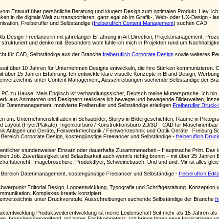
– vom Entwurf über persönliche Beratung und klugem Design zum optimalen Produkt. Hey, ich bi
n in die digitale Welt zu transportieren, ganz egal ob im Grafik-, Web- oder UX-Design -
isation, Freiberufler und Selbständige (
freiberuflich Content Management
) suchen CAD
tur: Als Design-Freelancerin mit jahrelanger Erfahrung in Art Direction, Projektmanagement, P
ig, strukturiert und denke mit. Besonders wohl fühle ich mich in Projekten rund um Nachhaltig
ucht für CAD, Selbständige aus der Branche
freiberuflich Corporate Design
sowie weiteres Per
f seit über 10 Jahren für Unternehmen Designs entwickeln, die ihre Stärken kommunizieren. Co
mit über 15 Jahren Erfahrung. Ich entwickle klare visuelle Konzepte in Brand Design, Werbung u
enverzeichnis unter Content Management, Ausschreibungen suchende Selbständige der Br
C zu Hause. Mein Englisch ist verhandlungssicher, Deutsch meine Muttersprache. Ich bin spez
rk aus Animatoren und Designern realisiere ich bewegte und bewegende Bilderwelten, inszeni
für Datenmanagement, motivierte Freiberufler und Selbständige erledigen
Freiberufler Druck-
en um. Unternehmensleitfäden in Schaubilder, Storys in Bildergeschichten, Räume in Piktog
 Layout (Flyer/Plakate). Ingenieurbüro / Konstruktionsbüro 2D/3D - CAD für Maschinenbau
nik Anlagen und Geräte, Feinwerkmechanik / Feinwerktechnik und Optik Geräte . Freiburg S
 Bereich Corporate Design, kostengünstige Freelancer und Selbständige -
freiberuflich Druc
gentlicher stundenweiser Einsatz oder dauerhafte Zusammenarbeit – Hauptsache Print. Das is
en Job. Zuverlässigkeit und Belastbarkeit auch wenn’s richtig brennt – mit über 25 Jahren B
ftsbericht, Imagebroschüre, Produktflyer, Schweinebauch. Und und und: Mir ist alles gleich 
 Bereich Datenmanagement, kostengünstige Freelancer und Selbständige -
freiberuflich Edit
werpunkt Editorial Design, Logoentwicklung, Typografie und Schriftgestaltung. Konzeption u
mmunikation. Komplexes kreativ konzipiert.
enverzeichnis unter Druckvorstufe, Ausschreibungen suchende Selbständige der Branche
f
ktentwicklung Produktweiterentwicklung ist meine Leidenschaft Seit mehr als 15 Jahren als Ko
gen, branchenübergreifend, mit hoher Fachkompetenz. Ich bringe Ihnen neue Inspirationen und