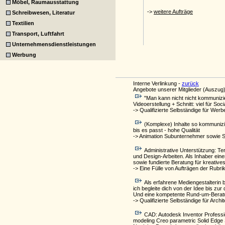
Möbel, Raumausstattung
Schreibwesen, Literatur
Textilien
Transport, Luftfahrt
Unternehmensdienstleistungen
Werbung
Interne Verlinkung -
zurück
Angebote unserer Mitglieder (Auszug)
"Man kann nicht nicht kommunizie
Videoerstellung + Schnitt: viel für S
-> Qualifizierte Selbständige für Werb
(Komplexe) Inhalte so kommunizie
bis es passt - hohe Qualität
-> Animation Subunternehmer sowie 
Administrative Unterstützung: T
und Design-Arbeiten. Als Inhaber eines
sowie fundierte Beratung für kreativ
-> Eine Fülle von Aufträgen der Rubri
Als erfahrene Mediengestalterin 
ich begleite dich von der Idee bis z
Und eine kompetente Rund-um-Beratung
-> Qualifizierte Selbständige für Arch
CAD: Autodesk Inventor Professi
modeling Creo parametric Solid Edg