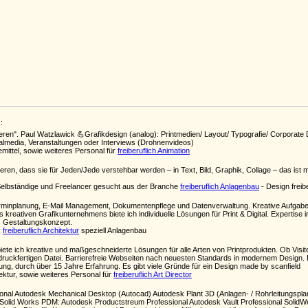
:
ren". Paul Watzlawick 💪Grafikdesign (analog): Printmedien/ Layout/ Typografie/ Corporate 
ocialmedia, Veranstaltungen oder Interviews (Drohnenvideos)
emittel, sowie weiteres Personal für
freiberuflich Animation
ren, dass sie für Jeden/Jede verstehbar werden – in Text, Bild, Graphik, Collage – das ist m
Selbständige und Freelancer gesucht aus der Branche
freiberuflich Anlagenbau
- Design freibe
erminplanung, E-Mail Management, Dokumentenpflege und Datenverwaltung. Kreative Aufgab
 kreativen Grafikunternehmens biete ich individuelle Lösungen für Print & Digital. Expertise 
es Gestaltungskonzept.
k
freiberuflich Architektur
speziell Anlagenbau
biete ich kreative und maßgeschneiderte Lösungen für alle Arten von Printprodukten. Ob Visi
ur druckfertigen Datei. Barrierefreie Webseiten nach neuesten Standards in modernem Design
, durch über 15 Jahre Erfahrung. Es gibt viele Gründe für ein Design made by scanfield
itektur, sowie weiteres Personal für
freiberuflich Art Director
onal Autodesk Mechanical Desktop (Autocad) Autodesk Plant 3D (Anlagen- / Rohrleitungspla
e Solid Works PDM: Autodesk Productstreum Professional Autodesk Vault Professional Sol