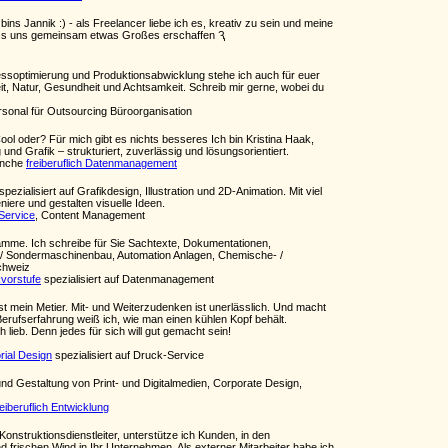
ns Jannik :) - als Freelancer liebe ich es, kreativ zu sein und meine
 lass uns gemeinsam etwas Großes erschaffen Ԇ
rozessoptimierung und Produktionsabwicklung stehe ich auch für euer
keit, Natur, Gesundheit und Achtsamkeit. Schreib mir gerne, wobei du
sonal für Outsourcing Büroorganisation
ol oder? Für mich gibt es nichts besseres Ich bin Kristina Haak,
nd Grafik – strukturiert, zuverlässig und lösungsorientiert.
anche
freiberuflich Datenmanagement
ialisiert auf Grafikdesign, Illustration und 2D-Animation. Mit viel
ere und gestalten visuelle Ideen.
Service
, Content Management
ramme. Ich schreibe für Sie Sachtexte, Dokumentationen,
 / Sondermaschinenbau, Automation Anlagen, Chemische- /
chweiz
kvorstufe
spezialisiert auf Datenmanagement
t mein Metier. Mit- und Weiterzudenken ist unerlässlich. Und macht
erufserfahrung weiß ich, wie man einen kühlen Kopf behält.
lieb. Denn jedes für sich will gut gemacht sein!
orial Design
spezialisiert auf Druck-Service
nd Gestaltung von Print- und Digitalmedien, Corporate Design,
reiberuflich Entwicklung
nstruktionsdienstleiter, unterstütze ich Kunden, in den
 frischen Wind in Ihr Unternehmen. Als externer Mitarbeiter habe ich