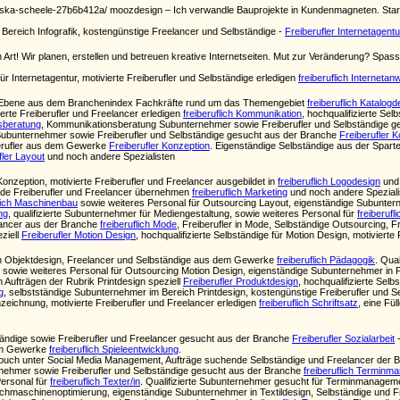
nziska-scheele-27b6b412a/ moozdesign – Ich verwandle Bauprojekte in Kundenmagneten. Star
Bereich Infografik, kostengünstige Freelancer und Selbständige -
Freiberufler Internetagentu
 Art! Wir planen, erstellen und betreuen kreative Internetseiten. Mut zur Veränderung? Sp
ür Internetagentur, motivierte Freiberufler und Selbständige erledigen
freiberuflich Internet
ten Ebene aus dem Branchenindex Fachkräfte rund um das Themengebiet
freiberuflich Katalogd
ierte Freiberufler und Freelancer erledigen
freiberuflich Kommunikation
, hochqualifizierte Se
nsberatung
, Kommunikationsberatung Subunternehmer sowie Freiberufler und Selbständige 
 Subunternehmer sowie Freiberufler und Selbständige gesucht aus der Branche
Freiberufler K
berufler aus dem Gewerke
Freiberufler Konzeption
. Eigenständige Selbständige aus der Spar
fler Layout
und noch andere Spezialisten
nzeption, motivierte Freiberufler und Freelancer ausgebildet in
freiberuflich Logodesign
und 
de Freiberufler und Freelancer übernehmen
freiberuflich Marketing
und noch andere Spezialis
flich Maschinenbau
sowie weiteres Personal für Outsourcing Layout, eigenständige Subunter
ng
, qualifizierte Subunternehmer für Mediengestaltung, sowie weiteres Personal für
freiberuf
lancer aus der Branche
freiberuflich Mode
, Freiberufler in Mode, Selbständige Outsourcing, 
ziell
Freiberufler Motion Design
, hochqualifizierte Selbständige für Motion Design, motivierte
n Objektdesign, Freelancer und Selbständige aus dem Gewerke
freiberuflich Pädagogik
. Qua
sowie weiteres Personal für Outsourcing Motion Design, eigenständige Subunternehmer in 
on Aufträgen der Rubrik Printdesign speziell
Freiberufler Produktdesign
, hochqualifizierte Selb
g
, selbstständige Subunternehmer im Bereich Printdesign, kostengünstige Freiberufler und Se
inzeichnung, motivierte Freiberufler und Freelancer erledigen
freiberuflich Schriftsatz
, eine Fü
ndige sowie Freiberufler und Freelancer gesucht aus der Branche
Freiberufler Sozialarbeit
-
dem Gewerke
freiberuflich Spieleentwicklung
.
uch unter Social Media Management, Aufträge suchende Selbständige und Freelancer der 
ehmer sowie Freiberufler und Selbständige gesucht aus der Branche
freiberuflich Termin
ersonal für
freiberuflich Texter/in
. Qualifizierte Subunternehmer gesucht für Terminmanagem
uchmaschinenoptimierung, eigenständige Subunternehmer in Textildesign, Selbständige und