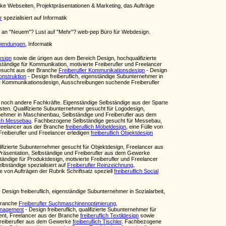
ke Webseiten, Projektpräsentationen & Marketing, das Aufträge
r
spezialisiert auf Informatik
ass an "Neuem"? Lust auf "Mehr"? web-pep Büro für Webdesign.
anwendungen
, Informatik
esign
sowie die ürigen aus dem Bereich Design, hochqualifizierte
lbständige für Kommunikation, motivierte Freiberufler und Freelancer
gesucht aus der Branche
Freiberufler Kommunikationsdesign
- Design
onstruktion
- Design freiberuflich, eigenständige Subunternehmer in
te Kommunikationsdesign, Ausschreibungen suchende Freiberufler
noch andere Fachkräfte. Eigenständige Selbständige aus der Sparte
ten. Qualifizierte Subunternehmer gesucht für Logodesign,
nehmer in Maschinenbau, Selbständige und Freiberufler aus dem
lich Messebau
. Fachbezogene Selbständige gesucht für Messebau,
Freelancer aus der Branche
freiberuflich Möbeldesign
, eine Fülle von
 Freiberufler und Freelancer erledigen
freiberuflich Objektdesign
lifizierte Subunternehmer gesucht für Objektdesign, Freelancer aus
Präsentation, Selbständige und Freiberufler aus dem Gewerke
ständige für Produktdesign, motivierte Freiberufler und Freelancer
lbständige spezialisiert auf
Freiberufler Reinzeichnung
,
lle von Aufträgen der Rubrik Schriftsatz speziell
freiberuflich Social
 Design freiberuflich, eigenständige Subunternehmer in Sozialarbeit,
Branche
Freiberufler Suchmaschinenoptimierung
,
management
- Design freiberuflich, qualifizierte Subunternehmer für
ent, Freelancer aus der Branche
freiberuflich Textildesign
sowie
 Freiberufler aus dem Gewerke
freiberuflich Tischler
. Fachbezogene