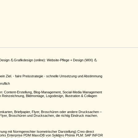
Design 💪Grafikdesign (online): Website-Pflege + Design (WIX) 💪
ein Ziel. - faire Preisstrategie - schnelle Umsetzung und Abstimmung
ruflich
en: Content-Erstellung, Blog-Management, Social-Media Management
in Reinzeichnung, Bildmontage, Logodesign, Illustration & Collagen
tenkarten, Briefpapier, Flyer, Broschüren oder andere Drucksachen –
. Flyer, Broschüren und Drucksachen, die richtig Eindruck machen.
nung mit Normgerechter Isometrischer Darstellung) Creo direct
idWorks Enterprise PDM MaxxDB von Solidpro Phönix PLM: SAP INFOR