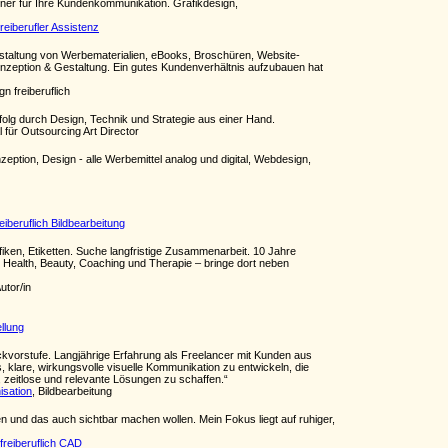
ner für Ihre Kundenkommunikation. Grafikdesign,
reiberufler Assistenz
Gestaltung von Werbematerialien, eBooks, Broschüren, Website-
onzeption & Gestaltung. Ein gutes Kundenverhältnis aufzubauen hat
n freiberuflich
folg durch Design, Technik und Strategie aus einer Hand.
 für Outsourcing Art Director
ption, Design - alle Werbemittel analog und digital, Webdesign,
reiberuflich Bildbearbeitung
fiken, Etiketten. Suche langfristige Zusammenarbeit. 10 Jahre
 Health, Beauty, Coaching und Therapie – bringe dort neben
Autor/in
llung
ruckvorstufe. Langjährige Erfahrung als Freelancer mit Kunden aus
, klare, wirkungsvolle visuelle Kommunikation zu entwickeln, die
, zeitlose und relevante Lösungen zu schaffen.“
isation
, Bildbearbeitung
n und das auch sichtbar machen wollen. Mein Fokus liegt auf ruhiger,
freiberuflich CAD