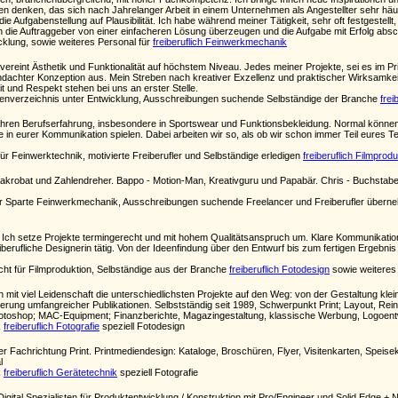
n denken, das sich nach Jahrelanger Arbeit in einem Unternehmen als Angestellter sehr häufig 
die Aufgabenstellung auf Plausibilität. Ich habe während meiner Tätigkeit, sehr oft festgestel
h die Auftraggeber von einer einfacheren Lösung überzeugen und die Aufgabe mit Erfolg absc
icklung, sowie weiteres Personal für
freiberuflich Feinwerkmechanik
reint Ästhetik und Funktionalität auf höchstem Niveau. Jedes meiner Projekte, sei es im Prin
dachter Konzeption aus. Mein Streben nach kreativer Exzellenz und praktischer Wirksamkeit re
 und Respekt stehen bei uns an erster Stelle.
enverzeichnis unter Entwicklung, Ausschreibungen suchende Selbständige der Branche
frei
hren Berufserfahrung, insbesondere in Sportswear und Funktionsbekleidung. Normal können a
e in eurer Kommunikation spielen. Dabei arbeiten wir so, als ob wir schon immer Teil eures Te
ür Feinwerktechnik, motivierte Freiberufler und Selbständige erledigen
freiberuflich Filmprodu
takrobat und Zahlendreher. Bappo - Motion-Man, Kreativguru und Papabär. Chris - Buchstaben
der Sparte Feinwerkmechanik, Ausschreibungen suchende Freelancer und Freiberufler über
: Ich setze Projekte termingerecht und mit hohem Qualitätsanspruch um. Klare Kommunikation, 
reiberufliche Designerin tätig. Von der Ideenfindung über den Entwurf bis zum fertigen Ergeb
cht für Filmproduktion, Selbständige aus der Branche
freiberuflich Fotodesign
sowie weiteres
ch mit viel Leidenschaft die unterschiedlichsten Projekte auf den Weg: von der Gestaltung k
isierung umfangreicher Publikationen. Selbstständig seit 1989, Schwerpunkt Print; Layout, R
otoshop; MAC-Equipment; Finanzberichte, Magazingestaltung, klassische Werbung, Logoentwi
k
freiberuflich Fotografie
speziell Fotodesign
er Fachrichtung Print. Printmediendesign: Kataloge, Broschüren, Flyer, Visitenkarten, Spe
l
k
freiberuflich Gerätetechnik
speziell Fotografie
Digital Spezialisten für Produktentwicklung / Konstruktion mit Pro/Engineer und Solid Edge