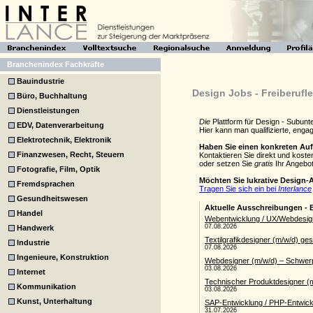
Branchenindex Fachkräfte
Bauindustrie
Design Jobs - Freiberufl
Büro, Buchhaltung
Dienstleistungen
Die
Plattform für Design - Subun
EDV, Datenverarbeitung
Hier kann man qualifizierte, eng
Elektrotechnik, Elektronik
Haben Sie einen konkreten Au
Finanzwesen, Recht, Steuern
Kontaktieren Sie direkt und kost
oder setzen Sie
gratis
Ihr Angebot
Fotografie, Film, Optik
Möchten Sie lukrative Design-
Fremdsprachen
Tragen Sie sich ein bei
Interlance
Gesundheitswesen
Handel
Handwerk
Industrie
Ingenieure, Konstruktion
Internet
Kommunikation
Kunst, Unterhaltung