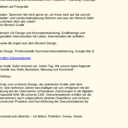
lisiert auf Fotografie
dien. Sprechen Sie mich gerne an, ich freue mich auf Sie und ein
, Städte- und Landschaftsplanung Wohnen und was der Mensch dafür
schichten über das Leben‘
 im Bereich Grafik
 Bereich UX-Design und Konzeptentwicklung, Grafikdesign und
stalten Internetseiten mit Leben, Internetseiten die auffallen,
owie die ürigen aus dem Bereich Design
ate Design. Professionelle Suchmaschinenoptimierung, Google Ads &
eruflich Industriedesign
s knallt. Dafür brennen wir. Jeden Tag. Wir setzen dabei folgende
steile aus Stahl, Aluminium, Messing und Kunststoff ·
 Holzbau
ept bis zum schicken Design, der animierten Grafik oder dem
hen. Seit mehreren Jahren beschäftigen wir uns erfolgreich mit der
tzung bei der Übernahme vorhandener Zeichnungen in die digitalen
 Kapazität fehlt. Mit unseren CAD- Dokumentationen erfüllen wir die
bunternehmer) nach zeitgemäßem direkten Datenfluss und sicherer
 technischer Produkte und Durchführung der Dokumentationen für
ionell und stilsicher – ich liefere. Pünktlich. Genau. Immer.