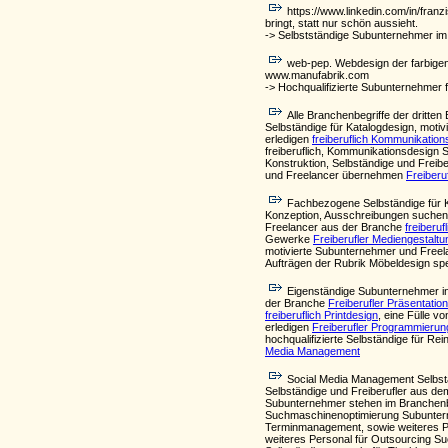
https://www.linkedin.com/in/fra
bringt, statt nur schön aussieht.
-> Selbstständige Subunternehmer im 
web-pep. Webdesign der farbigen
www.manufabrik.com
-> Hochqualifizierte Subunternehmer f
Alle Branchenbegriffe der drit
Selbständige für Katalogdesign, motiv
erledigen
freiberuflich Kommunikatio
freiberuflich, Kommunikationsdesign
Konstruktion, Selbständige und Frei
und Freelancer übernehmen
Freiberu
Fachbezogene Selbständige für Ko
Konzeption, Ausschreibungen suchen
Freelancer aus der Branche
freiberu
Gewerke
Freiberufler Mediengestaltu
motivierte Subunternehmer und Free
Aufträgen der Rubrik Möbeldesign spe
Eigenständige Subunternehmer i
der Branche
Freiberufler Präsentation
freiberuflich Printdesign
, eine Fülle v
erledigen
Freiberufler Programmierun
hochqualifizierte Selbständige für Re
Media Management
Social Media Management Selbstä
Selbständige und Freiberufler aus 
Subunternehmer stehen im Branchenb
Suchmaschinenoptimierung Subuntern
Terminmanagement, sowie weiteres P
weiteres Personal für Outsourcing S