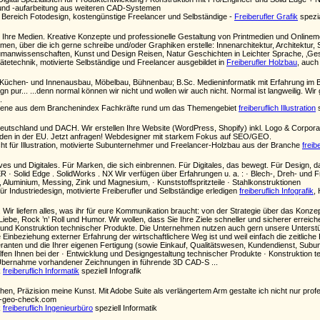
und -aufarbeitung aus weiteren CAD-Systemen
 Bereich Fotodesign, kostengünstige Freelancer und Selbständige -
Freiberufler Grafik
spezia
r Ihre Medien. Kreative Konzepte und professionelle Gestaltung von Printmedien und Onlineme
 über die ich gerne schreibe und/oder Graphiken erstelle: Innenarchitektur, Architektur
manwissenschaften, Kunst und Design Reisen, Natur Geschichten in Leichter Sprache, ‚Ge
ätetechnik, motivierte Selbständige und Freelancer ausgebildet in
Freiberufler Holzbau
, auch
im Küchen- und Innenausbau, Möbelbau, Bühnenbau; B.Sc. Medieninformatik mit Erfahrung im
 pur... ...denn normal können wir nicht und wollen wir auch nicht. Normal ist langweilig. Wir ge
.
n Ebene aus dem Branchenindex Fachkräfte rund um das Themengebiet
freiberuflich Illustration
s
utschland und DACH. Wir erstellen Ihre Website (WordPress, Shopify) inkl. Logo & Corpor
den in der EU. Jetzt anfragen! Webdesigner mit starkem Fokus auf SEO/GEO.
t für Illustration, motivierte Subunternehmer und Freelancer-Holzbau aus der Branche
freib
es und Digitales. Für Marken, die sich einbrennen. Für Digitales, das bewegt. Für Design, da
Solid Edge . SolidWorks . NX Wir verfügen über Erfahrungen u. a. : · Blech-, Dreh- und Frä
l, Aluminium, Messing, Zink und Magnesium, · Kunststoffspritzteile · Stahlkonstruktionen
ür Industriedesign, motivierte Freiberufler und Selbständige erledigen
freiberuflich Infografik
,
. Wir liefern alles, was ihr für eure Kommunikation braucht: von der Strategie über das Konz
 Liebe, Rock ’n’ Roll und Humor. Wir wollen, dass Sie Ihre Ziele schneller und sicherer erreic
und Konstruktion technischer Produkte. Die Unternehmen nutzen auch gern unsere Unterstü
 Einbeziehung externer Erfahrung der wirtschaftlichere Weg ist und weil einfach die zeitliche
eranten und die Ihrer eigenen Fertigung (sowie Einkauf, Qualitätswesen, Kundendienst, Su
lfen Ihnen bei der · Entwicklung und Designgestaltung technischer Produkte · Konstruktion
· Übernahme vorhandener Zeichnungen in führende 3D CAD-S ...
k
freiberuflich Informatik
speziell Infografik
hen, Präzision meine Kunst. Mit Adobe Suite als verlängertem Arm gestalte ich nicht nur profess
eo-geo-check.com
k
freiberuflich Ingenieurbüro
speziell Informatik