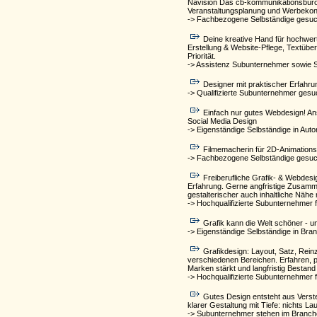
Navision Das cb-kommunikationsbüro i
Veranstaltungsplanung und Werbekonz
-> Fachbezogene Selbständige gesucht
Deine kreative Hand für hochwert
Erstellung & Website-Pflege, Textübe
Priorität.
-> Assistenz Subunternehmer sowie 
Designer mit praktischer Erfahru
-> Qualifizierte Subunternehmer gesu
Einfach nur gutes Webdesign! Ans
Social Media Design
-> Eigenständige Selbständige in Aut
Filmemacherin für 2D-Animationsf
-> Fachbezogene Selbständige gesuch
Freiberufliche Grafik- & Webdesi
Erfahrung. Gerne angfristige Zusamme
gestalterischer auch inhaltliche Nähe 
-> Hochqualifizierte Subunternehmer f
Grafik kann die Welt schöner - 
-> Eigenständige Selbständige in Br
Grafikdesign: Layout, Satz, Reinz
verschiedenen Bereichen. Erfahren, pü
Marken stärkt und langfristig Bestand
-> Hochqualifizierte Subunternehmer f
Gutes Design entsteht aus Verste
klarer Gestaltung mit Tiefe: nichts Lau
-> Subunternehmer stehen im Branch