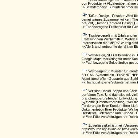
von Produkten + Altdatenübernahme 
-> Selbstständige Subunternehmer im
Taifun-Design - Frischer Wind fü
gemeinsames Zusammenwirken. Themen,
braucht, ‚Human Centered Design‘ Hu
-> Fachbezogene Freiberufler für Ger
Tischlergesellin mit Erfahrung 
Erstellung von Werbemitteln. Webdesign
Internetseiten die "MERK" würdig sind
-> Alle Branchenbegriffe der dritte
Webdesign, SEO & Branding in De
Google Maps Marketing für mehr Kun
-> Fachbezogene Selbständige gesuch
Werbeagentur Münster für Kreativ
3D-CAD-Systeme ein · Pro/ENGINEER · 
Aluminiumprofile · Gussteile aus Stah
-> Hochqualifizierte Subunternehmer f
Wir sind Daniel, Bappo und Chris
perfekten Text. Und das alles mit viel
branchenübergreifenden Entwicklung 
Systeme (Datenaufbereitung), weil die
Forderungen Ihrer Kunden, Ihrer Lief
Dokumentation Ihrer Produkte. Wir he
Hersteller, Lieferanten und Kunden 
-> Eine Fülle von Aufträgen der Rubri
Zuverlässigkeit ist mein Versprec
https://tourdesignstudio.de https://s
-> Eine Fülle von Aufträgen der Rubri