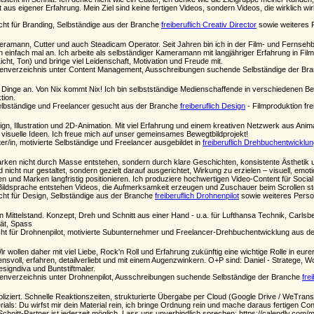
us eigener Erfahrung. Mein Ziel sind keine fertigen Videos, sondern Videos, die wirklich wi
cht für Branding, Selbständige aus der Branche
freiberuflich Creativ Director
sowie weiteres P
meramann, Cutter und auch Steadicam Operator. Seit Jahren bin ich in der Film- und Fernsehbr
einfach mal an. Ich arbeite als selbständiger Kameramann mit langjähriger Erfahrung in Fil
cht, Ton) und bringe viel Leidenschaft, Motivation und Freude mit.
enverzeichnis unter Content Management, Ausschreibungen suchende Selbständige der Br
 Dinge an. Von Nix kommt Nix! Ich bin selbstständige Medienschaffende in verschiedenen Ber
tion.
elbständige und Freelancer gesucht aus der Branche
freiberuflich Design
- Filmproduktion frei
design, Illustration und 2D-Animation. Mit viel Erfahrung und einem kreativen Netzwerk aus A
n visuelle Ideen. Ich freue mich auf unser gemeinsames Bewegtbildprojekt!
er/in, motivierte Selbständige und Freelancer ausgebildet in
freiberuflich Drehbuchentwicklu
rken nicht durch Masse entstehen, sondern durch klare Geschichten, konsistente Ästhetik und 
icht nur gestaltet, sondern gezielt darauf ausgerichtet, Wirkung zu erzielen – visuell, emotio
en und Marken langfristig positionieren. Ich produziere hochwertigen Video-Content für S
 Bildsprache entstehen Videos, die Aufmerksamkeit erzeugen und Zuschauer beim Scrollen s
cht für Design, Selbständige aus der Branche
freiberuflich Drohnenpilot
sowie weiteres Person
en Mittelstand. Konzept, Dreh und Schnitt aus einer Hand - u.a. für Lufthansa Technik, Car
tät, Spass
t für Drohnenpilot, motivierte Subunternehmer und Freelancer-Drehbuchentwicklung aus d
wollen daher mit viel Liebe, Rock'n Roll und Erfahrung zukünftig eine wichtige Rolle in eure
nsvoll, erfahren, detailverliebt und mit einem Augenzwinkern. O+P sind: Daniel - Stratege,
igndiva und Buntstiftmaler.
enverzeichnis unter Drohnenpilot, Ausschreibungen suchende Selbständige der Branche
fre
pliziert. Schnelle Reaktionszeiten, strukturierte Übergabe per Cloud (Google Drive / WeTra
ials: Du wirfst mir dein Material rein, ich bringe Ordnung rein und mache daraus fertigen C
hnitt-Partner ist jederzeit möglich. Lass uns unverbindlich sprechen: https://calendly.com/