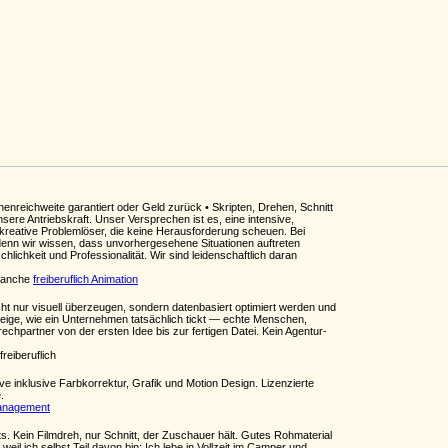
enreichweite garantiert oder Geld zurück • Skripten, Drehen, Schnitt
sere Antriebskraft. Unser Versprechen ist es, eine intensive,
kreative Problemlöser, die keine Herausforderung scheuen. Bei
 denn wir wissen, dass unvorhergesehene Situationen auftreten
ichkeit und Professionalität. Wir sind leidenschaftlich daran
Branche
freiberuflich Animation
cht nur visuell überzeugen, sondern datenbasiert optimiert werden und
zeige, wie ein Unternehmen tatsächlich tickt — echte Menschen,
hpartner von der ersten Idee bis zur fertigen Datei. Kein Agentur-
reiberuflich
inklusive Farbkorrektur, Grafik und Motion Design. Lizenzierte
.
Management
. Kein Filmdreh, nur Schnitt, der Zuschauer hält. Gutes Rohmaterial
weil ich selbst Teil davon bin: Ich lebe in Vollzeit im Camper und