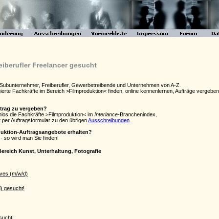
eiberufler Freelancer gesucht
- Subunternehmer, Freiberufler, Gewerbetreibende und Unternehmen von A-Z.
agierte Fachkräfte im Bereich >Filmproduktion< finden, online kennenlernen, Aufträge verge
ftrag zu vergeben?
enlos die Fachkräfte >Filmproduktion< im
Interlance
-Branchenindex,
 per Auftragsformular zu den übrigen
Ausschreibungen
.
duktion-Auftragsangebote erhalten?
- so wird man Sie finden!