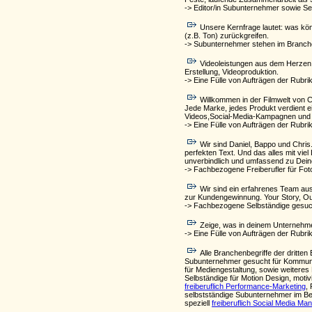
-> Editor/in Subunternehmer sowie S
Unsere Kernfrage lautet: was kö
(z.B. Ton) zurückgreifen.
-> Subunternehmer stehen im Branche
Videoleistungen aus dem Herzen 
Erstellung, Videoproduktion.
-> Eine Fülle von Aufträgen der Rubri
Willkommen in der Filmwelt von Ch
Jede Marke, jedes Produkt verdient ei
Videos,Social-Media-Kampagnen und Ho
-> Eine Fülle von Aufträgen der Rubri
Wir sind Daniel, Bappo und Chris
perfekten Text. Und das alles mit vie
unverbindlich und umfassend zu Dei
-> Fachbezogene Freiberufler für Foto
Wir sind ein erfahrenes Team au
zur Kundengewinnung. Your Story, Ou
-> Fachbezogene Selbständige gesucht
Zeige, was in deinem Unternehme
-> Eine Fülle von Aufträgen der Rubri
Alle Branchenbegriffe der drit
Subunternehmer gesucht für Kommuni
für Mediengestaltung, sowie weiteres
Selbständige für Motion Design, motiv
freiberuflich Performance-Marketing
,
selbstständige Subunternehmer im Ber
speziell
freiberuflich Social Media M