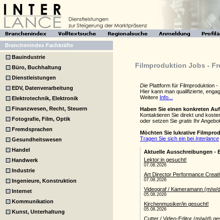
Branchenindex Fachkräfte
Bauindustrie
Filmproduktion Jobs - Fr
Büro, Buchhaltung
Dienstleistungen
Die
Plattform für Filmproduktion 
EDV, Datenverarbeitung
Hier kann man qualifizierte, eng
Weitere
Info...
Elektrotechnik, Elektronik
Finanzwesen, Recht, Steuern
Haben Sie einen konkreten Au
Kontaktieren Sie direkt und kost
Fotografie, Film, Optik
oder setzen Sie
gratis
Ihr Angebot
Fremdsprachen
Möchten Sie lukrative Filmpro
Tragen Sie sich ein bei
Interlance
Gesundheitswesen
Handel
Handwerk
Industrie
Ingenieure, Konstruktion
Internet
Kommunikation
Kunst, Unterhaltung