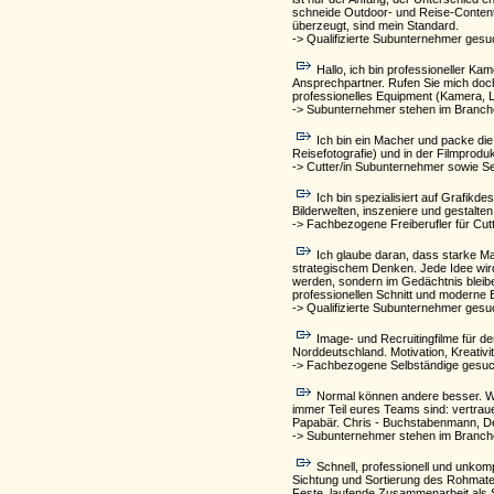
schneide Outdoor- und Reise-Content a
überzeugt, sind mein Standard.
-> Qualifizierte Subunternehmer gesu
Hallo, ich bin professioneller Ka
Ansprechpartner. Rufen Sie mich doch 
professionelles Equipment (Kamera, Li
-> Subunternehmer stehen im Branch
Ich bin ein Macher und packe die
Reisefotografie) und in der Filmproduk
-> Cutter/in Subunternehmer sowie S
Ich bin spezialisiert auf Grafik
Bilderwelten, inszeniere und gestalte
-> Fachbezogene Freiberufler für Cutt
Ich glaube daran, dass starke Ma
strategischem Denken. Jede Idee wird n
werden, sondern im Gedächtnis bleib
professionellen Schnitt und moderne
-> Qualifizierte Subunternehmer gesu
Image- und Recruitingfilme für d
Norddeutschland. Motivation, Kreativi
-> Fachbezogene Selbständige gesuch
Normal können andere besser. Wir 
immer Teil eures Teams sind: vertraue
Papabär. Chris - Buchstabenmann, Des
-> Subunternehmer stehen im Branch
Schnell, professionell und unkom
Sichtung und Sortierung des Rohmater
Feste, laufende Zusammenarbeit als Sc