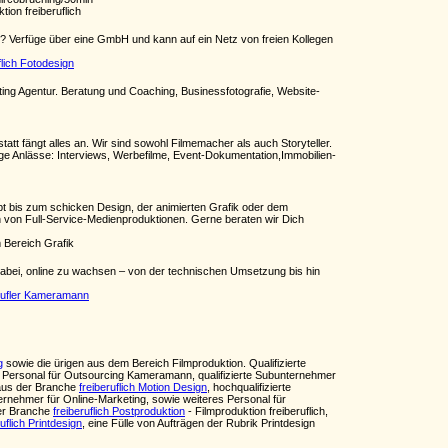
tion freiberuflich
n? Verfüge über eine GmbH und kann auf ein Netz von freien Kollegen
flich Fotodesign
ng Agentur. Beratung und Coaching, Businessfotografie, Website-
tatt fängt alles an. Wir sind sowohl Filmemacher als auch Storyteller.
tige Anlässe: Interviews, Werbefilme, Event-Dokumentation,Immobilien-
ept bis zum schicken Design, der animierten Grafik oder dem
ten von Full-Service-Medienproduktionen. Gerne beraten wir Dich
m Bereich Grafik
dabei, online zu wachsen – von der technischen Umsetzung bis hin
rufler Kameramann
g
sowie die ürigen aus dem Bereich Filmproduktion. Qualifizierte
 Personal für Outsourcing Kameramann, qualifizierte Subunternehmer
 aus der Branche
freiberuflich Motion Design
, hochqualifizierte
nternehmer für Online-Marketing, sowie weiteres Personal für
der Branche
freiberuflich Postproduktion
- Filmproduktion freiberuflich,
ruflich Printdesign
, eine Fülle von Aufträgen der Rubrik Printdesign