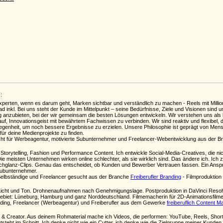
:
perten, wenn es darum geht, Marken sichtbar und verständlich zu machen - Reels mit Million
 inkl. Bei uns steht der Kunde im Mittelpunkt – seine Bedürfnisse, Ziele und Visionen sind un
g anzubieten, bei der wir gemeinsam die besten Lösungen entwickeln. Wir verstehen uns als 
auf, Innovationsgeist mit bewährtem Fachwissen zu verbinden. Wir sind reaktiv und flexibel,
enheit, um noch bessere Ergebnisse zu erzielen. Unsere Philosophie ist geprägt von Menschl
 für deine Medienprojekte zu finden.
ht für Werbeagentur, motivierte Subunternehmer und Freelancer-Webentwicklung aus der 
 Storytelling, Fashion und Performance Content. Ich entwickle Social-Media-Creatives, die ni
e meisten Unternehmen wirken online schlechter, als sie wirklich sind. Das ändere ich. Ich 
ochglanz-Clips. Genau das entscheidet, ob Kunden und Bewerber Vertrauen fassen. Ein Ansprec
Subunternehmer.
Selbständige und Freelancer gesucht aus der Branche
Freiberufler Branding
- Filmproduktion f
icht und Ton. Drohnenaufnahmen nach Genehmigungslage. Postproduktion in DaVinci Resolve 
ebiet: Lüneburg, Hamburg und ganz Norddeutschland. Filmemacherin für 2D-Animationsfilme
anding, Freelancer (Werbeagentur) und Freiberufler aus dem Gewerke
freiberuflich Content 
 & Creator. Aus deinem Rohmaterial mache ich Videos, die performen: YouTube, Reels, Shorts
tsteht im Schnitt. Ich denke nicht wie ein Cutter, ich denke wie die Zielgruppe meiner Kunden, 