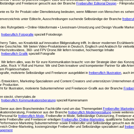
elbständige und Freelancer gesucht aus der Branche
Freiberufler Editorial Design
- Filmproduk
nnte es für Ihr Produkt oder Dienstleistung bedeuten, wenn Millionen von Menschen es sehe
nverzeichnis unter Editor/in, Ausschreibungen suchende Selbständige der Branche
freiberu
des Ruhrgebiets • Online-Videoformate • Livestream-Umsetzung und Design Visuelle Marketi
k
freiberuflich Fotografie
speziell Fotodesign
erry Tales, wo Kreativität auf innovative Bildgestaltung trifft. In dieser modernen Erzählwerks
ne Geschichte. Wir bieten Video-Produktionen in Deutsch, Englisch und Arabisch für vielsei
chzeitsvideos, 360- und FPV Drone.Wir liefern kreative, hochwertige Inhalte
k
freiberuflich Grafik
speziell Fotografie
. Wir liefern alles, was ihr für eure Kommunikation braucht: von der Strategie über das Konz
l Liebe, Rock ’n’ Roll und Humor. Wir sind Dein kreativer und kompetenter Partner für alle Ar
nem Projektvorhaben.
grafie, motivierte Selbständige und Freelancer ausgebildet in
freiberuflich Illustration
, auch i
s Entwicklern, Marketing-Spezialisten und Content Creators und unterstützen Unternehmen 
r Production.
 für Illustration, motivierte Subunternehmer und Freelancer-Grafik aus der Branche
Freibe
n steckt. cherrytales.de
k
freiberuflich Kommunikationsberatung
speziell Kameramann
ten Ebene aus dem Branchenindex Fachkräfte rund um das Themengebiet
Freiberufler Marketin
kationsberatung, Freelancer aus der Branche
freiberuflich Mediengestaltung
sowie weiteres
 Personal für
freiberuflich Mode
, Freiberufler in Mode, Selbständige Outsourcing, Freelancer
ierte Freiberufler und Freelancer erledigen
Freiberufler Online-Marketing
, qualifizierte Subu
 Performance-Marketing Subunternehmer sowie Freiberufler und Selbständige gesucht aus 
eich Online-Marketing, kostengünstige Freiberufler und Selbständige spezialisiert auf
freibe
anagement