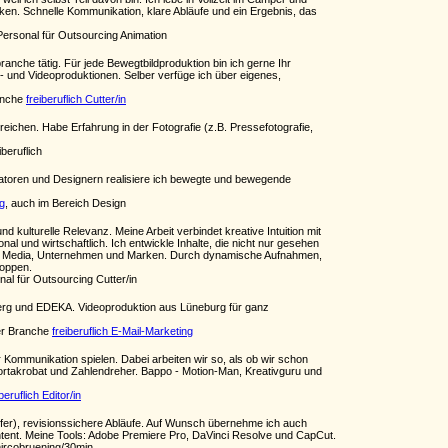
rken. Schnelle Kommunikation, klare Abläufe und ein Ergebnis, das
ersonal für Outsourcing Animation
anche tätig. Für jede Bewegtbildproduktion bin ich gerne Ihr
m- und Videoproduktionen. Selber verfüge ich über eigenes,
anche
freiberuflich Cutter/in
eichen. Habe Erfahrung in der Fotografie (z.B. Pressefotografie,
beruflich
nimatoren und Designern realisiere ich bewegte und bewegende
ng
, auch im Bereich Design
kulturelle Relevanz. Meine Arbeit verbindet kreative Intuition mit
nal und wirtschaftlich. Ich entwickle Inhalte, die nicht nur gesehen
ocial Media, Unternehmen und Marken. Durch dynamische Aufnahmen,
toppen.
al für Outsourcing Cutter/in
lsberg und EDEKA. Videoproduktion aus Lüneburg für ganz
er Branche
freiberuflich E-Mail-Marketing
r Kommunikation spielen. Dabei arbeiten wir so, als ob wir schon
 Wortakrobat und Zahlendreher. Bappo - Motion-Man, Kreativguru und
iberuflich Editor/in
nsfer), revisionssichere Abläufe. Auf Wunsch übernehme ich auch
ontent. Meine Tools: Adobe Premiere Pro, DaVinci Resolve und CapCut.
mircobruening/30min