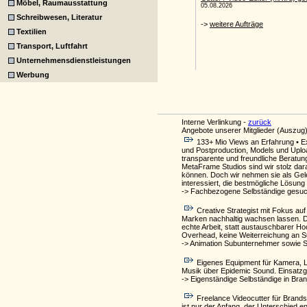
Möbel, Raumausstattung
Schreibwesen, Literatur
Textilien
Transport, Luftfahrt
Unternehmensdienstleistungen
Werbung
Interne Verlinkung -
zurück
Angebote unserer Mitglieder (Auszug)
133+ Mio Views an Erfahrung • Ex
und Postproduction, Models und Upload
transparente und freundliche Beratun
MetaFrame Studios sind wir stolz dar
können. Doch wir nehmen sie als Geleg
interessiert, die bestmögliche Lösung
-> Fachbezogene Selbständige gesuc
Creative Strategist mit Fokus auf
Marken nachhaltig wachsen lassen. Di
echte Arbeit, statt austauschbarer H
Overhead, keine Weiterreichung an 
-> Animation Subunternehmer sowie 
Eigenes Equipment für Kamera, L
Musik über Epidemic Sound. Einsatzg
-> Eigenständige Selbständige in Br
Freelance Videocutter für Brands
ist nur der Anfang, der Unterschied en