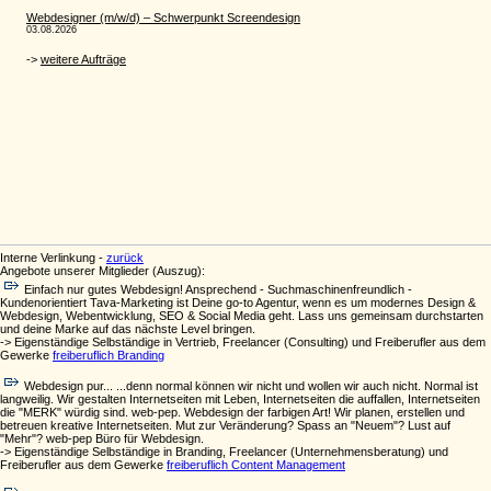
Interne Verlinkung -
zurück
Angebote unserer Mitglieder (Auszug):
Einfach nur gutes Webdesign! Ansprechend - Suchmaschinenfreundlich -
Kundenorientiert Tava-Marketing ist Deine go-to Agentur, wenn es um modernes Design &
Webdesign, Webentwicklung, SEO & Social Media geht. Lass uns gemeinsam durchstarten
und deine Marke auf das nächste Level bringen.
-> Eigenständige Selbständige in Vertrieb, Freelancer (Consulting) und Freiberufler aus dem
Gewerke
freiberuflich Branding
Webdesign pur... ...denn normal können wir nicht und wollen wir auch nicht. Normal ist
langweilig. Wir gestalten Internetseiten mit Leben, Internetseiten die auffallen, Internetseiten
die "MERK" würdig sind. web-pep. Webdesign der farbigen Art! Wir planen, erstellen und
betreuen kreative Internetseiten. Mut zur Veränderung? Spass an "Neuem"? Lust auf
"Mehr"? web-pep Büro für Webdesign.
-> Eigenständige Selbständige in Branding, Freelancer (Unternehmensberatung) und
Freiberufler aus dem Gewerke
freiberuflich Content Management