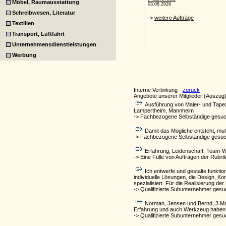
Möbel, Raumausstattung
Schreibwesen, Literatur
Textilien
Transport, Luftfahrt
Unternehmensdienstleistungen
Werbung
Interne Verlinkung -
zurück
Angebote unserer Mitglieder (Auszug)
Ausführung von Maler- und Tape
Lampertheim, Mannheim
-> Fachbezogene Selbständige gesu
Damit das Mögliche entsteht, m
-> Fachbezogene Selbständige gesu
Erfahrung, Leidenschaft, Team-Wo
-> Eine Fülle von Aufträgen der Rubri
Ich entwerfe und gestalte funkti
individuelle Lösungen, die Design, Ko
spezialisiert. Für die Realisierung 
-> Qualifizierte Subunternehmer gesu
Norman, Jensen und Bernd, 3 Man
Erfahrung und auch Werkzeug haben w
-> Qualifizierte Subunternehmer gesu