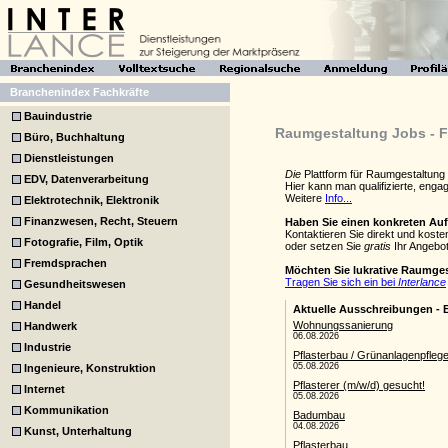
Branchenindex Fachkräfte
Bauindustrie
Raumgestaltung Jobs - F
Büro, Buchhaltung
Dienstleistungen
Die
Plattform für Raumgestaltung
EDV, Datenverarbeitung
Hier kann man qualifizierte, eng
Weitere
Info...
Elektrotechnik, Elektronik
Finanzwesen, Recht, Steuern
Haben Sie einen konkreten Au
Kontaktieren Sie direkt und kost
Fotografie, Film, Optik
oder setzen Sie
gratis
Ihr Angebot
Fremdsprachen
Möchten Sie lukrative Raumge
Tragen Sie sich ein bei
Interlance
Gesundheitswesen
Handel
Handwerk
Industrie
Ingenieure, Konstruktion
Internet
Kommunikation
Kunst, Unterhaltung