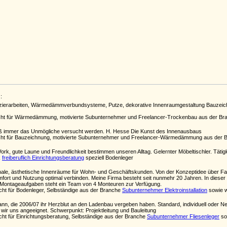
:
zierarbeiten, Wärmedämmverbundsysteme, Putze, dekorative Innenraumgestaltung Bauzeich
cht für Wärmedämmung, motivierte Subunternehmer und Freelancer-Trockenbau aus der B
uß immer das Unmögliche versucht werden. H. Hesse Die Kunst des Innenausbaus
cht für Bauzeichnung, motivierte Subunternehmer und Freelancer-Wärmedämmung aus der
rk, gute Laune und Freundlichkeit bestimmen unseren Alltag. Gelernter Möbeltischler. Täti
k
freiberuflich Einrichtungsberatung
speziell Bodenleger
onale, ästhetische Innenräume für Wohn- und Geschäftskunden. Von der Konzeptidee über Far
mfort und Nutzung optimal verbinden. Meine Firma besteht seit nunmehr 20 Jahren. In dieser
der Montageaufgaben steht ein Team von 4 Monteuren zur Verfügung.
cht für Bodenleger, Selbständige aus der Branche
Subunternehmer Elektroinstallation
sowie w
n, die 2006/07 ihr Herzblut an den Ladenbau vergeben haben. Standard, individuell oder N
ir uns angeeignet. Schwerpunkt: Projektleitung und Bauleitung
cht für Einrichtungsberatung, Selbständige aus der Branche
Subunternehmer Fliesenleger
so