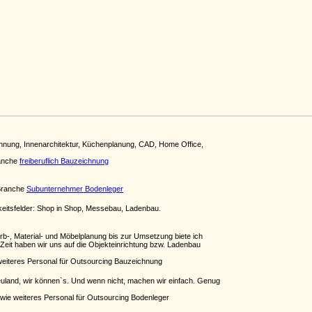
nung, Innenarchitektur, Küchenplanung, CAD, Home Office,
ranche
freiberuflich Bauzeichnung
 Branche
Subunternehmer Bodenleger
gkeitsfelder: Shop in Shop, Messebau, Ladenbau.
b-, Material- und Möbelplanung bis zur Umsetzung biete ich
 Zeit haben wir uns auf die Objekteinrichtung bzw. Ladenbau
eiteres Personal für Outsourcing Bauzeichnung
euland, wir können`s. Und wenn nicht, machen wir einfach. Genug
wie weiteres Personal für Outsourcing Bodenleger