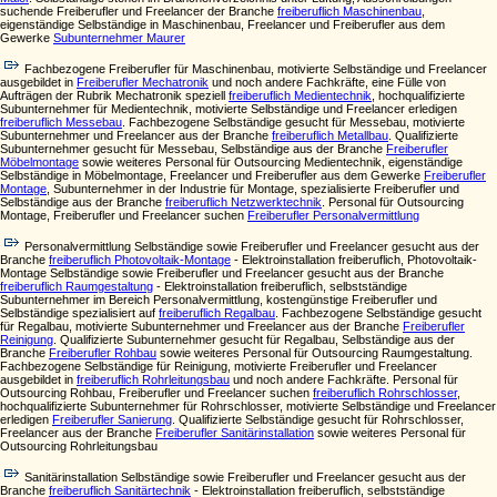
suchende Freiberufler und Freelancer der Branche
freiberuflich Maschinenbau
,
eigenständige Selbständige in Maschinenbau, Freelancer und Freiberufler aus dem
Gewerke
Subunternehmer Maurer
Fachbezogene Freiberufler für Maschinenbau, motivierte Selbständige und Freelancer
ausgebildet in
Freiberufler Mechatronik
und noch andere Fachkräfte, eine Fülle von
Aufträgen der Rubrik Mechatronik speziell
freiberuflich Medientechnik
, hochqualifizierte
Subunternehmer für Medientechnik, motivierte Selbständige und Freelancer erledigen
freiberuflich Messebau
. Fachbezogene Selbständige gesucht für Messebau, motivierte
Subunternehmer und Freelancer aus der Branche
freiberuflich Metallbau
. Qualifizierte
Subunternehmer gesucht für Messebau, Selbständige aus der Branche
Freiberufler
Möbelmontage
sowie weiteres Personal für Outsourcing Medientechnik, eigenständige
Selbständige in Möbelmontage, Freelancer und Freiberufler aus dem Gewerke
Freiberufler
Montage
, Subunternehmer in der Industrie für Montage, spezialisierte Freiberufler und
Selbständige aus der Branche
freiberuflich Netzwerktechnik
. Personal für Outsourcing
Montage, Freiberufler und Freelancer suchen
Freiberufler Personalvermittlung
Personalvermittlung Selbständige sowie Freiberufler und Freelancer gesucht aus der
Branche
freiberuflich Photovoltaik-Montage
- Elektroinstallation freiberuflich, Photovoltaik-
Montage Selbständige sowie Freiberufler und Freelancer gesucht aus der Branche
freiberuflich Raumgestaltung
- Elektroinstallation freiberuflich, selbstständige
Subunternehmer im Bereich Personalvermittlung, kostengünstige Freiberufler und
Selbständige spezialisiert auf
freiberuflich Regalbau
. Fachbezogene Selbständige gesucht
für Regalbau, motivierte Subunternehmer und Freelancer aus der Branche
Freiberufler
Reinigung
. Qualifizierte Subunternehmer gesucht für Regalbau, Selbständige aus der
Branche
Freiberufler Rohbau
sowie weiteres Personal für Outsourcing Raumgestaltung.
Fachbezogene Selbständige für Reinigung, motivierte Freiberufler und Freelancer
ausgebildet in
freiberuflich Rohrleitungsbau
und noch andere Fachkräfte. Personal für
Outsourcing Rohbau, Freiberufler und Freelancer suchen
freiberuflich Rohrschlosser
,
hochqualifizierte Subunternehmer für Rohrschlosser, motivierte Selbständige und Freelancer
erledigen
Freiberufler Sanierung
. Qualifizierte Selbständige gesucht für Rohrschlosser,
Freelancer aus der Branche
Freiberufler Sanitärinstallation
sowie weiteres Personal für
Outsourcing Rohrleitungsbau
Sanitärinstallation Selbständige sowie Freiberufler und Freelancer gesucht aus der
Branche
freiberuflich Sanitärtechnik
- Elektroinstallation freiberuflich, selbstständige