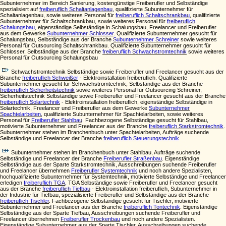
Subunternehmer im Bereich Sanierung, kostengünstige Freiberufler und Selbständige
spezialisiert auf
freiberuflich Schaltanlagenbau
, qualifizierte Subunternehmer für
Schaltanlagenbau, sowie weiteres Personal für
freiberuflich Schaltschrankbau
, qualifizierte
Subunternehmer für Schaltschrankbau, sowie weiteres Personal für
freiberuflich
Schalungsbau
, eigenständige Selbständige in Schalungsbau, Freelancer und Freiberufler
aus dem Gewerke
Subunternehmer Schlosser
. Qualifizierte Subunternehmer gesucht für
Schalungsbau, Selbständige aus der Branche
Subunternehmer Schreiner
sowie weiteres
Personal für Outsourcing Schaltschrankbau. Qualifizierte Subunternehmer gesucht für
Schlosser, Selbständige aus der Branche
freiberuflich Schwachstromtechnik
sowie weiteres
Personal für Outsourcing Schalungsbau
Schwachstromtechnik Selbständige sowie Freiberufler und Freelancer gesucht aus der
Branche
freiberuflich Schweißer
- Elektroinstallation freiberuflich. Qualifizierte
Subunternehmer gesucht für Schwachstromtechnik, Selbständige aus der Branche
freiberuflich Sicherheitstechnik
sowie weiteres Personal für Outsourcing Schreiner,
Sicherheitstechnik Selbständige sowie Freiberufler und Freelancer gesucht aus der Branche
freiberuflich Solartechnik
- Elektroinstallation freiberuflich, eigenständige Selbständige in
Solartechnik, Freelancer und Freiberufler aus dem Gewerke
Subunternehmer
Spachtelarbeiten
, qualifizierte Subunternehmer für Spachtelarbeiten, sowie weiteres
Personal für
Freiberufler Stahlbau
. Fachbezogene Selbständige gesucht für Stahlbau,
motivierte Subunternehmer und Freelancer aus der Branche
freiberuflich Starkstromtechnik
.
Subunternehmer stehen im Branchenbuch unter Spachtelarbeiten, Aufträge suchende
Selbständige und Freelancer der Branche
freiberuflich Steuerungstechnik
Subunternehmer stehen im Branchenbuch unter Stahlbau, Aufträge suchende
Selbständige und Freelancer der Branche
Freiberufler Straßenbau
. Eigenständige
Selbständige aus der Sparte Starkstromtechnik, Ausschreibungen suchende Freiberufler
und Freelancer übernehmen
Freiberufler Systemtechnik
und noch andere Spezialisten,
hochqualifizierte Subunternehmer für Systemtechnik, motivierte Selbständige und Freelancer
erledigen
freiberuflich TGA
, TGA Selbständige sowie Freiberufler und Freelancer gesucht
aus der Branche
freiberuflich Tiefbau
- Elektroinstallation freiberuflich, Subunternehmer in
der Industrie für Tiefbau, spezialisierte Freiberufler und Selbständige aus der Branche
freiberuflich Tischler
. Fachbezogene Selbständige gesucht für Tischler, motivierte
Subunternehmer und Freelancer aus der Branche
freiberuflich Tontechnik
. Eigenständige
Selbständige aus der Sparte Tiefbau, Ausschreibungen suchende Freiberufler und
Freelancer übernehmen
Freiberufler Trockenbau
und noch andere Spezialisten.
Eigenständige Subunternehmer aus der Sparte Tischler, Ausschreibungen suchende