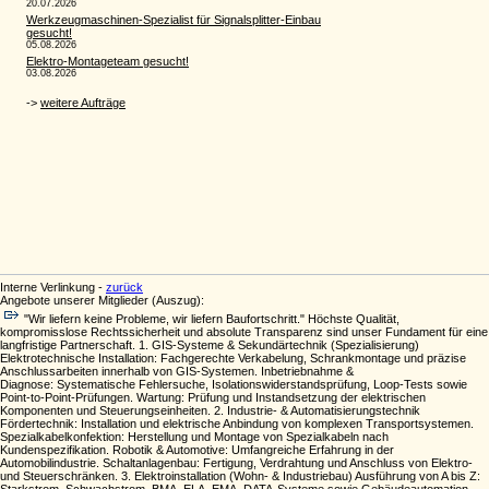
Interne Verlinkung -
zurück
Angebote unserer Mitglieder (Auszug):
"Wir liefern keine Probleme, wir liefern Baufortschritt." Höchste Qualität,
kompromisslose Rechtssicherheit und absolute Transparenz sind unser Fundament für eine
langfristige Partnerschaft. 1. GIS-Systeme & Sekundärtechnik (Spezialisierung)
Elektrotechnische Installation: Fachgerechte Verkabelung, Schrankmontage und präzise
Anschlussarbeiten innerhalb von GIS-Systemen. Inbetriebnahme &
Diagnose: Systematische Fehlersuche, Isolationswiderstandsprüfung, Loop-Tests sowie
Point-to-Point-Prüfungen. Wartung: Prüfung und Instandsetzung der elektrischen
Komponenten und Steuerungseinheiten. 2. Industrie- & Automatisierungstechnik
Fördertechnik: Installation und elektrische Anbindung von komplexen Transportsystemen.
Spezialkabelkonfektion: Herstellung und Montage von Spezialkabeln nach
Kundenspezifikation. Robotik & Automotive: Umfangreiche Erfahrung in der
Automobilindustrie. Schaltanlagenbau: Fertigung, Verdrahtung und Anschluss von Elektro-
und Steuerschränken. 3. Elektroinstallation (Wohn- & Industriebau) Ausführung von A bis Z: