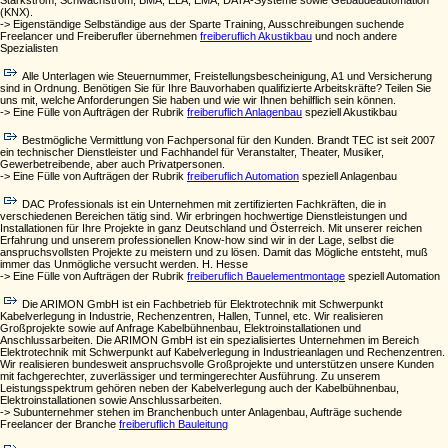
Starkstrom, Schwachstrom, BMA, ELA, EMA, DATA-Systeme sowie Gebäudeautomation
(KNX).
-> Eigenständige Selbständige aus der Sparte Training, Ausschreibungen suchende
Freelancer und Freiberufler übernehmen
freiberuflich Akustikbau
und noch andere
Spezialisten
Alle Unterlagen wie Steuernummer, Freistellungsbescheinigung, A1 und Versicherung
sind in Ordnung. Benötigen Sie für Ihre Bauvorhaben qualifizierte Arbeitskräfte? Teilen Sie
uns mit, welche Anforderungen Sie haben und wie wir Ihnen behilflich sein können.
-> Eine Fülle von Aufträgen der Rubrik
freiberuflich Anlagenbau
speziell Akustikbau
Bestmögliche Vermittlung von Fachpersonal für den Kunden. Brandt TEC ist seit 2007
ein technischer Dienstleister und Fachhandel für Veranstalter, Theater, Musiker,
Gewerbetreibende, aber auch Privatpersonen.
-> Eine Fülle von Aufträgen der Rubrik
freiberuflich Automation
speziell Anlagenbau
DAC Professionals ist ein Unternehmen mit zertifizierten Fachkräften, die in
verschiedenen Bereichen tätig sind. Wir erbringen hochwertige Dienstleistungen und
Installationen für Ihre Projekte in ganz Deutschland und Österreich. Mit unserer reichen
Erfahrung und unserem professionellen Know-how sind wir in der Lage, selbst die
anspruchsvollsten Projekte zu meistern und zu lösen. Damit das Mögliche entsteht, muß
immer das Unmögliche versucht werden. H. Hesse
-> Eine Fülle von Aufträgen der Rubrik
freiberuflich Bauelementmontage
speziell Automation
Die ARIMON GmbH ist ein Fachbetrieb für Elektrotechnik mit Schwerpunkt
Kabelverlegung in Industrie, Rechenzentren, Hallen, Tunnel, etc. Wir realisieren
Großprojekte sowie auf Anfrage Kabelbühnenbau, Elektroinstallationen und
Anschlussarbeiten. Die ARIMON GmbH ist ein spezialisiertes Unternehmen im Bereich
Elektrotechnik mit Schwerpunkt auf Kabelverlegung in Industrieanlagen und Rechenzentren.
Wir realisieren bundesweit anspruchsvolle Großprojekte und unterstützen unsere Kunden
mit fachgerechter, zuverlässiger und termingerechter Ausführung. Zu unserem
Leistungsspektrum gehören neben der Kabelverlegung auch der Kabelbühnenbau,
Elektroinstallationen sowie Anschlussarbeiten.
-> Subunternehmer stehen im Branchenbuch unter Anlagenbau, Aufträge suchende
Freelancer der Branche
freiberuflich Bauleitung