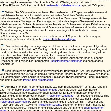
Wervertrag/Rahmenvertrag. Anruf genügt. Wo ein Wille ist, ist auch ein Weg.
-> Eine Fülle von Aufträgen der Rubrik
freiberuflich Kabelleitungsbau
speziell IT-Support
Wählen Sie GD Industrie – wir bieten Personalleasing mit Zugang zu erfahrenem und
qualifizierten Personal. Wir spezialisieren uns in den Bereichen Gebäude- und
Industrieelektrik, HKLS, Schweißen und Dachdecker. Zu unseren Schwerpunkten zählen
unter anderem: • Montage und Demontage von Industrieanlagen • Elektroinstallationen •
Kabeltrassen- und Schaltschrankmontage • Metall- und Schlosserarbeiten • Kabelverlegung
• Dachdeckungsarbeiten • Fenster- und Glasfassadenbau • Garten- und Landschaftsbau •
Gebäudereinigung • Sanitärarbeiten • Fassadenmontage • Inbetriebnahmen sowie
Serviceeinsätze vor Ort
-> Selbständige stehen im Branchenverzeichnis unter IT-Support, Ausschreibungen
suchende Freiberufler der Branche
freiberuflich Kabelverlegung
Zwei selbstständige und eingetragene Elektromeister bieten Leistungen in folgenden
Bereichen an: Photovoltaik: AC-Montage, Inbetriebnahme und Anmeldung. Bauleitung und
Elektroinstallation in der Automatisierungs- und Systemtechnik. ``Besondere Sorgfalt und
einen Anspruch auf Ästhetik sind mir eine Herzensangelegenheit.``
-> Eigenständige Selbständige aus der Sparte IT-Support, Ausschreibungen suchende
Freelancer und Freiberufler übernehmen
Subunternehmer Klempner
und noch andere
Spezialisten
reen therm ist ein Unternehmen mit verwurzelter Bautradition. Seit über 9 Jahren bauen
wir kontinuierlich das Vertrauen und die Zufriedenheit unserer Kunden auf. www.eve-tech.eu
-> Eigenständige Selbständige in Klempner, Freelancer (Kabelleitungsbau) und Freiberufler
aus dem Gewerke
freiberuflich Klimatechnik
Alle Branchenbegriffe der dritten Ebene aus dem Branchenindex Fachkräfte rund um
das Themengebiet
freiberuflich Küchenmontage
sowie die ürigen aus dem Bereich
Elektroinstallation, hochqualifizierte Subunternehmer für Küchenmontage, motivierte
Selbständige und Freelancer erledigen
Freiberufler Ladenbau
. Fachbezogene Selbständige
gesucht für Ladenbau, motivierte Subunternehmer und Freelancer aus der Branche
freiberuflich Lagertechnik
, eigenständige Selbständige in Lagertechnik, Freelancer und
Freiberufler aus dem Gewerke
Freiberufler Lüftung
, Subunternehmer in der Industrie für
Lüftung, spezialisierte Freiberufler und Selbständige aus der Branche
Subunternehmer
Maler
. Selbständige stehen im Branchenverzeichnis unter Lüftung, Ausschreibungen