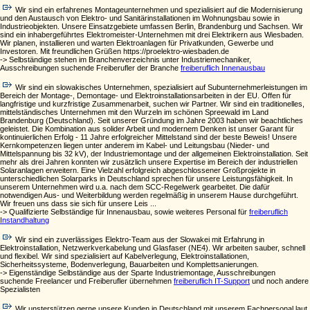
Wir sind ein erfahrenes Montageunternehmen und spezialisiert auf die Modernisierung
und den Austausch von Elektro- und Sanitärinstallationen im Wohnungsbau sowie in
Industrieobjekten. Unsere Einsatzgebiete umfassen Berlin, Brandenburg und Sachsen. Wir
sind ein inhabergeführtes Elektromeister-Unternehmen mit drei Elektrikern aus Wiesbaden.
Wir planen, installieren und warten Elektroanlagen für Privatkunden, Gewerbe und
Investoren. Mit freundlichen Grüßen https://proelektro-wiesbaden.de
-> Selbständige stehen im Branchenverzeichnis unter Industriemechaniker,
Ausschreibungen suchende Freiberufler der Branche
freiberuflich Innenausbau
Wir sind ein slowakisches Unternehmen, spezialisiert auf Subunternehmerleistungen im
Bereich der Montage-, Demontage- und Elektroinstallationsarbeiten in der EU. Offen für
langfristige und kurzfristige Zusammenarbeit, suchen wir Partner. Wir sind ein traditionelles,
mittelständisches Unternehmen mit den Wurzeln im schönen Spreewald im Land
Brandenburg (Deutschland). Seit unserer Gründung im Jahre 2003 haben wir beachtliches
geleistet. Die Kombination aus solider Arbeit und modernem Denken ist unser Garant für
kontinuierlichen Erfolg - 11 Jahre erfolgreicher Mittelstand sind der beste Beweis! Unsere
Kernkompetenzen liegen unter anderem im Kabel- und Leitungsbau (Nieder- und
Mittelspannung bis 32 kV), der Industriemontage und der allgemeinen Elektroinstallation. Seit
mehr als drei Jahren konnten wir zusätzlich unsere Expertise im Bereich der industriellen
Solaranlagen erweitern. Eine Vielzahl erfolgreich abgeschlossener Großprojekte in
unterschiedlichen Solarparks in Deutschland sprechen für unsere Leistungsfähigkeit. In
unserem Unternehmen wird u.a. nach dem SCC-Regelwerk gearbeitet. Die dafür
notwendigen Aus- und Weiterbildung werden regelmäßig in unserem Hause durchgeführt.
Wir freuen uns dass sie sich für unsere Leis ...
-> Qualifizierte Selbständige für Innenausbau, sowie weiteres Personal für
freiberuflich
Instandhaltung
Wir sind ein zuverlässiges Elektro-Team aus der Slowakei mit Erfahrung in
Elektroinstallation, Netzwerkverkabelung und Glasfaser (NE4). Wir arbeiten sauber, schnell
und flexibel. Wir sind spezialisiert auf Kabelverlegung, Elektroinstallationen,
Sicherheitssysteme, Bodenverlegung, Bauarbeiten und Komplettsanierungen.
-> Eigenständige Selbständige aus der Sparte Industriemontage, Ausschreibungen
suchende Freelancer und Freiberufler übernehmen
freiberuflich IT-Support
und noch andere
Spezialisten
Wir unsterstützen gerne unsere Kunden in Deutschland mit unserem Fachpersonal laut