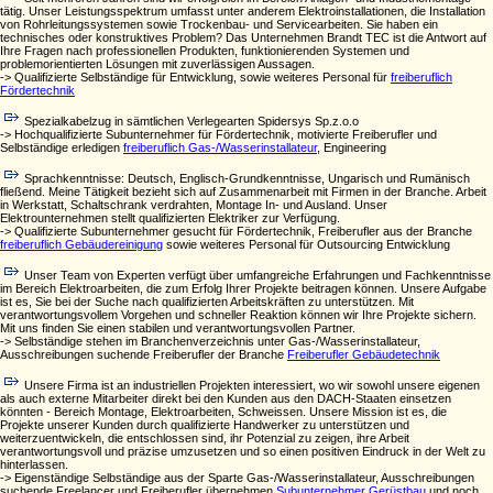
tätig. Unser Leistungsspektrum umfasst unter anderem Elektroinstallationen, die Installation
von Rohrleitungssystemen sowie Trockenbau- und Servicearbeiten. Sie haben ein
technisches oder konstruktives Problem? Das Unternehmen Brandt TEC ist die Antwort auf
Ihre Fragen nach professionellen Produkten, funktionierenden Systemen und
problemorientierten Lösungen mit zuverlässigen Aussagen.
-> Qualifizierte Selbständige für Entwicklung, sowie weiteres Personal für
freiberuflich
Fördertechnik
Spezialkabelzug in sämtlichen Verlegearten Spidersys Sp.z.o.o
-> Hochqualifizierte Subunternehmer für Fördertechnik, motivierte Freiberufler und
Selbständige erledigen
freiberuflich Gas-/Wasserinstallateur
, Engineering
Sprachkenntnisse: Deutsch, Englisch-Grundkenntnisse, Ungarisch und Rumänisch
fließend. Meine Tätigkeit bezieht sich auf Zusammenarbeit mit Firmen in der Branche. Arbeit
in Werkstatt, Schaltschrank verdrahten, Montage In- und Ausland. Unser
Elektrounternehmen stellt qualifizierten Elektriker zur Verfügung.
-> Qualifizierte Subunternehmer gesucht für Fördertechnik, Freiberufler aus der Branche
freiberuflich Gebäudereinigung
sowie weiteres Personal für Outsourcing Entwicklung
Unser Team von Experten verfügt über umfangreiche Erfahrungen und Fachkenntnisse
im Bereich Elektroarbeiten, die zum Erfolg Ihrer Projekte beitragen können. Unsere Aufgabe
ist es, Sie bei der Suche nach qualifizierten Arbeitskräften zu unterstützen. Mit
verantwortungsvollem Vorgehen und schneller Reaktion können wir Ihre Projekte sichern.
Mit uns finden Sie einen stabilen und verantwortungsvollen Partner.
-> Selbständige stehen im Branchenverzeichnis unter Gas-/Wasserinstallateur,
Ausschreibungen suchende Freiberufler der Branche
Freiberufler Gebäudetechnik
Unsere Firma ist an industriellen Projekten interessiert, wo wir sowohl unsere eigenen
als auch externe Mitarbeiter direkt bei den Kunden aus den DACH-Staaten einsetzen
könnten - Bereich Montage, Elektroarbeiten, Schweissen. Unsere Mission ist es, die
Projekte unserer Kunden durch qualifizierte Handwerker zu unterstützen und
weiterzuentwickeln, die entschlossen sind, ihr Potenzial zu zeigen, ihre Arbeit
verantwortungsvoll und präzise umzusetzen und so einen positiven Eindruck in der Welt zu
hinterlassen.
-> Eigenständige Selbständige aus der Sparte Gas-/Wasserinstallateur, Ausschreibungen
suchende Freelancer und Freiberufler übernehmen
Subunternehmer Gerüstbau
und noch