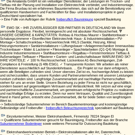
Die Amalanda GmbH ist ein vielseitiger Dienstleister, der Leistungen im Trocken- und
Tiefbau mit der Planung und Installation von Elektrotechnik verbindet, und Industriemontage.
Die Firma Bruxbau ist ein erfahrenes Bauunternehmen, das sich auf die Bereitstellung von
qualifizierten Handwerkern und Fachkräften für Bau- und Installationsprojekte in ganz
Deutschland spezialisiert hat.
-> Eine Fülle von Aufträgen der Rubrik
freiberuflich Baureinigung
speziell Bauleitung
EWO SK – IHR ZUVERLÄSSIGER B2B-PARTNER IN DEUTSCHLAND Wir lösen
personelle Engpässe. Flexibel, termingerecht und mit absoluter Rechtssicherheit. 🔻
UNSERE GEWERKE & KAPAZITÄTEN: Rohbau & Hochbau Maurer • Stahlbetonbauer •
Schalungszimmerer • Eisenflechter Elektrotechnik Haus- & Industrieinstallation • PV-
Montage • Schaltschrankbau • Netzwerktechnik HKLS (Sanitär, Heizung, Klima)
Heizungsmonteure • Sanitärinstallateure • Lüftungsbauer • Anlagenmechaniker Innenausbau
Trockenbauer • Maler & Lackierer • Fliesenleger • Spachtelarbeiten (Q1-Q4) Montage &
Industrie Industriemonteure • Stahlbaumonteure • Regalbau • Fenstermonteure Tiefbau &
Außenanlagen Tiefbauer • Pflasterer • Garten- und Landschaftsbauer WARUM EWO SK?
IHRE VORTEILE: ✓ 100 % Rechtssicherheit: Lückenlose A1-Bescheinigungen, Zoll-
Compliance & Freistellung (§ 48b EStG). ✓ Transparente Kosten: Wir arbeiten als reiner
Dienstleister ausschließlich auf Stundenlohnbasis. ... Ein Projekt ist nur dann erfolgreich,
wenn alle Beteiligten zufrieden sind. Unser oberstes Ziel ist es, hochwertige Arbeit zu leisten
und sicherzustellen, dass unsere Kunden und Partnerunternehmen mit unseren Leistungen
rundum zufrieden sind. Langfristige Zusammenarbeit und nachhaltige Partnerschaften
stehen für uns an erster Stelle. Unsere Beziehung zu jeder Firma ist nicht nur geschäftlich,
sondern basiert auf gegenseitigem Vertrauen und Verlässlichkeit. Wir setzen auf eine enge
und partnerschaftliche Zusammenarbeit, um gemeinsam erfolgreiche Projekte zu realisieren
und nachhaltige Erfolge zu erzielen. Denn nur wenn Vertrauen, Qualität und Zuverlässigkeit
Hand in Hand gehen, entsteht eine Zusammenarbeit, die für beide Seiten von langfristigem
Wert ist.
-> Selbstständige Subunternehmer im Bereich Bauelementmontage und kostengünstige
Selbständige und Freiberufler -
freiberuflich Beleuchtungstechnik
spezialisiert auf Bauleitung
Einzelunternehmer, Meister Elektrohandwerk, Firmensitz 78224 Singen El
-> Qualifizierte Subunternehmer gesucht für Baureinigung, Freiberufler aus der Branche
Subunternehmer Bodenleger
sowie weiteres Personal für Outsourcing Bauleitung
Elektrohandwerksmeister-Betrieb • Elektroinstallationen aller Art, Datentechnik,