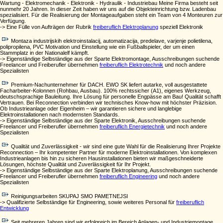
Wartung - Elektromechanik - Elektronik - Hydraulik - Industriebau Meine Firma besteht seit
nunmehr 20 Jahren. In dieser Zeit haben wir uns auf die Objekteinrichtung bzw. Ladenbau
spezialisiert. Für die Realisierung der Montageaufgaben steht ein Team von 4 Monteuren zur
Verfügung.
-> Eine Fülle von Aufträgen der Rubrik
freiberuflich Elektroplanung
speziell Elektronik
Montaza industrijskih elektroinstalacij, automatizacija, predelave, varjenje polietilena,
polipropilena, PVC Motivation und Einstellung wie ein Fußballspieler, der um einen
Stammplatz in der Nationalelf kämpft.
-> Eigenständige Selbständige aus der Sparte Elektromontage, Ausschreibungen suchende
Freelancer und Freiberufler übernehmen
freiberuflich Elektrotechnik
und noch andere
Spezialisten
Premium-Nachunternehmer für DACH. EWO SK liefert autarke, voll ausgestattete
Facharbeiter-Kolonnen (Rohbau, Ausbau). 100% rechtssicher (A1), eigenes Werkzeug,
deutschsprachige Bauleitung. Ihre Lösung für personelle Engpässe am Bau! Qualität schafft
Vertrauen. Bei Reconnection verbinden wir technisches Know-how mit höchster Präzision.
Ob Industrieanlage oder Eigenheim – wir garantieren sichere und langlebige
Elektroinstallationen nach modernsten Standards.
-> Eigenständige Selbständige aus der Sparte Elektronik, Ausschreibungen suchende
Freelancer und Freiberufler übernehmen
freiberuflich Energietechnik
und noch andere
Spezialisten
Qualität und Zuverlässigkeit - wir sind eine gute Wahl für die Realisierung Ihrer Projekte
Reconnection – Ihr kompetenter Partner für moderne Elektroinstallationen. Von komplexen
Industrieanlagen bis hin zu sicheren Hausinstallationen bieten wir maßgeschneiderte
Lösungen, höchste Qualität und Zuverlässigkeit für Ihr Projekt.
-> Eigenständige Selbständige aus der Sparte Elektroplanung, Ausschreibungen suchende
Freelancer und Freiberufler übernehmen
freiberuflich Engineering
und noch andere
Spezialisten
Reinigungsarbeiten SKUPAJ SMO PAMETNEJSI
-> Qualifizierte Selbständige für Engineering, sowie weiteres Personal für
freiberuflich
Entwicklung
Seit mehreren Jahren sind wir erfolgreich im Bereich Anlagen- und Industriemontage