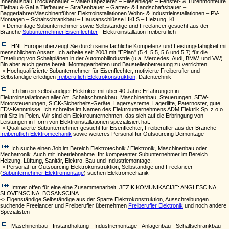
Innenausbau Trockenbauer – Maler/Tapezierer – Fliesenleger – Fenster- & Türenmonteure
Tiefbau & GaLa Tiefbauer – Straßenbauer – Garten- & Landschaftsbauer –
Baggerfahrer/Maschinenführer Elektroinstallationen Wohn- & Industrieinstallationen – PV-
Montagen – Schaltschrankbau – Hausanschlüsse HKLS – Heizung, Kl ...
-> Demontage Subunternehmer sowie Selbständige und Freelancer gesucht aus der
Branche
Subunternehmer Eisenflechter
- Elektroinstallation freiberuflich
HNL Europe überzeugt Sie durch seine fachliche Kompetenz und Leistungsfähigkeit mit
menschlichem Ansatz. Ich arbeite seit 2003 mit "EPlan" (5.4, 5.5, 5.6 und 5.7) für die
Erstellung von Schaltplänen in der Automobilindustrie (u.a. Mercedes, Audi, BMW, und VW).
Bin aber auch gerne bereit, Montagearbeiten und Baustellenbetreuung zu verrichten.
-> Hochqualifizierte Subunternehmer für Eisenflechter, motivierte Freiberufler und
Selbständige erledigen
freiberuflich Elektrokonstruktion
, Datentechnik
Ich bin ein selbständiger Elektriker mit über 40 Jahre Erfahrungen in
Elektroinstallationen aller Art, Schaltschrankbau, Maschinenbau, Steuerungen, SEW-
Motorsteuerungen, SICK-Sicherheits-Geräte, Lagersysteme, Lagerlifte, Paternoster, gute
EDV-Kenntnisse. Ich schreibe im Namen des Elektrounternehmens ADM Elektrik Sp. z o.o.
mit Sitz in Polen. Wir sind ein Elektrounternehmen, das sich auf die Erbringung von
Leistungen in Form von Elektroinstallationen spezialisiert hat.
-> Qualifizierte Subunternehmer gesucht für Eisenflechter, Freiberufler aus der Branche
freiberuflich Elektromechanik
sowie weiteres Personal für Outsourcing Demontage
Ich suche einen Job im Bereich Elektrotechnik / Elektronik, Maschinenbau oder
Mechatronik. Auch mit Inbetriebnahme. Ihr kompetenter Subunternehmer im Bereich
Heizung, Lüftung, Sanitär, Elektro, Bau und Industriemontage.
-> Personal für Outsourcing Elektrokonstruktion, Selbständige und Freelancer
(
Subunternehmer Elektromontage
) suchen Elektromechanik
Immer offen für eine eine Zusammenarbeit. JEZIK KOMUNIKACIJE: ANGLESCINA,
SLOVENSCINA, BOSANSCINA
-> Eigenständige Selbständige aus der Sparte Elektrokonstruktion, Ausschreibungen
suchende Freelancer und Freiberufler übernehmen
Freiberufler Elektronik
und noch andere
Spezialisten
Maschinenbau - Instandhaltung - Industriemontage - Anlagenbau - Schaltschrankbau -