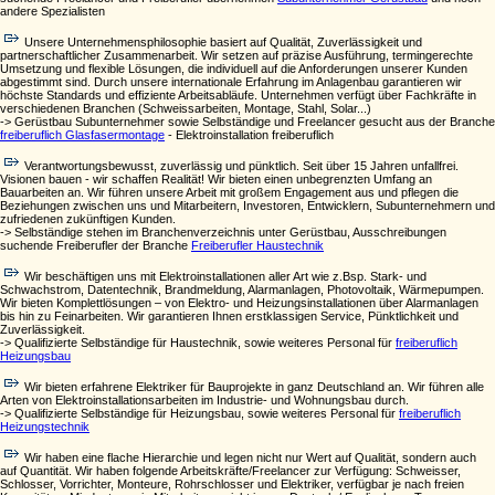
andere Spezialisten
Unsere Unternehmensphilosophie basiert auf Qualität, Zuverlässigkeit und
partnerschaftlicher Zusammenarbeit. Wir setzen auf präzise Ausführung, termingerechte
Umsetzung und flexible Lösungen, die individuell auf die Anforderungen unserer Kunden
abgestimmt sind. Durch unsere internationale Erfahrung im Anlagenbau garantieren wir
höchste Standards und effiziente Arbeitsabläufe. Unternehmen verfügt über Fachkräfte in
verschiedenen Branchen (Schweissarbeiten, Montage, Stahl, Solar...)
-> Gerüstbau Subunternehmer sowie Selbständige und Freelancer gesucht aus der Branche
freiberuflich Glasfasermontage
- Elektroinstallation freiberuflich
Verantwortungsbewusst, zuverlässig und pünktlich. Seit über 15 Jahren unfallfrei.
Visionen bauen - wir schaffen Realität! Wir bieten einen unbegrenzten Umfang an
Bauarbeiten an. Wir führen unsere Arbeit mit großem Engagement aus und pflegen die
Beziehungen zwischen uns und Mitarbeitern, Investoren, Entwicklern, Subunternehmern und
zufriedenen zukünftigen Kunden.
-> Selbständige stehen im Branchenverzeichnis unter Gerüstbau, Ausschreibungen
suchende Freiberufler der Branche
Freiberufler Haustechnik
Wir beschäftigen uns mit Elektroinstallationen aller Art wie z.Bsp. Stark- und
Schwachstrom, Datentechnik, Brandmeldung, Alarmanlagen, Photovoltaik, Wärmepumpen.
Wir bieten Komplettlösungen – von Elektro- und Heizungsinstallationen über Alarmanlagen
bis hin zu Feinarbeiten. Wir garantieren Ihnen erstklassigen Service, Pünktlichkeit und
Zuverlässigkeit.
-> Qualifizierte Selbständige für Haustechnik, sowie weiteres Personal für
freiberuflich
Heizungsbau
Wir bieten erfahrene Elektriker für Bauprojekte in ganz Deutschland an. Wir führen alle
Arten von Elektroinstallationsarbeiten im Industrie- und Wohnungsbau durch.
-> Qualifizierte Selbständige für Heizungsbau, sowie weiteres Personal für
freiberuflich
Heizungstechnik
Wir haben eine flache Hierarchie und legen nicht nur Wert auf Qualität, sondern auch
auf Quantität. Wir haben folgende Arbeitskräfte/Freelancer zur Verfügung: Schweisser,
Schlosser, Vorrichter, Monteure, Rohrschlosser und Elektriker, verfügbar je nach freien