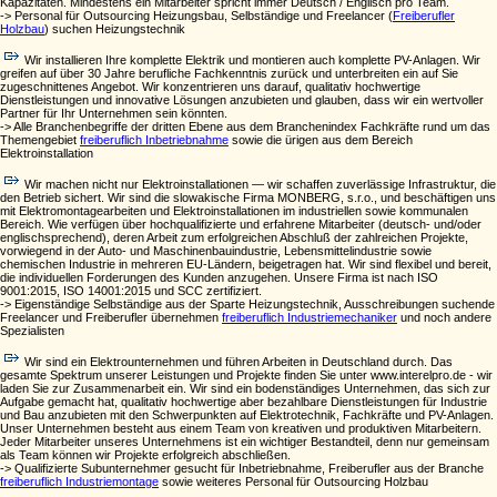
Kapazitäten. Mindestens ein Mitarbeiter spricht immer Deutsch / Englisch pro Team.
-> Personal für Outsourcing Heizungsbau, Selbständige und Freelancer (
Freiberufler
Holzbau
) suchen Heizungstechnik
Wir installieren Ihre komplette Elektrik und montieren auch komplette PV-Anlagen. Wir
greifen auf über 30 Jahre berufliche Fachkenntnis zurück und unterbreiten ein auf Sie
zugeschnittenes Angebot. Wir konzentrieren uns darauf, qualitativ hochwertige
Dienstleistungen und innovative Lösungen anzubieten und glauben, dass wir ein wertvoller
Partner für Ihr Unternehmen sein könnten.
-> Alle Branchenbegriffe der dritten Ebene aus dem Branchenindex Fachkräfte rund um das
Themengebiet
freiberuflich Inbetriebnahme
sowie die ürigen aus dem Bereich
Elektroinstallation
Wir machen nicht nur Elektroinstallationen — wir schaffen zuverlässige Infrastruktur, die
den Betrieb sichert. Wir sind die slowakische Firma MONBERG, s.r.o., und beschäftigen uns
mit Elektromontagearbeiten und Elektroinstallationen im industriellen sowie kommunalen
Bereich. Wie verfügen über hochqualifizierte und erfahrene Mitarbeiter (deutsch- und/oder
englischsprechend), deren Arbeit zum erfolgreichen Abschluß der zahlreichen Projekte,
vorwiegend in der Auto- und Maschinenbauindustrie, Lebensmittelindustrie sowie
chemischen Industrie in mehreren EU-Ländern, beigetragen hat. Wir sind flexibel und bereit,
die individuellen Forderungen des Kunden anzugehen. Unsere Firma ist nach ISO
9001:2015, ISO 14001:2015 und SCC zertifiziert.
-> Eigenständige Selbständige aus der Sparte Heizungstechnik, Ausschreibungen suchende
Freelancer und Freiberufler übernehmen
freiberuflich Industriemechaniker
und noch andere
Spezialisten
Wir sind ein Elektrounternehmen und führen Arbeiten in Deutschland durch. Das
gesamte Spektrum unserer Leistungen und Projekte finden Sie unter www.interelpro.de - wir
laden Sie zur Zusammenarbeit ein. Wir sind ein bodenständiges Unternehmen, das sich zur
Aufgabe gemacht hat, qualitativ hochwertige aber bezahlbare Dienstleistungen für Industrie
und Bau anzubieten mit den Schwerpunkten auf Elektrotechnik, Fachkräfte und PV-Anlagen.
Unser Unternehmen besteht aus einem Team von kreativen und produktiven Mitarbeitern.
Jeder Mitarbeiter unseres Unternehmens ist ein wichtiger Bestandteil, denn nur gemeinsam
als Team können wir Projekte erfolgreich abschließen.
-> Qualifizierte Subunternehmer gesucht für Inbetriebnahme, Freiberufler aus der Branche
freiberuflich Industriemontage
sowie weiteres Personal für Outsourcing Holzbau