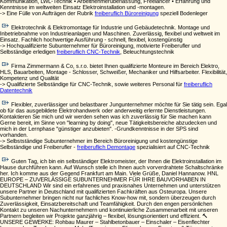
Kommunikation, LWL-Technik • Arbeitnehmerüberlassung, Freelancer • Erfahrung und
Kenntnisse im weltweiten Einsatz Elektroinstallation und -montagen.
-> Eine Fülle von Aufträgen der Rubrik
freiberuflich Büroreinigung
speziell Bodenleger
Elektrotechnik & Elektromontage für Industrie und Gebäudetechnik. Montage und
Inbetriebnahme von Industrieanlagen und Maschinen. Zuverlässig, flexibel und weltweit im
Einsatz. Fachlich hochwertige Ausführung - schnell, flexibel, kostengünstig
-> Hochqualifizierte Subunternehmer für Büroreinigung, motivierte Freiberufler und
Selbständige erledigen
freiberuflich CNC-Technik
, Beleuchtungstechnik
Firma Zimmermann & Co, s.r.o. bietet Ihnen qualifizierte Monteure im Bereich Elektro,
HLS, Bauarbeiten, Montage - Schlosser, Schweißer, Mechaniker und Hilfsarbeiter. Flexibilität,
Kompetenz und Qualität
-> Qualifizierte Selbständige für CNC-Technik, sowie weiteres Personal für
freiberuflich
Datentechnik
Flexibler, zuverlässiger und belastbarer Jungunternehmer möchte für Sie tätig sein. Egal
ob für das ausgebildete Elektrohandwerk oder anderweitig erlernte Dienstleistungen.
Kontaktieren Sie mich und wir werden sehen was ich zuverlässig für Sie machen kann
Gerne bereit, im Sinne von "learning by doing", neue Tätigkeitsbereiche abzudecken und
mich in der Lernphase "günstiger anzubieten". -Grundkenntnisse in der SPS sind
vorhanden.
-> Selbstständige Subunternehmer im Bereich Büroreinigung und kostengünstige
Selbständige und Freiberufler -
freiberuflich Demontage
spezialisiert auf CNC-Technik
Guten Tag, ich bin ein selbständiger Elektromeister, der Ihnen die Elektroinstallation im
Hause durchführen kann. Auf Wunsch stelle ich Ihnen auch vorverdrahtete Schaltschränke
her. Ich komme aus der Gegend Frankfurt am Main. Viele Grüße, Daniel Hannanow. HNL
EUROPE – ZUVERLÄSSIGE SUBUNTERNEHMER FÜR IHRE BAUVORHABEN IN
DEUTSCHLAND Wir sind ein erfahrenes und praxisnahes Unternehmen und unterstützen
unsere Partner in Deutschland mit qualifizierten Fachkräften aus Osteuropa. Unsere
Subunternehmer bringen nicht nur fachliches Know-how mit, sondern überzeugen durch
Zuverlässigkeit, Einsatzbereitschaft und Teamfähigkeit. Durch den engen persönlichen
Kontakt zu unseren Nachunternehmern und kontinuierliche Zusammenarbeit mit unseren
Partnern begleiten wir Projekte ganzjährig – flexibel, lösungsorientiert und effizient. 🔨
UNSERE GEWERKE: Rohbau Maurer – Stahlbetonbauer – Einschaler – Eisenflechter