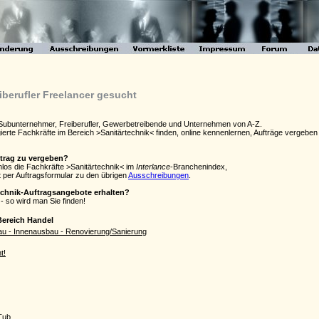
iberufler Freelancer gesucht
- Subunternehmer, Freiberufler, Gewerbetreibende und Unternehmen von A-Z.
agierte Fachkräfte im Bereich >Sanitärtechnik< finden, online kennenlernen, Aufträge verge
ftrag zu vergeben?
nlos die Fachkräfte >Sanitärtechnik< im
Interlance
-Branchenindex,
 per Auftragsformular zu den übrigen
Ausschreibungen
.
technik-Auftragsangebote erhalten?
- so wird man Sie finden!