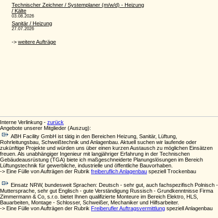
Interne Verlinkung -
zurück
Angebote unserer Mitglieder (Auszug):
ABH Facility GmbH ist tätig in den Bereichen Heizung, Sanitär, Lüftung,
Rohrleitungsbau, Schweißtechnik und Anlagenbau. Aktuell suchen wir laufende oder
zukünftige Projekte und würden uns über einen kurzen Austausch zu möglichen Einsätzen
freuen. Als unabhängiger Ingenieur mit langjähriger Erfahrung in der Technischen
Gebäudeausrüstung (TGA) biete ich maßgeschneiderte Planungslösungen im Bereich
Lüftungstechnik für gewerbliche, industrielle und öffentliche Bauvorhaben.
-> Eine Fülle von Aufträgen der Rubrik
freiberuflich Anlagenbau
speziell Trockenbau
Einsatz NRW, bundesweit Sprachen: Deutsch - sehr gut, auch fachspezifisch Polnisch -
Muttersprache, sehr gut Englisch - gute Verständigung Russisch - Grundkenntnisse Firma
Zimmermann & Co, s.r.o. bietet Ihnen qualifizierte Monteure im Bereich Elektro, HLS,
Bauarbeiten, Montage - Schlosser, Schweißer, Mechaniker und Hilfsarbeiter.
-> Eine Fülle von Aufträgen der Rubrik
Freiberufler Auftragsvermittlung
speziell Anlagenbau