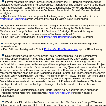
Hiermit möchten wir Ihnen unsere Dienstleistungen im HLS Bereich deutschlandweit
anbieten. Unsere Mitarbeiter sind ausgebildete Facharbeiter und arbeiten eigenständig nach
Plan. Professionelle Teams für RLT‑Montage, Lüftungskanäle, Wickelfalz, Brandschutz,
Anlagenmontage und Inbetriebnahme‑Begleitung. Zuverlässig. Schnell. Deutschlandweit
verfügbar.
-> Qualifizierte Subunternehmer gesucht für Anlagenbau, Freiberufler aus der Branche
freiberuflich Bauleitung
sowie weiteres Personal für Outsourcing Trockenbau
Qualität und Zuverlässigkeit - wir sind eine gute Wahl für die Realisierung Ihrer Projekte
Selbständiger Ingenieur in der Planung und Bauüberwachung der Technischen
Gebäudeausrüstung. Schwerpunkt HKLS mit über 10-jähriger Berufserfahrung in
Planungsbüros der TGA... Energieberatung "Nichtwohngebäude"
-> Eine Fülle von Aufträgen der Rubrik
freiberuflich Bauplanung
speziell Bauleitung
Spidersys Sp.z.o.o Unser Anspruch ist es, Ihre Projekte effizient und erfolgreich
voranzubringen.
-> Eine Fülle von Aufträgen der Rubrik
Freiberufler Bauüberwachung
speziell Bauplanung
Unter Berücksichtigung der Wünsche, des Kostenrahmens und der vereinbarten
Termine, entwerfe ich nachhaltige und effiziente Anlagentechnik. Dabei werden alle
Anforderungen des Gebäudes, der Nutzung und des Umfelds in einer integralen Planung
berücksichtigt. Umfangreiche Beratung und Kundenpflege, während und nach einem Projekt
ist für mich selbstverständlich. Vertrauen & Wertschätzung Qualität & Professionalität Hoher
Anspruch an fachliche Kompetenz und Zuverlässigkeit Kontinuierliche Weiterbildung der
Mitarbeiter Arbeiten nach aktuellen Standards und mit Sorgfalt Die Unternehmensphilosophie
der abh Facility GmbH basiert auf einem kundenorientierten Ansatz, bei dem der Mensch im
Mittelpunkt steht. Zentrale Werte sind Qualität, Zuverlässigkeit, Individualität der
Dienstleistungen sowie ein respektvoller Umgang mit Kunden und Mitarbeitern. Ziel ist es,
durch professionelle und nachhaltige Leistungen eine hohe Kundenzufriedenheit zu
erreichen.
-> Eigenständige Selbständige aus der Sparte Bauleitung, Ausschreibungen suchende
Freelancer und Freiberufler übernehmen
Freiberufler Beratung
und noch andere
Spezialisten
Wir sind ein Dienstleister im Bereich der technischen Gebäudeausrüstung (TGA) mit
Schwerpunkt auf Heizungs-, Kälte-, Lüftungs- und Sanitärtechnik. Unser Leistungsspektrum