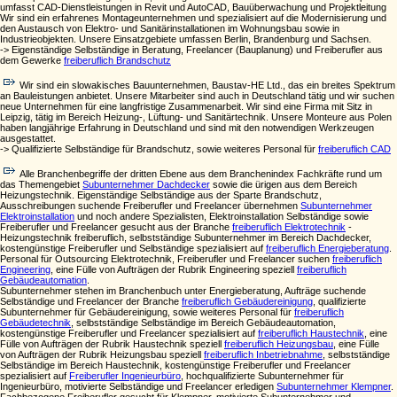
umfasst CAD-Dienstleistungen in Revit und AutoCAD, Bauüberwachung und Projektleitung
Wir sind ein erfahrenes Montageunternehmen und spezialisiert auf die Modernisierung und
den Austausch von Elektro- und Sanitärinstallationen im Wohnungsbau sowie in
Industrieobjekten. Unsere Einsatzgebiete umfassen Berlin, Brandenburg und Sachsen.
-> Eigenständige Selbständige in Beratung, Freelancer (Bauplanung) und Freiberufler aus
dem Gewerke
freiberuflich Brandschutz
Wir sind ein slowakisches Bauunternehmen, Baustav-HE Ltd., das ein breites Spektrum
an Bauleistungen anbietet. Unsere Mitarbeiter sind auch in Deutschland tätig und wir suchen
neue Unternehmen für eine langfristige Zusammenarbeit. Wir sind eine Firma mit Sitz in
Leipzig, tätig im Bereich Heizung-, Lüftung- und Sanitärtechnik. Unsere Monteure aus Polen
haben langjährige Erfahrung in Deutschland und sind mit den notwendigen Werkzeugen
ausgestattet.
-> Qualifizierte Selbständige für Brandschutz, sowie weiteres Personal für
freiberuflich CAD
Alle Branchenbegriffe der dritten Ebene aus dem Branchenindex Fachkräfte rund um
das Themengebiet
Subunternehmer Dachdecker
sowie die ürigen aus dem Bereich
Heizungstechnik. Eigenständige Selbständige aus der Sparte Brandschutz,
Ausschreibungen suchende Freiberufler und Freelancer übernehmen
Subunternehmer
Elektroinstallation
und noch andere Spezialisten, Elektroinstallation Selbständige sowie
Freiberufler und Freelancer gesucht aus der Branche
freiberuflich Elektrotechnik
-
Heizungstechnik freiberuflich, selbstständige Subunternehmer im Bereich Dachdecker,
kostengünstige Freiberufler und Selbständige spezialisiert auf
freiberuflich Energieberatung
.
Personal für Outsourcing Elektrotechnik, Freiberufler und Freelancer suchen
freiberuflich
Engineering
, eine Fülle von Aufträgen der Rubrik Engineering speziell
freiberuflich
Gebäudeautomation
.
Subunternehmer stehen im Branchenbuch unter Energieberatung, Aufträge suchende
Selbständige und Freelancer der Branche
freiberuflich Gebäudereinigung
, qualifizierte
Subunternehmer für Gebäudereinigung, sowie weiteres Personal für
freiberuflich
Gebäudetechnik
, selbstständige Selbständige im Bereich Gebäudeautomation,
kostengünstige Freiberufler und Freelancer spezialisiert auf
freiberuflich Haustechnik
, eine
Fülle von Aufträgen der Rubrik Haustechnik speziell
freiberuflich Heizungsbau
, eine Fülle
von Aufträgen der Rubrik Heizungsbau speziell
freiberuflich Inbetriebnahme
, selbstständige
Selbständige im Bereich Haustechnik, kostengünstige Freiberufler und Freelancer
spezialisiert auf
Freiberufler Ingenieurbüro
, hochqualifizierte Subunternehmer für
Ingenieurbüro, motivierte Selbständige und Freelancer erledigen
Subunternehmer Klempner
.