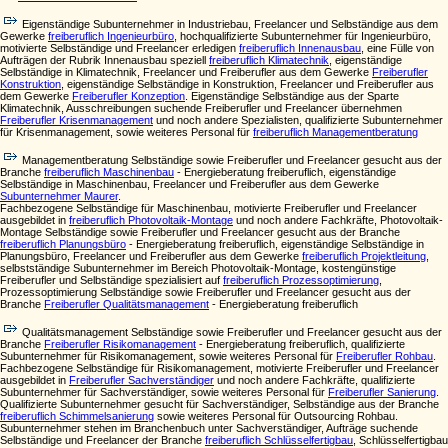
Eigenständige Subunternehmer in Industriebau, Freelancer und Selbständige aus dem
Gewerke
freiberuflich Ingenieurbüro
, hochqualifizierte Subunternehmer für Ingenieurbüro,
motivierte Selbständige und Freelancer erledigen
freiberuflich Innenausbau
, eine Fülle von
Aufträgen der Rubrik Innenausbau speziell
freiberuflich Klimatechnik
, eigenständige
Selbständige in Klimatechnik, Freelancer und Freiberufler aus dem Gewerke
Freiberufler
Konstruktion
, eigenständige Selbständige in Konstruktion, Freelancer und Freiberufler aus
dem Gewerke
Freiberufler Konzeption
. Eigenständige Selbständige aus der Sparte
Klimatechnik, Ausschreibungen suchende Freiberufler und Freelancer übernehmen
Freiberufler Krisenmanagement
und noch andere Spezialisten, qualifizierte Subunternehmer
für Krisenmanagement, sowie weiteres Personal für
freiberuflich Managementberatung
Managementberatung Selbständige sowie Freiberufler und Freelancer gesucht aus der
Branche
freiberuflich Maschinenbau
- Energieberatung freiberuflich, eigenständige
Selbständige in Maschinenbau, Freelancer und Freiberufler aus dem Gewerke
Subunternehmer Maurer
.
Fachbezogene Selbständige für Maschinenbau, motivierte Freiberufler und Freelancer
ausgebildet in
freiberuflich Photovoltaik-Montage
und noch andere Fachkräfte, Photovoltaik-
Montage Selbständige sowie Freiberufler und Freelancer gesucht aus der Branche
freiberuflich Planungsbüro
- Energieberatung freiberuflich, eigenständige Selbständige in
Planungsbüro, Freelancer und Freiberufler aus dem Gewerke
freiberuflich Projektleitung
,
selbstständige Subunternehmer im Bereich Photovoltaik-Montage, kostengünstige
Freiberufler und Selbständige spezialisiert auf
freiberuflich Prozessoptimierung
,
Prozessoptimierung Selbständige sowie Freiberufler und Freelancer gesucht aus der
Branche
Freiberufler Qualitätsmanagement
- Energieberatung freiberuflich
Qualitätsmanagement Selbständige sowie Freiberufler und Freelancer gesucht aus der
Branche
Freiberufler Risikomanagement
- Energieberatung freiberuflich, qualifizierte
Subunternehmer für Risikomanagement, sowie weiteres Personal für
Freiberufler Rohbau
.
Fachbezogene Selbständige für Risikomanagement, motivierte Freiberufler und Freelancer
ausgebildet in
Freiberufler Sachverständiger
und noch andere Fachkräfte, qualifizierte
Subunternehmer für Sachverständiger, sowie weiteres Personal für
Freiberufler Sanierung
.
Qualifizierte Subunternehmer gesucht für Sachverständiger, Selbständige aus der Branche
freiberuflich Schimmelsanierung
sowie weiteres Personal für Outsourcing Rohbau.
Subunternehmer stehen im Branchenbuch unter Sachverständiger, Aufträge suchende
Selbständige und Freelancer der Branche
freiberuflich Schlüsselfertigbau
, Schlüsselfertigbau