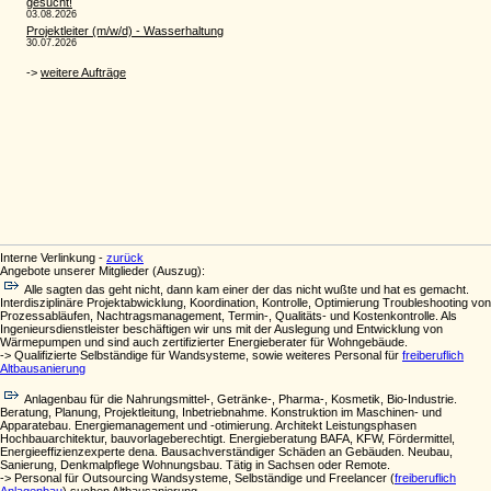
Interne Verlinkung -
zurück
Angebote unserer Mitglieder (Auszug):
Alle sagten das geht nicht, dann kam einer der das nicht wußte und hat es gemacht.
Interdisziplinäre Projektabwicklung, Koordination, Kontrolle, Optimierung Troubleshooting von
Prozessabläufen, Nachtragsmanagement, Termin-, Qualitäts- und Kostenkontrolle. Als
Ingenieursdienstleister beschäftigen wir uns mit der Auslegung und Entwicklung von
Wärmepumpen und sind auch zertifizierter Energieberater für Wohngebäude.
-> Qualifizierte Selbständige für Wandsysteme, sowie weiteres Personal für
freiberuflich
Altbausanierung
Anlagenbau für die Nahrungsmittel-, Getränke-, Pharma-, Kosmetik, Bio-Industrie.
Beratung, Planung, Projektleitung, Inbetriebnahme. Konstruktion im Maschinen- und
Apparatebau. Energiemanagement und -otimierung. Architekt Leistungsphasen
Hochbauarchitektur, bauvorlageberechtigt. Energieberatung BAFA, KFW, Fördermittel,
Energieeffizienzexperte dena. Bausachverständiger Schäden an Gebäuden. Neubau,
Sanierung, Denkmalpflege Wohnungsbau. Tätig in Sachsen oder Remote.
-> Personal für Outsourcing Wandsysteme, Selbständige und Freelancer (
freiberuflich