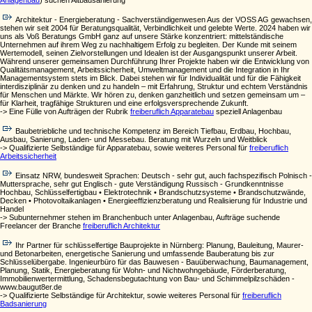
Anlagenbau
) suchen Altbausanierung
Architektur - Energieberatung - Sachverständigenwesen Aus der VOSS AG gewachsen,
stehen wir seit 2004 für Beratungsqualität, Verbindlichkeit und gelebte Werte. 2024 haben wir
uns als Voß Beratungs GmbH ganz auf unsere Stärke konzentriert: mittelständische
Unternehmen auf ihrem Weg zu nachhaltigem Erfolg zu begleiten. Der Kunde mit seinem
Wertemodell, seinen Zielvorstellungen und Idealen ist der Ausgangspunkt unserer Arbeit.
Während unserer gemeinsamen Durchführung Ihrer Projekte haben wir die Entwicklung von
Qualitätsmanagement, Arbeitssicherheit, Umweltmanagement und die Integration in Ihr
Managementsystem stets im Blick. Dabei stehen wir für Individualität und für die Fähigkeit
interdisziplinär zu denken und zu handeln – mit Erfahrung, Struktur und echtem Verständnis
für Menschen und Märkte. Wir hören zu, denken ganzheitlich und setzen gemeinsam um –
für Klarheit, tragfähige Strukturen und eine erfolgsversprechende Zukunft.
-> Eine Fülle von Aufträgen der Rubrik
freiberuflich Apparatebau
speziell Anlagenbau
Baubetriebliche und technische Kompetenz im Bereich Tiefbau, Erdbau, Hochbau,
Ausbau, Sanierung, Laden- und Messebau. Beratung mit Wurzeln und Weitblick
-> Qualifizierte Selbständige für Apparatebau, sowie weiteres Personal für
freiberuflich
Arbeitssicherheit
Einsatz NRW, bundesweit Sprachen: Deutsch - sehr gut, auch fachspezifisch Polnisch -
Muttersprache, sehr gut Englisch - gute Verständigung Russisch - Grundkenntnisse
Hochbau, Schlüsselfertigbau • Elektrotechnik • Brandschutzsysteme • Brandschutzwände,
Decken • Photovoltaikanlagen • Energieeffizienzberatung und Realisierung für Industrie und
Handel
-> Subunternehmer stehen im Branchenbuch unter Anlagenbau, Aufträge suchende
Freelancer der Branche
freiberuflich Architektur
Ihr Partner für schlüsselfertige Bauprojekte in Nürnberg: Planung, Bauleitung, Maurer-
und Betonarbeiten, energetische Sanierung und umfassende Bauberatung bis zur
Schlüsselübergabe. Ingenieurbüro für das Bauwesen - Bauüberwachung, Baumanagement,
Planung, Statik, Energieberatung für Wohn- und Nichtwohngebäude, Förderberatung,
Immobilienwertermittlung, Schadensbegutachtung von Bau- und Schimmelpilzschäden -
www.baugut8er.de
-> Qualifizierte Selbständige für Architektur, sowie weiteres Personal für
freiberuflich
Badsanierung