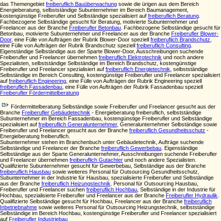
das Themengebiet
freiberuflich Bauüberwachung
sowie die ürigen aus dem Bereich
Energieberatung, selbstständige Subunternehmer im Bereich Baumanagement,
kostengünstige Freiberufler und Selbständige spezialisiert auf
freiberuflich Beratung
.
Fachbezogene Selbständige gesucht für Beratung, motivierte Subunternehmer und
Freelancer aus der Branche
Freiberufler Betonbau
. Fachbezogene Selbständige gesucht für
Betonbau, motivierte Subunternehmer und Freelancer aus der Branche
Freiberufler Blower-
Door
, eine Fülle von Aufträgen der Rubrik Blower-Door speziell
freiberuflich Brandschutz
,
eine Fülle von Aufträgen der Rubrik Brandschutz speziell
freiberuflich Consulting
.
Eigenständige Selbständige aus der Sparte Blower-Door, Ausschreibungen suchende
Freiberufler und Freelancer übernehmen
freiberuflich Elektrotechnik
und noch andere
Spezialisten, selbstständige Selbständige im Bereich Brandschutz, kostengünstige
Freiberufler und Freelancer spezialisiert auf
freiberuflich Energietechnik
, selbstständige
Selbständige im Bereich Consulting, kostengünstige Freiberufler und Freelancer spezialisiert
auf
freiberuflich Engineering
, eine Fülle von Aufträgen der Rubrik Engineering speziell
freiberuflich Fassadenbau
, eine Fülle von Aufträgen der Rubrik Fassadenbau speziell
Freiberufler Fördermittelberatung
Fördermittelberatung Selbständige sowie Freiberufler und Freelancer gesucht aus der
Branche
Freiberufler Gebäudetechnik
- Energieberatung freiberuflich, selbstständige
Subunternehmer im Bereich Fassadenbau, kostengünstige Freiberufler und Selbständige
spezialisiert auf
freiberuflich Generalunternehmer
, Generalunternehmer Selbständige sowie
Freiberufler und Freelancer gesucht aus der Branche
freiberuflich Gesundheitsschutz
-
Energieberatung freiberuflich.
Subunternehmer stehen im Branchenbuch unter Gebäudetechnik, Aufträge suchende
Selbständige und Freelancer der Branche
freiberuflich Gewerbebau
. Eigenständige
Selbständige aus der Sparte Generalunternehmer, Ausschreibungen suchende Freiberufler
und Freelancer übernehmen
freiberuflich Gutachter
und noch andere Spezialisten.
Qualifizierte Subunternehmer gesucht für Gewerbebau, Selbständige aus der Branche
freiberuflich Hausbau
sowie weiteres Personal für Outsourcing Gesundheitsschutz,
Subunternehmer in der Industrie für Hausbau, spezialisierte Freiberufler und Selbständige
aus der Branche
freiberuflich Heizungstechnik
. Personal für Outsourcing Hausbau,
Freiberufler und Freelancer suchen
freiberuflich Hochbau
, Selbständige in der Industrie für
Hochbau, spezialisierte Freiberufler und Freelancer aus der Branche
Freiberufler Hydraulik
.
Qualifizierte Selbständige gesucht für Hochbau, Freelancer aus der Branche
freiberuflich
Inbetriebnahme
sowie weiteres Personal für Outsourcing Heizungstechnik, selbstständige
Selbständige im Bereich Hochbau, kostengünstige Freiberufler und Freelancer spezialisiert
auf
Freiberufler Industriebau