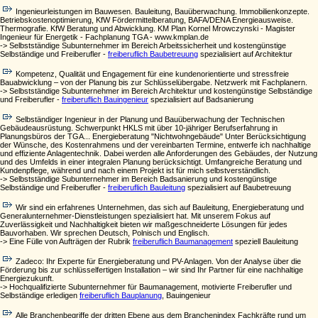
Ingenieurleistungen im Bauwesen. Bauleitung, Bauüberwachung. Immobilienkonzepte.
Betriebskostenoptimierung, KfW Fördermittelberatung, BAFA/DENA Energieausweise.
Thermografie. KfW Beratung und Abwicklung. KM Plan Kornel Mrowczynski - Magister
Ingenieur für Energetik - Fachplanung TGA - www.kmplan.de
-> Selbstständige Subunternehmer im Bereich Arbeitssicherheit und kostengünstige
Selbständige und Freiberufler -
freiberuflich Baubetreuung
spezialisiert auf Architektur
Kompetenz, Qualität und Engagement für eine kundenorientierte und stressfreie
Bauabwicklung – von der Planung bis zur Schlüsselübergabe. Netzwerk mit Fachplanern.
-> Selbstständige Subunternehmer im Bereich Architektur und kostengünstige Selbständige
und Freiberufler -
freiberuflich Bauingenieur
spezialisiert auf Badsanierung
Selbständiger Ingenieur in der Planung und Bauüberwachung der Technischen
Gebäudeausrüstung. Schwerpunkt HKLS mit über 10-jähriger Berufserfahrung in
Planungsbüros der TGA... Energieberatung "Nichtwohngebäude" Unter Berücksichtigung
der Wünsche, des Kostenrahmens und der vereinbarten Termine, entwerfe ich nachhaltige
und effiziente Anlagentechnik. Dabei werden alle Anforderungen des Gebäudes, der Nutzung
und des Umfelds in einer integralen Planung berücksichtigt. Umfangreiche Beratung und
Kundenpflege, während und nach einem Projekt ist für mich selbstverständlich.
-> Selbstständige Subunternehmer im Bereich Badsanierung und kostengünstige
Selbständige und Freiberufler -
freiberuflich Bauleitung
spezialisiert auf Baubetreuung
Wir sind ein erfahrenes Unternehmen, das sich auf Bauleitung, Energieberatung und
Generalunternehmer-Dienstleistungen spezialisiert hat. Mit unserem Fokus auf
Zuverlässigkeit und Nachhaltigkeit bieten wir maßgeschneiderte Lösungen für jedes
Bauvorhaben. Wir sprechen Deutsch, Polnisch und Englisch.
-> Eine Fülle von Aufträgen der Rubrik
freiberuflich Baumanagement
speziell Bauleitung
Zadeco: Ihr Experte für Energieberatung und PV-Anlagen. Von der Analyse über die
Förderung bis zur schlüsselfertigen Installation – wir sind Ihr Partner für eine nachhaltige
Energiezukunft.
-> Hochqualifizierte Subunternehmer für Baumanagement, motivierte Freiberufler und
Selbständige erledigen
freiberuflich Bauplanung
, Bauingenieur
Alle Branchenbegriffe der dritten Ebene aus dem Branchenindex Fachkräfte rund um