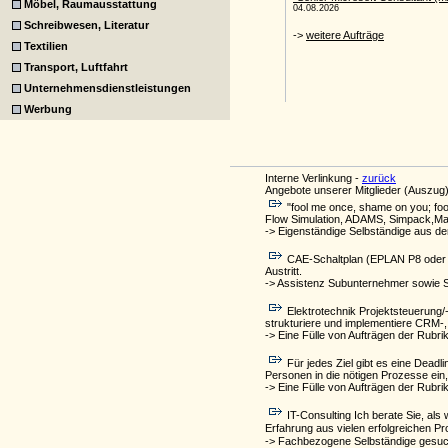
Möbel, Raumausstattung
Schreibwesen, Literatur
Textilien
Transport, Luftfahrt
Unternehmensdienstleistungen
Werbung
Interne Verlinkung -
zurück
Angebote unserer Mitglieder (Auszug)
"fool me once, shame on you; fo
Flow Simulation, ADAMS, Simpack,Ma
-> Eigenständige Selbständige aus d
CAE-Schaltplan (EPLAN P8 oder 5
Austritt.
-> Assistenz Subunternehmer sowie 
Elektrotechnik Projektsteuerung/
strukturiere und implementiere CRM-,
-> Eine Fülle von Aufträgen der Rubri
Für jedes Ziel gibt es eine Dead
Personen in die nötigen Prozesse ein
-> Eine Fülle von Aufträgen der Rubri
IT-Consulting Ich berate Sie, al
Erfahrung aus vielen erfolgreichen Pr
-> Fachbezogene Selbständige gesuc