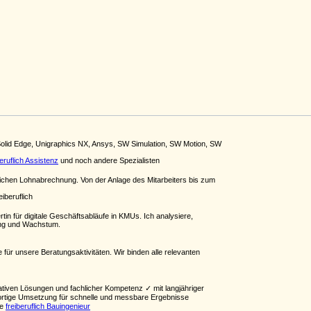
Solid Edge, Unigraphics NX, Ansys, SW Simulation, SW Motion, SW
beruflich Assistenz
und noch andere Spezialisten
ichen Lohnabrechnung. Von der Anlage des Mitarbeiters bis zum
eiberuflich
in für digitale Geschäftsabläufe in KMUs. Ich analysiere,
tung und Wachstum.
für unsere Beratungsaktivitäten. Wir binden alle relevanten
ativen Lösungen und fachlicher Kompetenz ✓ mit langjähriger
sofortige Umsetzung für schnelle und messbare Ergebnisse
he
freiberuflich Bauingenieur