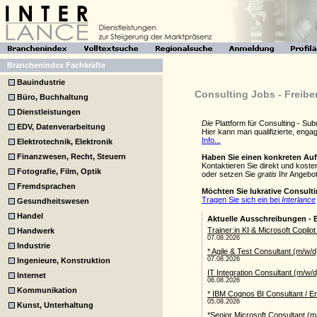
Branchenindex Fachkräfte
Bauindustrie
Consulting Jobs - Freibe
Büro, Buchhaltung
Dienstleistungen
Die
Plattform für Consulting - S
EDV, Datenverarbeitung
Hier kann man qualifizierte, eng
Info...
Elektrotechnik, Elektronik
Finanzwesen, Recht, Steuern
Haben Sie einen konkreten Au
Kontaktieren Sie direkt und kost
Fotografie, Film, Optik
oder setzen Sie
gratis
Ihr Angebot
Fremdsprachen
Möchten Sie lukrative Consult
Tragen Sie sich ein bei
Interlance
Gesundheitswesen
Handel
Handwerk
Industrie
Ingenieure, Konstruktion
Internet
Kommunikation
Kunst, Unterhaltung