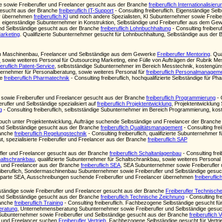
 sowie Freiberufler und Freelancer gesucht aus der Branche
freiberuflich Internationalisieru
 gesucht aus der Branche
freiberuflich IT-Support
- Consulting freiberuflich. Eigenständige S
er übernehmen
freiberuflich KI
und noch andere Spezialisten, KI Subunternehmer sowie Freibe
ch, eigenständige Subunternehmer in Konstruktion, Selbständige und Freiberufler aus dem G
nd Selbständige gesucht aus der Branche
freiberuflich Lohnbuchhaltung
- Consulting freiber
Marketing
. Qualifizierte Subunternehmer gesucht für Lohnbuchhaltung, Selbständige aus der
in Maschinenbau, Freelancer und Selbständige aus dem Gewerke
Freiberufler Mentoring
. Qu
k
sowie weiteres Personal für Outsourcing Marketing, eine Fülle von Aufträgen der Rubrik Me
beruflich Patent-Service
, selbstständige Subunternehmer im Bereich Messtechnik, kostengünsti
unternehmer für Personalberatung, sowie weiteres Personal für
freiberuflich Personalmanagem
he
freiberuflich Pharmatechnik
- Consulting freiberuflich, hochqualifizierte Selbständige für Ph
 sowie Freiberufler und Freelancer gesucht aus der Branche
freiberuflich Programmierung
- 
ufler und Selbständige spezialisiert auf
freiberuflich Projektentwicklung
, Projektentwicklung
g
- Consulting freiberuflich, selbstständige Subunternehmer im Bereich Programmierung, koste
ch unter Projektentwicklung, Aufträge suchende Selbständige und Freelancer der Branch
nd Selbständige gesucht aus der Branche
freiberuflich Qualitätsmanagement
- Consulting fr
ranche
freiberuflich Regelungstechnik
- Consulting freiberuflich, qualifizierte Subunternehmer
out, spezialisierte Freiberufler und Freelancer aus der Branche
freiberuflich SAP
fler und Freelancer gesucht aus der Branche
freiberuflich Schaltanlagenbau
- Consulting frei
chaltschrankbau
, qualifizierte Subunternehmer für Schaltschrankbau, sowie weiteres Personal
r und Freelancer aus der Branche
freiberuflich SEA
, SEA Subunternehmer sowie Freiberufler
eiberuflich, Sondermaschinenbau Subunternehmer sowie Freiberufler und Selbständige gesu
 Sparte SEA, Ausschreibungen suchende Freiberufler und Freelancer übernehmen
freiberufl
tändige sowie Freiberufler und Freelancer gesucht aus der Branche
Freiberufler Technisch
nd Selbständige gesucht aus der Branche
freiberuflich Technische Zeichnung
- Consulting fr
ranche
freiberuflich Training
- Consulting freiberuflich. Fachbezogene Selbständige gesucht fü
eratung
, Unternehmensberatung Subunternehmer sowie Freiberufler und Selbständige gesu
e Subunternehmer sowie Freiberufler und Selbständige gesucht aus der Branche
freiberuflich
e und Freelancer suchen
Freiberufler Vertrieb
. Fachbezogene Selbständige gesucht für Vertr