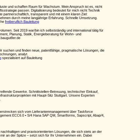
erluste und schaffen Raum für Wachstum. Mein Anspruch ist es, nicht
strategie passen. Digitalisierung bedeutet für mich nicht Technik
e partnerschaftlich, transparent und mit einem klaren Ziel:
ernehmen durch meine langjährige Erfahrung. Schnelle Umsetzung.
nche
freiberuflich Bauleitung
men. Seit 2019 war/bin ich selbstständig und international tätig für
ent, Planung, Statik, Energieberatung für Wohn- und
.baugut8er.de
ir suchen und finden neue, patentfähige, pragmatische Lösungen, die
echnungen, analyt.
g
spezialisiert auf Bauleitung
reifende Gewerke. Schnittstellen-Betreuung, technischer Einkauf,
rastrukturprojekten mit Haupt-Sitz Stuttgart. Unsere Experten
.
e erstrecken sich vom Lieferantenmanagement über Taskforce
nagement ECC6.0 • S/4 Hana SAP QM, Smartforms, Sapscript, Abap/4,
nachhaltigen und praxisorientierten Lösungen, die sich stets an der
r an der Spitze – setzt sich für Ihr Unternehmen ein. Dabei