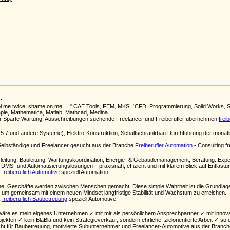
:
ol me twice, shame on me. ..." CAE Tools, FEM, MKS, `CFD, Programmierung, Solid Works, 
ple, Mathematica, Matlab, Mathcad, Medina
er Sparte Wartung, Ausschreibungen suchende Freelancer und Freiberufler übernehmen
frei
.7 und andere Systeme), Elektro-Konstruktion, Schaltschrankbau Durchführung der monatl
Selbständige und Freelancer gesucht aus der Branche
Freiberufler Automation
- Consulting fr
-leitung, Bauleitung, Wartungskoordination, Energie- & Gebäudemanagement, Beratung. Expert
 DMS- und Automatisierungslösungen – praxisnah, effizient und mit klarem Blick auf Entlas
k
freiberuflich Automotive
speziell Automation
line. Geschäfte werden zwischen Menschen gemacht. Diese simple Wahrheit ist die Grundlage 
, um gemeinsam mit einem neuen Mindset langfristige Stabilität und Wachstum zu erreichen.
k
freiberuflich Baubetreuung
speziell Automotive
s wäre es mein eigenes Unternehmen ✓ mit mir als persönlichem Ansprechpartner ✓ mit innov
ojekten ✓ kein BlaBla und kein Strategieverkauf, sondern ehrliche, zielorientierte Arbeit ✓ 
ht für Baubetreuung, motivierte Subunternehmer und Freelancer-Automotive aus der Branc