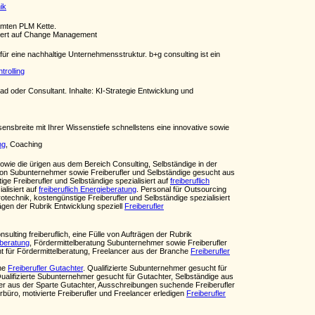
ik
amten PLM Kette.
siert auf Change Management
ür eine nachhaltige Unternehmensstruktur. b+g consulting ist ein
trolling
d oder Consultant. Inhalte: KI-Strategie Entwicklung und
sensbreite mit Ihrer Wissenstiefe schnellstens eine innovative sowie
ng
, Coaching
owie die ürigen aus dem Bereich Consulting, Selbständige in der
tion Subunternehmer sowie Freiberufler und Selbständige gesucht aus
ge Freiberufler und Selbständige spezialisiert auf
freiberuflich
alisiert auf
freiberuflich Energieberatung
. Personal für Outsourcing
otechnik, kostengünstige Freiberufler und Selbständige spezialisiert
rägen der Rubrik Entwicklung speziell
Freiberufler
nsulting freiberuflich, eine Fülle von Aufträgen der Rubrik
lberatung
, Fördermittelberatung Subunternehmer sowie Freiberufler
cht für Fördermittelberatung, Freelancer aus der Branche
Freiberufler
che
Freiberufler Gutachter
. Qualifizierte Subunternehmer gesucht für
alifizierte Subunternehmer gesucht für Gutachter, Selbständige aus
 aus der Sparte Gutachter, Ausschreibungen suchende Freiberufler
rbüro, motivierte Freiberufler und Freelancer erledigen
Freiberufler