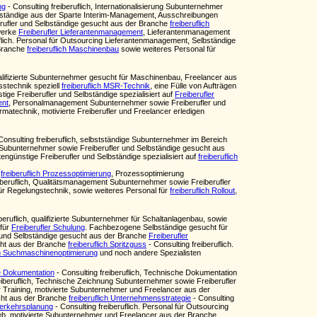
ng
- Consulting freiberuflich, Internationalisierung Subunternehmer
elbständige aus der Sparte Interim-Management, Ausschreibungen
rufler und Selbständige gesucht aus der Branche
freiberuflich
ewerke
Freiberufler Lieferantenmanagement
, Lieferantenmanagement
uflich. Personal für Outsourcing Lieferantenmanagement, Selbständige
 Branche
freiberuflich Maschinenbau
sowie weiteres Personal für
alifizierte Subunternehmer gesucht für Maschinenbau, Freelancer aus
sstechnik speziell
freiberuflich MSR-Technik
, eine Fülle von Aufträgen
ge Freiberufler und Selbständige spezialisiert auf
Freiberufler
ent
, Personalmanagement Subunternehmer sowie Freiberufler und
armatechnik, motivierte Freiberufler und Freelancer erledigen
Consulting freiberuflich, selbstständige Subunternehmer im Bereich
 Subunternehmer sowie Freiberufler und Selbständige gesucht aus
ngünstige Freiberufler und Selbständige spezialisiert auf
freiberuflich
e
freiberuflich Prozessoptimierung
, Prozessoptimierung
eiberuflich, Qualitätsmanagement Subunternehmer sowie Freiberufler
 für Regelungstechnik, sowie weiteres Personal für
freiberuflich Rollout
,
beruflich, qualifizierte Subunternehmer für Schaltanlagenbau, sowie
 für
Freiberufler Schulung
. Fachbezogene Selbständige gesucht für
 und Selbständige gesucht aus der Branche
Freiberufler
cht aus der Branche
freiberuflich Spritzguss
- Consulting freiberuflich.
ich Suchmaschinenoptimierung
und noch andere Spezialisten
e Dokumentation
- Consulting freiberuflich, Technische Dokumentation
eiberuflich, Technische Zeichnung Subunternehmer sowie Freiberufler
r Training, motivierte Subunternehmer und Freelancer aus der
cht aus der Branche
freiberuflich Unternehmensstrategie
- Consulting
 Verkehrsplanung
- Consulting freiberuflich. Personal für Outsourcing
ieb, motivierte Subunternehmer und Freelancer aus der Branche