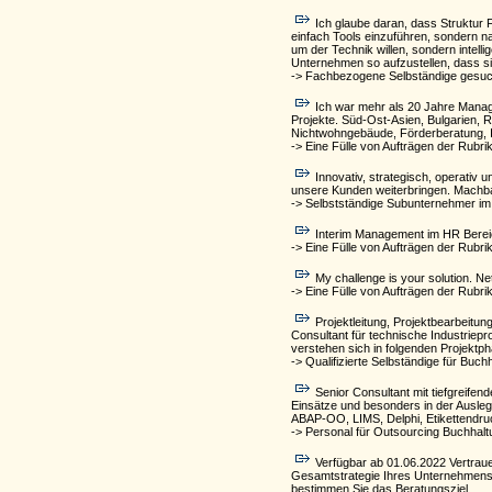
Ich glaube daran, dass Struktur 
einfach Tools einzuführen, sondern n
um der Technik willen, sondern intelli
Unternehmen so aufzustellen, dass si
-> Fachbezogene Selbständige gesuch
Ich war mehr als 20 Jahre Manage
Projekte. Süd-Ost-Asien, Bulgarien,
Nichtwohngebäude, Förderberatung, 
-> Eine Fülle von Aufträgen der Rubri
Innovativ, strategisch, operativ
unsere Kunden weiterbringen. Machbar
-> Selbstständige Subunternehmer im
Interim Management im HR Bereich
-> Eine Fülle von Aufträgen der Rubri
My challenge is your solution. 
-> Eine Fülle von Aufträgen der Rubri
Projektleitung, Projektbearbeitu
Consultant für technische Industriep
verstehen sich in folgenden Projektp
-> Qualifizierte Selbständige für Buc
Senior Consultant mit tiefgreif
Einsätze und besonders in der Ausle
ABAP-OO, LIMS, Delphi, Etikettendr
-> Personal für Outsourcing Buchhaltu
Verfügbar ab 01.06.2022 Vertraue
Gesamtstrategie Ihres Unternehmens o
bestimmen Sie das Beratungsziel.