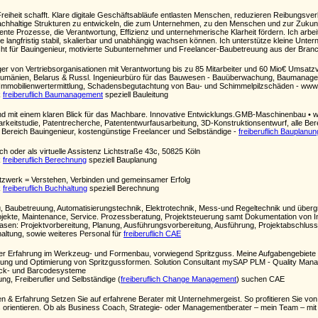
Freiheit schafft. Klare digitale Geschäftsabläufe entlasten Menschen, reduzieren Reibungsv
achhaltige Strukturen zu entwickeln, die zum Unternehmen, zu den Menschen und zur Zukunfts
gente Prozesse, die Verantwortung, Effizienz und unternehmerische Klarheit fördern. Ich arbeit
e langfristig stabil, skalierbar und unabhängig wachsen können. Ich unterstütze kleine Unt
t für Bauingenieur, motivierte Subunternehmer und Freelancer-Baubetreuung aus der Bra
r von Vertriebsorganisationen mit Verantwortung bis zu 85 Mitarbeiter und 60 Mio€ Umsatzvolu
 Rumänien, Belarus & Russl. Ingenieurbüro für das Bauwesen - Bauüberwachung, Baumanagem
Immobilienwertermittlung, Schadensbegutachtung von Bau- und Schimmelpilzschäden - www
k
freiberuflich Baumanagement
speziell Bauleitung
 und mit einem klaren Blick für das Machbare. Innovative Entwicklungs.GMB-Maschinenbau • w
keitstudie, Patentrecherche, Patententwurfausarbeitung, 3D-Konstruktionsentwurf, alle Ber
 Bereich Bauingenieur, kostengünstige Freelancer und Selbständige -
freiberuflich Bauplanun
 oder als virtuelle Assistenz Lichtstraße 43c, 50825 Köln
k
freiberuflich Berechnung
speziell Bauplanung
Netzwerk = Verstehen, Verbinden und gemeinsamer Erfolg
k
freiberuflich Buchhaltung
speziell Berechnung
ng, Baubetreuung, Automatisierungstechnik, Elektrotechnik, Mess-und Regeltechnik und überg
rojekte, Maintenance, Service. Prozessberatung, Projektsteuerung samt Dokumentation von Inf
hasen: Projektvorbereitung, Planung, Ausführungsvorbereitung, Ausführung, Projektabschluss
hhaltung, sowie weiteres Personal für
freiberuflich CAE
ender Erfahrung im Werkzeug- und Formenbau, vorwiegend Spritzguss. Meine Aufgabengebiet
gung und Optimierung von Spritzgussformen. Solution Consultant mySAP PLM - Quality Ma
uck- und Barcodesysteme
ng, Freiberufler und Selbständige (
freiberuflich Change Management
) suchen CAE
n & Erfahrung Setzen Sie auf erfahrene Berater mit Unternehmergeist. So profitieren Sie von 
rientieren. Ob als Business Coach, Strategie- oder Managementberater – mein Team – mit mi