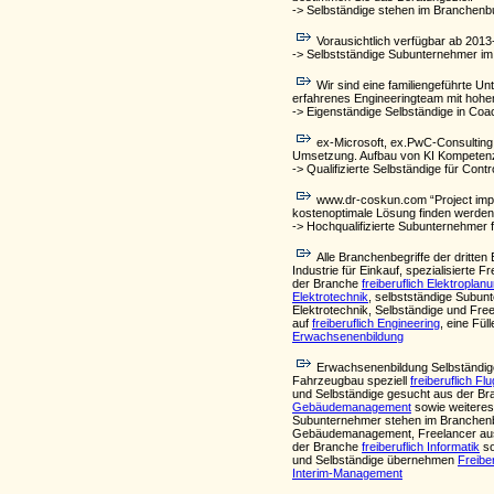
-> Selbständige stehen im Branchenb
Vorausichtlich verfügbar ab 2013
-> Selbstständige Subunternehmer im
Wir sind eine familiengeführte U
erfahrenes Engineeringteam mit hohem
-> Eigenständige Selbständige in C
ex-Microsoft, ex.PwC-Consulting,
Umsetzung. Aufbau von KI Kompeten
-> Qualifizierte Selbständige für Cont
www.dr-coskun.com “Project imposs
kostenoptimale Lösung finden werden.
-> Hochqualifizierte Subunternehmer fü
Alle Branchenbegriffe der drit
Industrie für Einkauf, spezialisierte 
der Branche
freiberuflich Elektroplan
Elektrotechnik
, selbstständige Subunt
Elektrotechnik, Selbständige und Fr
auf
freiberuflich Engineering
, eine Fül
Erwachsenenbildung
Erwachsenenbildung Selbständige
Fahrzeugbau speziell
freiberuflich F
und Selbständige gesucht aus der B
Gebäudemanagement
sowie weiteres
Subunternehmer stehen im Branchenbu
Gebäudemanagement, Freelancer au
der Branche
freiberuflich Informatik
so
und Selbständige übernehmen
Freibe
Interim-Management