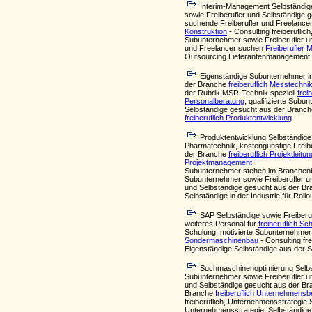
Interim-Management Selbständige
sowie Freiberufler und Selbständige
suchende Freiberufler und Freelanc
Konstruktion
- Consulting freiberufli
Subunternehmer sowie Freiberufler u
und Freelancer suchen
Freiberufler 
Outsourcing Lieferantenmanagement
Eigenständige Subunternehmer 
der Branche
freiberuflich Messtechni
der Rubrik MSR-Technik speziell
frei
Personalberatung
, qualifizierte Sub
Selbständige gesucht aus der Branc
freiberuflich Produktentwicklung
Produktentwicklung Selbständige
Pharmatechnik, kostengünstige Freiber
der Branche
freiberuflich Projektleitun
Projektmanagement
.
Subunternehmer stehen im Branchenbu
Subunternehmer sowie Freiberufler u
und Selbständige gesucht aus der B
Selbständige in der Industrie für Roll
SAP Selbständige sowie Freiberu
weiteres Personal für
freiberuflich S
Schulung, motivierte Subunternehme
Sondermaschinenbau
- Consulting fr
Eigenständige Selbständige aus der
Suchmaschinenoptimierung Selbs
Subunternehmer sowie Freiberufler u
und Selbständige gesucht aus der B
Branche
freiberuflich Unternehmensb
freiberuflich, Unternehmensstrategi
Unternehmensstrategie, Selbständig