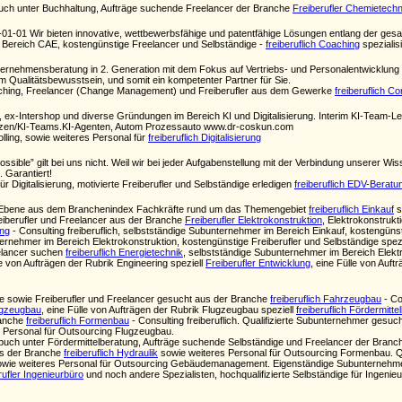
uch unter Buchhaltung, Aufträge suchende Freelancer der Branche
Freiberufler Chemietechn
-01-01 Wir bieten innovative, wettbewerbsfähige und patentfähige Lösungen entlang der ges
 Bereich CAE, kostengünstige Freelancer und Selbständige -
freiberuflich Coaching
speziali
nternehmensberatung in 2. Generation mit dem Fokus auf Vertriebs- und Personalentwicklung f
 Qualitätsbewusstsein, und somit ein kompetenter Partner für Sie.
oaching, Freelancer (Change Management) und Freiberufler aus dem Gewerke
freiberuflich Con
 ex-Intershop und diverse Gründungen im Bereich KI und Digitalisierung. Interim KI-Team-Lea
zen/KI-Teams.KI-Agenten, Autom Prozessauto www.dr-coskun.com
rolling, sowie weiteres Personal für
freiberuflich Digitalisierung
ible” gilt bei uns nicht. Weil wir bei jeder Aufgabenstellung mit der Verbindung unserer Wis
 Garantiert!
r Digitalisierung, motivierte Freiberufler und Selbständige erledigen
freiberuflich EDV-Beratu
ten Ebene aus dem Branchenindex Fachkräfte rund um das Themengebiet
freiberuflich Einkauf
s
Freiberufler und Freelancer aus der Branche
Freiberufler Elektrokonstruktion
, Elektrokonstruk
ung
- Consulting freiberuflich, selbstständige Subunternehmer im Bereich Einkauf, kostengünsti
ernehmer im Bereich Elektrokonstruktion, kostengünstige Freiberufler und Selbständige spezi
eelancer suchen
freiberuflich Energietechnik
, selbstständige Subunternehmer im Bereich Elektr
le von Aufträgen der Rubrik Engineering speziell
Freiberufler Entwicklung
, eine Fülle von Auft
 sowie Freiberufler und Freelancer gesucht aus der Branche
freiberuflich Fahrzeugbau
- Co
lugzeugbau
, eine Fülle von Aufträgen der Rubrik Flugzeugbau speziell
freiberuflich Fördermitte
ranche
freiberuflich Formenbau
- Consulting freiberuflich. Qualifizierte Subunternehmer gesu
 Personal für Outsourcing Flugzeugbau.
ch unter Fördermittelberatung, Aufträge suchende Selbständige und Freelancer der Bran
s der Branche
freiberuflich Hydraulik
sowie weiteres Personal für Outsourcing Formenbau. Qu
wie weiteres Personal für Outsourcing Gebäudemanagement. Eigenständige Subunternehmer
rufler Ingenieurbüro
und noch andere Spezialisten, hochqualifizierte Selbständige für Ingenieu