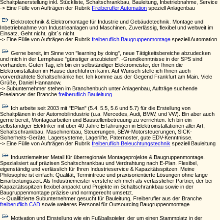
Schaltplanerstellung inkl. Stückliste, Schaltschrankbau, Bauleitung, Inbetriebnahme, Service
-> Eine Fülle von Aufträgen der Rubrik
Freiberufler Automation
speziell Anlagenbau
Elektrotechnik & Elektromontage für Industrie und Gebäudetechnik. Montage und
Inbetriebnahme von Industrieanlagen und Maschinen. Zuverlässig, flexibel und weltweit im
Einsatz. Geht nicht, gibt`s nicht.
-> Eine Fülle von Aufträgen der Rubrik
freiberuflich Baugruppenmontage
speziell Automation
Gerne bereit, im Sinne von "learning by doing", neue Tätigkeitsbereiche abzudecken
und mich in der Lernphase "günstiger anzubieten". -Grundkenntnisse in der SPS sind
vorhanden. Guten Tag, ich bin ein selbständiger Elektromeister, der Ihnen die
Elektroinstallation im Hause durchführen kann. Auf Wunsch stelle ich Ihnen auch
vorverdrahtete Schaltschränke her. Ich komme aus der Gegend Frankfurt am Main. Viele
Grüße, Daniel Hannanow.
-> Subunternehmer stehen im Branchenbuch unter Anlagenbau, Aufträge suchende
Freelancer der Branche
freiberuflich Bauleitung
Ich arbeite seit 2003 mit "EPlan" (5.4, 5.5, 5.6 und 5.7) für die Erstellung von
Schaltplänen in der Automobilindustrie (u.a. Mercedes, Audi, BMW, und VW). Bin aber auch
gerne bereit, Montagearbeiten und Baustellenbetreuung zu verrichten. Ich bin ein
selbständiger Elektriker mit über 40 Jahre Erfahrungen in Elektroinstallationen aller Art,
Schaltschrankbau, Maschinenbau, Steuerungen, SEW-Motorsteuerungen, SICK-
Sicherheits-Geräte, Lagersysteme, Lagerlifte, Paternoster, gute EDV-Kenntnisse.
-> Eine Fülle von Aufträgen der Rubrik
freiberuflich Beleuchtungstechnik
speziell Bauleitung
Industriemeister Metall für überregionale Montageprojekte & Baugruppenmontage.
Spezialisiert auf präzisen Schaltschrankbau und Verdrahtung nach E-Plan. Flexibel,
eigenständig und verlässlich für Ihren Industrieservice & Kapazitätsspitzen. Meine
Philosophie ist einfach: Qualität, Termintreue und praxisorientierte Lösungen ohne lange
Einarbeitungszeit. Als Industriemeister verstehe ich mich als verlässlicher Partner, der bei
Kapazitätsspitzen flexibel anpackt und Projekte im Schaltschrankbau sowie in der
Baugruppenmontage präzise und normgerecht umsetzt.
-> Qualifizierte Subunternehmer gesucht für Bauleitung, Freiberufler aus der Branche
freiberuflich CAD
sowie weiteres Personal für Outsourcing Baugruppenmontage
Motivation und Einstellung wie ein Fußballspieler, der um einen Stammplatz in der