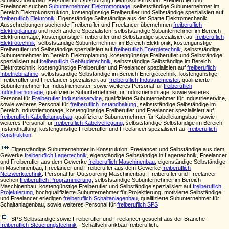
Schaltschrankbau. Personal für Outsourcing Elektrokonstruktion, Freiberufler und
Freelancer suchen
Subunternehmer Elektromontage
, selbstständige Subunternehmer im
Bereich Elektrokonstruktion, kostengünstige Freiberufler und Selbständige spezialisiert auf
freiberuflich Elektronik
. Eigenständige Selbständige aus der Sparte Elektromechanik,
Ausschreibungen suchende Freiberufler und Freelancer übernehmen
freiberuflich
Elektroplanung
und noch andere Spezialisten, selbstständige Subunternehmer im Bereich
Elektromontage, kostengünstige Freiberufler und Selbständige spezialisiert auf
freiberuflich
Elektrotechnik
, selbstständige Subunternehmer im Bereich Elektronik, kostengünstige
Freiberufler und Selbständige spezialisiert auf
freiberuflich Energietechnik
, selbstständige
Subunternehmer im Bereich Elektroplanung, kostengünstige Freiberufler und Selbständige
spezialisiert auf
freiberuflich Gebäudetechnik
, selbstständige Selbständige im Bereich
Elektrotechnik, kostengünstige Freiberufler und Freelancer spezialisiert auf
freiberuflich
Inbetriebnahme
, selbstständige Selbständige im Bereich Energietechnik, kostengünstige
Freiberufler und Freelancer spezialisiert auf
freiberuflich Industriemeister
, qualifizierte
Subunternehmer für Industriemeister, sowie weiteres Personal für
freiberuflich
Industriemontage
, qualifizierte Subunternehmer für Industriemontage, sowie weiteres
Personal für
Freiberufler Industrieservice
, qualifizierte Subunternehmer für Industrieservice,
sowie weiteres Personal für
freiberuflich Instandhaltung
, selbstständige Selbständige im
Bereich Industriemontage, kostengünstige Freiberufler und Freelancer spezialisiert auf
freiberuflich Kabelleitungsbau
, qualifizierte Subunternehmer für Kabelleitungsbau, sowie
weiteres Personal für
freiberuflich Kabelverlegung
, selbstständige Selbständige im Bereich
Instandhaltung, kostengünstige Freiberufler und Freelancer spezialisiert auf
freiberuflich
Konstruktion
Eigenständige Subunternehmer in Konstruktion, Freelancer und Selbständige aus dem
Gewerke
freiberuflich Lagertechnik
, eigenständige Selbständige in Lagertechnik, Freelancer
und Freiberufler aus dem Gewerke
freiberuflich Maschinenbau
, eigenständige Selbständige
in Maschinenbau, Freelancer und Freiberufler aus dem Gewerke
freiberuflich
Netzwerktechnik
. Personal für Outsourcing Maschinenbau, Freiberufler und Freelancer
suchen
freiberuflich Programmierung
, selbstständige Subunternehmer im Bereich
Maschinenbau, kostengünstige Freiberufler und Selbständige spezialisiert auf
freiberuflich
Projektierung
, hochqualifizierte Subunternehmer für Projektierung, motivierte Selbständige
und Freelancer erledigen
freiberuflich Schaltanlagenbau
, qualifizierte Subunternehmer für
Schaltanlagenbau, sowie weiteres Personal für
freiberuflich SPS
SPS Selbständige sowie Freiberufler und Freelancer gesucht aus der Branche
freiberuflich Steuerungstechnik
- Schaltschrankbau freiberuflich.