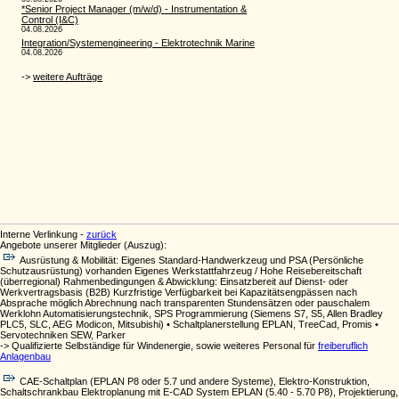
Interne Verlinkung -
zurück
Angebote unserer Mitglieder (Auszug):
Ausrüstung & Mobilität: Eigenes Standard-Handwerkzeug und PSA (Persönliche
Schutzausrüstung) vorhanden Eigenes Werkstattfahrzeug / Hohe Reisebereitschaft
(überregional) Rahmenbedingungen & Abwicklung: Einsatzbereit auf Dienst- oder
Werkvertragsbasis (B2B) Kurzfristige Verfügbarkeit bei Kapazitätsengpässen nach
Absprache möglich Abrechnung nach transparenten Stundensätzen oder pauschalem
Werklohn Automatisierungstechnik, SPS Programmierung (Siemens S7, S5, Allen Bradley
PLC5, SLC, AEG Modicon, Mitsubishi) • Schaltplanerstellung EPLAN, TreeCad, Promis •
Servotechniken SEW, Parker
-> Qualifizierte Selbständige für Windenergie, sowie weiteres Personal für
freiberuflich
Anlagenbau
CAE-Schaltplan (EPLAN P8 oder 5.7 und andere Systeme), Elektro-Konstruktion,
Schaltschrankbau Elektroplanung mit E-CAD System EPLAN (5.40 - 5.70 P8), Projektierung,