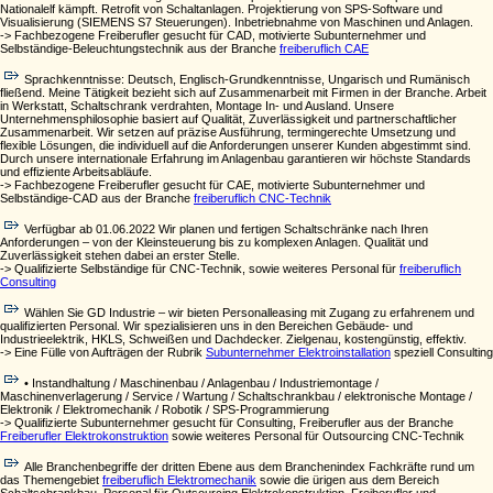
Nationalelf kämpft. Retrofit von Schaltanlagen. Projektierung von SPS-Software und
Visualisierung (SIEMENS S7 Steuerungen). Inbetriebnahme von Maschinen und Anlagen.
-> Fachbezogene Freiberufler gesucht für CAD, motivierte Subunternehmer und
Selbständige-Beleuchtungstechnik aus der Branche
freiberuflich CAE
Sprachkenntnisse: Deutsch, Englisch-Grundkenntnisse, Ungarisch und Rumänisch
fließend. Meine Tätigkeit bezieht sich auf Zusammenarbeit mit Firmen in der Branche. Arbeit
in Werkstatt, Schaltschrank verdrahten, Montage In- und Ausland. Unsere
Unternehmensphilosophie basiert auf Qualität, Zuverlässigkeit und partnerschaftlicher
Zusammenarbeit. Wir setzen auf präzise Ausführung, termingerechte Umsetzung und
flexible Lösungen, die individuell auf die Anforderungen unserer Kunden abgestimmt sind.
Durch unsere internationale Erfahrung im Anlagenbau garantieren wir höchste Standards
und effiziente Arbeitsabläufe.
-> Fachbezogene Freiberufler gesucht für CAE, motivierte Subunternehmer und
Selbständige-CAD aus der Branche
freiberuflich CNC-Technik
Verfügbar ab 01.06.2022 Wir planen und fertigen Schaltschränke nach Ihren
Anforderungen – von der Kleinsteuerung bis zu komplexen Anlagen. Qualität und
Zuverlässigkeit stehen dabei an erster Stelle.
-> Qualifizierte Selbständige für CNC-Technik, sowie weiteres Personal für
freiberuflich
Consulting
Wählen Sie GD Industrie – wir bieten Personalleasing mit Zugang zu erfahrenem und
qualifizierten Personal. Wir spezialisieren uns in den Bereichen Gebäude- und
Industrieelektrik, HKLS, Schweißen und Dachdecker. Zielgenau, kostengünstig, effektiv.
-> Eine Fülle von Aufträgen der Rubrik
Subunternehmer Elektroinstallation
speziell Consulting
• Instandhaltung / Maschinenbau / Anlagenbau / Industriemontage /
Maschinenverlagerung / Service / Wartung / Schaltschrankbau / elektronische Montage /
Elektronik / Elektromechanik / Robotik / SPS-Programmierung
-> Qualifizierte Subunternehmer gesucht für Consulting, Freiberufler aus der Branche
Freiberufler Elektrokonstruktion
sowie weiteres Personal für Outsourcing CNC-Technik
Alle Branchenbegriffe der dritten Ebene aus dem Branchenindex Fachkräfte rund um
das Themengebiet
freiberuflich Elektromechanik
sowie die ürigen aus dem Bereich