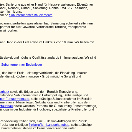
gste): Sanierung aus einer Hand für Hausverwaltungen, Eigentümer
ngsbau, Neubau, Umbau, Sanierung, Rohbau, WDVS-Fassaden,
stermin mit uns.
ranche
Subunternehmer Bauelemente
erungsarbeiten spezialisiert hat. Sanierung scheitert selten am
artner für alle Gewerke, verbindliche Termine, transparente
 wir vorher.
 Hand in der Eifel sowie im Umkreis von 100 km. Wir helfen mit
ässigkeit und höchste Qualitätsstandards im Innenausbau. Wir sind
e
Subunternehmer Bodenleger
n, das beste Preis-Leistungsverhältnis, die Einhaltung unserer
undendienst, Küchenmontage • Größtmögliche Sorgfalt und
lschutz
sowie die ürigen aus dem Bereich Renovierung,
enständige Subunternehmer in Entrümpelung, Selbständige und
mer Fenstermontage
, selbstständige Subunternehmer im Bereich
rnehmer in Fliesenleger, Selbständige und Freiberufler aus dem
h Hausbau
sowie weiteres Personal für Outsourcing Fenstermontage,
tändige in der Industrie für Hochbau, spezialisierte Freiberufler und
Renovierung freiberuflich, eine Fülle von Aufträgen der Rubrik
 Freelancer erledigen
freiberuflich Landschaftsbau
, selbstständige
Subunternehmer stehen im Branchenverzeichnis unter