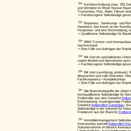
Kurzbeschreibung (max. 255 Zeich
und Vermieter im Rhein-Neckar-Raum
Trockenbau, Putz, Maler, Fliesen sind
-> Fachbezogene Selbständige gesuch
Reparatur-, Sanierungs- und Ren
Handwerk, fast immer an der Koordina
Festpreise- und eine Rückmeldung, be
-> Qualifizierte Selbständige für Bau
WMS Trocken- und Innenausbau bi
Sachverstand
-> Eine Fülle von Aufträgen der Rubri
Wir sind ein spezialisiertes Unt
zudem flexibel und übernehmen auch k
-> Fachbezogene Selbständige gesuch
Wir sind zuverlässig, preiswert, 
Absprachen und volle Diskretion. Üb
Fachkompetenz • Komplettumbau
-> Eine Fülle von Aufträgen der Rubri
Alle Branchenbegriffe der drit
hochqualifizierte Selbständige für De
Freiberufler aus dem Gewerke
freibe
Entrümpelung, kostengünstige Freiberu
Gewerke
freiberuflich Gartenbau
. Qu
Selbständige in der Industrie für Hau
Freelancer aus der Branche
Freiberu
Immobilienmanagement Selbständ
Innenausbau speziell
freiberuflich K
Subunternehmer im Bereich Innenausba
Landschaftsbau, Ausschreibungen su