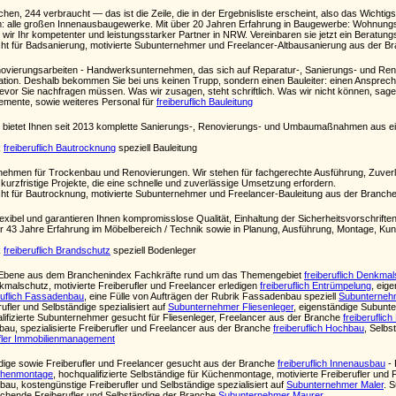
en, 244 verbraucht — das ist die Zeile, die in der Ergebnisliste erscheint, also das Wichti
: alle großen Innenausbaugewerke. Mit über 20 Jahren Erfahrung in Baugewerbe: Wohnu
 wir Ihr kompetenter und leistungsstarker Partner in NRW. Vereinbaren sie jetzt ein Beratung
t für Badsanierung, motivierte Subunternehmer und Freelancer-Altbausanierung aus der B
ovierungsarbeiten - Handwerksunternehmen, das sich auf Reparatur-, Sanierungs- und Renovi
tion. Deshalb bekommen Sie bei uns keinen Trupp, sondern einen Bauleiter: einen Ansprechp
vor Sie nachfragen müssen. Was wir zusagen, steht schriftlich. Was wir nicht können, sagen
elemente, sowie weiteres Personal für
freiberuflich Bauleitung
etet Ihnen seit 2013 komplette Sanierungs-, Renovierungs- und Umbaumaßnahmen aus einer
k
freiberuflich Bautrocknung
speziell Bauleitung
ernehmen für Trockenbau und Renovierungen. Wir stehen für fachgerechte Ausführung, Zuverl
urzfristige Projekte, die eine schnelle und zuverlässige Umsetzung erfordern.
t für Bautrocknung, motivierte Subunternehmer und Freelancer-Bauleitung aus der Branch
flexibel und garantieren Ihnen kompromisslose Qualität, Einhaltung der Sicherheitsvorschrifte
er 43 Jahre Erfahrung im Möbelbereich / Technik sowie in Planung, Ausführung, Montage, K
k
freiberuflich Brandschutz
speziell Bodenleger
ten Ebene aus dem Branchenindex Fachkräfte rund um das Themengebiet
freiberuflich Denkma
nkmalschutz, motivierte Freiberufler und Freelancer erledigen
freiberuflich Entrümpelung
, eig
ruflich Fassadenbau
, eine Fülle von Aufträgen der Rubrik Fassadenbau speziell
Subunterneh
fler und Selbständige spezialisiert auf
Subunternehmer Fliesenleger
, eigenständige Subunte
alifizierte Subunternehmer gesucht für Fliesenleger, Freelancer aus der Branche
freiberuflic
sbau, spezialisierte Freiberufler und Freelancer aus der Branche
freiberuflich Hochbau
, Selbs
fler Immobilienmanagement
ige sowie Freiberufler und Freelancer gesucht aus der Branche
freiberuflich Innenausbau
- 
üchenmontage
, hochqualifizierte Selbständige für Küchenmontage, motivierte Freiberufler und
u, kostengünstige Freiberufler und Selbständige spezialisiert auf
Subunternehmer Maler
. 
chende Freiberufler und Selbständige der Branche
Subunternehmer Maurer
.