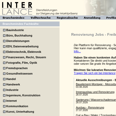
Branchenindex Fachkräfte
Bauindustrie
Renovierung Jobs - Frei
Büro, Buchhaltung
Dienstleistungen
Die
Plattform für Renovierung - 
EDV, Datenverarbeitung
Hier kann man qualifizierte, eng
Info...
Elektrotechnik, Elektronik
Finanzwesen, Recht, Steuern
Haben Sie einen konkreten Au
Kontaktieren Sie direkt und kost
Fotografie, Film, Optik
oder setzen Sie
gratis
Ihr Angebot
Fremdsprachen
Möchten Sie lukrative Renovie
Tragen Sie sich ein bei
Interlance
Gesundheitswesen
Handel
Handwerk
Industrie
Ingenieure, Konstruktion
Internet
Kommunikation
Kunst, Unterhaltung