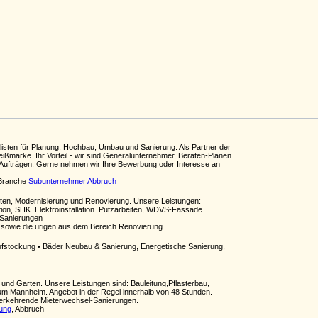
isten für Planung, Hochbau, Umbau und Sanierung. Als Partner der
leißmarke. Ihr Vorteil - wir sind Generalunternehmer, Beraten-Planen
n Aufträgen. Gerne nehmen wir Ihre Bewerbung oder Interesse an
 Branche
Subunternehmer Abbruch
iten, Modernisierung und Renovierung. Unsere Leistungen:
ion, SHK. Elektroinstallation. Putzarbeiten, WDVS-Fassade.
 Sanierungen
sowie die ürigen aus dem Bereich Renovierung
fstockung • Bäder Neubau & Sanierung, Energetische Sanierung,
 und Garten. Unsere Leistungen sind: Bauleitung,Pflasterbau,
um Mannheim. Angebot in der Regel innerhalb von 48 Stunden.
erkehrende Mieterwechsel-Sanierungen.
rung
, Abbruch