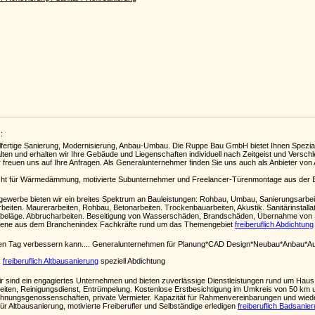
:
lfertige Sanierung, Modernisierung, Anbau-Umbau. Die Ruppe Bau GmbH bietet Ihnen Spezial
alten und erhalten wir Ihre Gebäude und Liegenschaften individuell nach Zeitgeist und Versch
 freuen uns auf Ihre Anfragen. Als Generalunternehmer finden Sie uns auch als Anbieter vo
cht für Wärmedämmung, motivierte Subunternehmer und Freelancer-Türenmontage aus der
ugewerbe bieten wir ein breites Spektrum an Bauleistungen: Rohbau, Umbau, Sanierungsarbe
eiten. Maurerarbeiten, Rohbau, Betonarbeiten. Trockenbauarbeiten, Akustik. Sanitärinstallat
denbeläge. Abbrucharbeiten. Beseitigung von Wasserschäden, Brandschäden, Übernahme von
n Ebene aus dem Branchenindex Fachkräfte rund um das Themengebiet
freiberuflich Abdichtung
jeden Tag verbessern kann.... Generalunternehmen für Planung*CAD Design*Neubau*Anbau*Au
k
freiberuflich Altbausanierung
speziell Abdichtung
ir sind ein engagiertes Unternehmen und bieten zuverlässige Dienstleistungen rund um Haus
eiten, Reinigungsdienst, Entrümpelung. Kostenlose Erstbesichtigung im Umkreis von 50 km 
nungsgenossenschaften, private Vermieter. Kapazität für Rahmenvereinbarungen und wied
ür Altbausanierung, motivierte Freiberufler und Selbständige erledigen
freiberuflich Badsanie