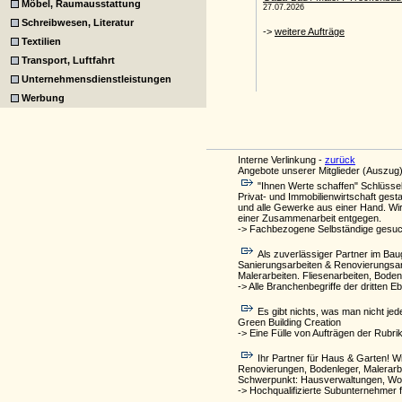
Möbel, Raumausstattung
Schreibwesen, Literatur
Textilien
Transport, Luftfahrt
Unternehmensdienstleistungen
Werbung
Interne Verlinkung -
zurück
Angebote unserer Mitglieder (Auszug)
"Ihnen Werte schaffen" Schlüsse
Privat- und Immobilienwirtschaft gest
und alle Gewerke aus einer Hand. Wir
einer Zusammenarbeit entgegen.
-> Fachbezogene Selbständige gesu
Als zuverlässiger Partner im Ba
Sanierungsarbeiten & Renovierungsarb
Malerarbeiten. Fliesenarbeiten, Bo
-> Alle Branchenbegriffe der dritte
Es gibt nichts, was man nicht 
Green Building Creation
-> Eine Fülle von Aufträgen der Rubri
Ihr Partner für Haus & Garten! W
Renovierungen, Bodenleger, Malerarb
Schwerpunkt: Hausverwaltungen, Woh
-> Hochqualifizierte Subunternehmer f