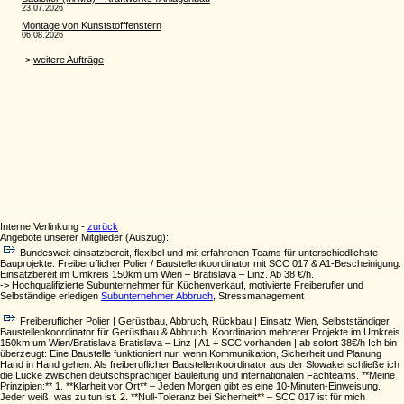
Interne Verlinkung -
zurück
Angebote unserer Mitglieder (Auszug):
Bundesweit einsatzbereit, flexibel und mit erfahrenen Teams für unterschiedlichste
Bauprojekte. Freiberuflicher Polier / Baustellenkoordinator mit SCC 017 & A1-Bescheinigung.
Einsatzbereit im Umkreis 150km um Wien – Bratislava – Linz. Ab 38 €/h.
-> Hochqualifizierte Subunternehmer für Küchenverkauf, motivierte Freiberufler und
Selbständige erledigen
Subunternehmer Abbruch
, Stressmanagement
Freiberuflicher Polier | Gerüstbau, Abbruch, Rückbau | Einsatz Wien, Selbstständiger
Baustellenkoordinator für Gerüstbau & Abbruch. Koordination mehrerer Projekte im Umkreis
150km um Wien/Bratislava Bratislava – Linz | A1 + SCC vorhanden | ab sofort 38€/h Ich bin
überzeugt: Eine Baustelle funktioniert nur, wenn Kommunikation, Sicherheit und Planung
Hand in Hand gehen. Als freiberuflicher Baustellenkoordinator aus der Slowakei schließe ich
die Lücke zwischen deutschsprachiger Bauleitung und internationalen Fachteams. **Meine
Prinzipien:** 1. **Klarheit vor Ort** – Jeden Morgen gibt es eine 10-Minuten-Einweisung.
Jeder weiß, was zu tun ist. 2. **Null-Toleranz bei Sicherheit** – SCC 017 ist für mich