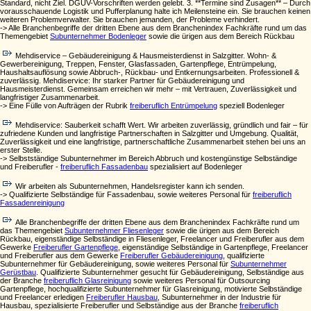
Standard, nicht Ziel. DGUV-Vorschriften werden gelebt. 3. **Termine sind Zusagen** – Durch
vorausschauende Logistik und Pufferplanung halte ich Meilensteine ein. Sie brauchen keinen
weiteren Problemverwalter. Sie brauchen jemanden, der Probleme verhindert.
-> Alle Branchenbegriffe der dritten Ebene aus dem Branchenindex Fachkräfte rund um das
Themengebiet
Subunternehmer Bodenleger
sowie die ürigen aus dem Bereich Rückbau
Mehdiservice – Gebäudereinigung & Hausmeisterdienst in Salzgitter. Wohn- &
Gewerbereinigung, Treppen, Fenster, Glasfassaden, Gartenpflege, Entrümpelung,
Haushaltsauflösung sowie Abbruch-, Rückbau- und Entkernungsarbeiten. Professionell &
zuverlässig. Mehdiservice: Ihr starker Partner für Gebäudereinigung und
Hausmeisterdienst. Gemeinsam erreichen wir mehr – mit Vertrauen, Zuverlässigkeit und
langfristiger Zusammenarbeit.
-> Eine Fülle von Aufträgen der Rubrik
freiberuflich Entrümpelung
speziell Bodenleger
Mehdiservice: Sauberkeit schafft Wert. Wir arbeiten zuverlässig, gründlich und fair – für
zufriedene Kunden und langfristige Partnerschaften in Salzgitter und Umgebung. Qualität,
Zuverlässigkeit und eine langfristige, partnerschaftliche Zusammenarbeit stehen bei uns an
erster Stelle.
-> Selbstständige Subunternehmer im Bereich Abbruch und kostengünstige Selbständige
und Freiberufler -
freiberuflich Fassadenbau
spezialisiert auf Bodenleger
Wir arbeiten als Subunternehmen, Handelsregister kann ich senden.
-> Qualifizierte Selbständige für Fassadenbau, sowie weiteres Personal für
freiberuflich
Fassadenreinigung
Alle Branchenbegriffe der dritten Ebene aus dem Branchenindex Fachkräfte rund um
das Themengebiet
Subunternehmer Fliesenleger
sowie die ürigen aus dem Bereich
Rückbau, eigenständige Selbständige in Fliesenleger, Freelancer und Freiberufler aus dem
Gewerke
Freiberufler Gartenpflege
, eigenständige Selbständige in Gartenpflege, Freelancer
und Freiberufler aus dem Gewerke
Freiberufler Gebäudereinigung
, qualifizierte
Subunternehmer für Gebäudereinigung, sowie weiteres Personal für
Subunternehmer
Gerüstbau
. Qualifizierte Subunternehmer gesucht für Gebäudereinigung, Selbständige aus
der Branche
freiberuflich Glasreinigung
sowie weiteres Personal für Outsourcing
Gartenpflege, hochqualifizierte Subunternehmer für Glasreinigung, motivierte Selbständige
und Freelancer erledigen
Freiberufler Hausbau
, Subunternehmer in der Industrie für
Hausbau, spezialisierte Freiberufler und Selbständige aus der Branche
freiberuflich