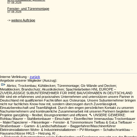
Interne Verlinkung -
zurück
Angebote unserer Mitglieder (Auszug):
Abriss; Trockenbau; Kühldecken; Türenmontage; Gk-Wände und Decken;
Metalldecken; Brandschutz; Akustikdecken; Spachtelarbeiten HNL EUROPE –
ZUVERLÄSSIGE SUBUNTERNEHMER FÜR IHRE BAUVORHABEN IN DEUTSCHLAND
Wir sind ein erfahrenes und praxisnahes Unternehmen und unterstützen unsere Partner in
Deutschland mit qualifizierten Fachkräften aus Osteuropa. Unsere Subunternehmer bringen
nicht nur fachliches Know-how mit, sondern überzeugen durch Zuverlässigkeit,
Einsatzbereitschaft und Teamfähigkeit. Durch den engen persönlichen Kontakt zu unseren
Nachunternehmern und kontinuierliche Zusammenarbeit mit unseren Partnern begleiten wir
Projekte ganzjährig – flexibel, lösungsorientiert und effizient. 🔨 UNSERE GEWERKE:
Rohbau Maurer – Stahlbetonbauer – Einschaler – Eisenflechter Innenausbau Trockenbauer
– Maler/Tapezierer – Fliesenleger – Fenster- & Türenmonteure Tiefbau & GaLa Tiefbauer –
Straßenbauer – Garten- & Landschaftsbauer – Baggerfahrer/Maschinenführer
Elektroinstallationen Wohn- & Industrieinstallationen – PV-Montagen – Schaltschrankbau –
Hausanschlüsse HKLS – Heizung, Kl ...