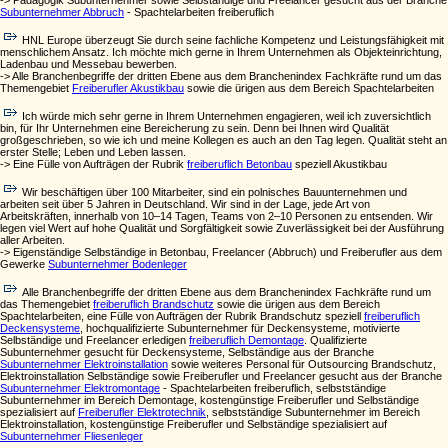
-> Pädagogik Subunternehmer sowie Selbständige und Freelancer gesucht aus der Branche
Subunternehmer Abbruch
- Spachtelarbeiten freiberuflich
HNL Europe überzeugt Sie durch seine fachliche Kompetenz und Leistungsfähigkeit mit
menschlichem Ansatz. Ich möchte mich gerne in Ihrem Unternehmen als Objekteinrichtung,
Ladenbau und Messebau bewerben.
-> Alle Branchenbegriffe der dritten Ebene aus dem Branchenindex Fachkräfte rund um das
Themengebiet
Freiberufler Akustikbau
sowie die ürigen aus dem Bereich Spachtelarbeiten
Ich würde mich sehr gerne in Ihrem Unternehmen engagieren, weil ich zuversichtlich
bin, für Ihr Unternehmen eine Bereicherung zu sein. Denn bei Ihnen wird Qualität
großgeschrieben, so wie ich und meine Kollegen es auch an den Tag legen. Qualität steht an
erster Stelle; Leben und Leben lassen.
-> Eine Fülle von Aufträgen der Rubrik
freiberuflich Betonbau
speziell Akustikbau
Wir beschäftigen über 100 Mitarbeiter, sind ein polnisches Bauunternehmen und
arbeiten seit über 5 Jahren in Deutschland. Wir sind in der Lage, jede Art von
Arbeitskräften, innerhalb von 10–14 Tagen, Teams von 2–10 Personen zu entsenden. Wir
legen viel Wert auf hohe Qualität und Sorgfältigkeit sowie Zuverlässigkeit bei der Ausführung
aller Arbeiten.
-> Eigenständige Selbständige in Betonbau, Freelancer (Abbruch) und Freiberufler aus dem
Gewerke
Subunternehmer Bodenleger
Alle Branchenbegriffe der dritten Ebene aus dem Branchenindex Fachkräfte rund um
das Themengebiet
freiberuflich Brandschutz
sowie die ürigen aus dem Bereich
Spachtelarbeiten, eine Fülle von Aufträgen der Rubrik Brandschutz speziell
freiberuflich
Deckensysteme
, hochqualifizierte Subunternehmer für Deckensysteme, motivierte
Selbständige und Freelancer erledigen
freiberuflich Demontage
. Qualifizierte
Subunternehmer gesucht für Deckensysteme, Selbständige aus der Branche
Subunternehmer Elektroinstallation
sowie weiteres Personal für Outsourcing Brandschutz,
Elektroinstallation Selbständige sowie Freiberufler und Freelancer gesucht aus der Branche
Subunternehmer Elektromontage
- Spachtelarbeiten freiberuflich, selbstständige
Subunternehmer im Bereich Demontage, kostengünstige Freiberufler und Selbständige
spezialisiert auf
Freiberufler Elektrotechnik
, selbstständige Subunternehmer im Bereich
Elektroinstallation, kostengünstige Freiberufler und Selbständige spezialisiert auf
Subunternehmer Fliesenleger