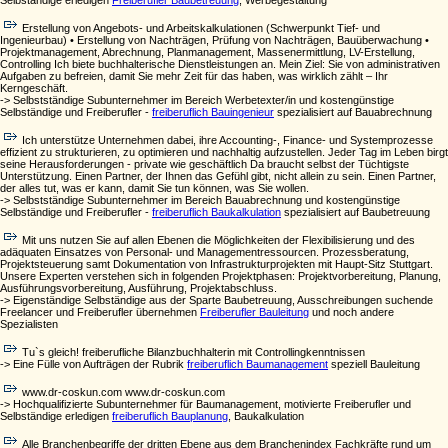
Selbständige erledigen
Freiberufler Baubetreuung
, Werbegestaltung
Erstellung von Angebots- und Arbeitskalkulationen (Schwerpunkt Tief- und
Ingenieurbau) • Erstellung von Nachträgen, Prüfung von Nachträgen, Bauüberwachung •
Projektmanagement, Abrechnung, Planmanagement, Massenermittlung, LV-Erstellung,
Controlling Ich biete buchhalterische Dienstleistungen an. Mein Ziel: Sie von administrativen
Aufgaben zu befreien, damit Sie mehr Zeit für das haben, was wirklich zählt – Ihr
Kerngeschäft.
-> Selbstständige Subunternehmer im Bereich Werbetexter/in und kostengünstige
Selbständige und Freiberufler -
freiberuflich Bauingenieur
spezialisiert auf Bauabrechnung
Ich unterstütze Unternehmen dabei, ihre Accounting-, Finance- und Systemprozesse
effizient zu strukturieren, zu optimieren und nachhaltig aufzustellen. Jeder Tag im Leben birgt
seine Herausforderungen - private wie geschäftlich Da braucht selbst der Tüchtigste
Unterstützung. Einen Partner, der Ihnen das Gefühl gibt, nicht allein zu sein. Einen Partner,
der alles tut, was er kann, damit Sie tun können, was Sie wollen.
-> Selbstständige Subunternehmer im Bereich Bauabrechnung und kostengünstige
Selbständige und Freiberufler -
freiberuflich Baukalkulation
spezialisiert auf Baubetreuung
Mit uns nutzen Sie auf allen Ebenen die Möglichkeiten der Flexibilisierung und des
adäquaten Einsatzes von Personal- und Managementressourcen. Prozessberatung,
Projektsteuerung samt Dokumentation von Infrastrukturprojekten mit Haupt-Sitz Stuttgart.
Unsere Experten verstehen sich in folgenden Projektphasen: Projektvorbereitung, Planung,
Ausführungsvorbereitung, Ausführung, Projektabschluss.
-> Eigenständige Selbständige aus der Sparte Baubetreuung, Ausschreibungen suchende
Freelancer und Freiberufler übernehmen
Freiberufler Bauleitung
und noch andere
Spezialisten
Tu`s gleich! freiberufliche Bilanzbuchhalterin mit Controllingkenntnissen
-> Eine Fülle von Aufträgen der Rubrik
freiberuflich Baumanagement
speziell Bauleitung
www.dr-coskun.com www.dr-coskun.com
-> Hochqualifizierte Subunternehmer für Baumanagement, motivierte Freiberufler und
Selbständige erledigen
freiberuflich Bauplanung
, Baukalkulation
Alle Branchenbegriffe der dritten Ebene aus dem Branchenindex Fachkräfte rund um