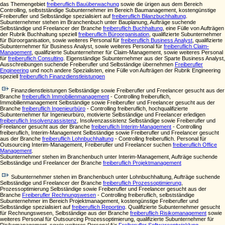
das Themengebiet
freiberuflich Bauüberwachung
sowie die ürigen aus dem Bereich
Controlling, selbstständige Subunternehmer im Bereich Baumanagement, kostengünstige
Freiberufler und Selbständige spezialisiert auf
freiberuflich Bilanzbuchhaltung
.
Subunternehmer stehen im Branchenbuch unter Bauplanung, Aufträge suchende
Selbständige und Freelancer der Branche
freiberuflich Buchhaltung
, eine Fülle von Aufträgen
der Rubrik Buchhaltung speziell
freiberuflich Büroorganisation
, qualifizierte Subunternehmer
für Büroorganisation, sowie weiteres Personal für
freiberuflich Business Analyst
, qualifizierte
Subunternehmer für Business Analyst, sowie weiteres Personal für
freiberuflich Claim-
Management
, qualifizierte Subunternehmer für Claim-Management, sowie weiteres Personal
für
freiberuflich Consulting
. Eigenständige Subunternehmer aus der Sparte Business Analyst,
Ausschreibungen suchende Freiberufler und Selbständige übernehmen
Freiberufler
Engineering
und noch andere Spezialisten, eine Fülle von Aufträgen der Rubrik Engineering
speziell
freiberuflich Finanzdienstleistungen
Finanzdienstleistungen Selbständige sowie Freiberufler und Freelancer gesucht aus der
Branche
freiberuflich Immobilienmanagement
- Controlling freiberuflich,
Immobilienmanagement Selbständige sowie Freiberufler und Freelancer gesucht aus der
Branche
freiberuflich Ingenieurbüro
- Controlling freiberuflich, hochqualifizierte
Subunternehmer für Ingenieurbüro, motivierte Selbständige und Freelancer erledigen
freiberuflich Insolvenzassistenz
, Insolvenzassistenz Selbständige sowie Freiberufler und
Freelancer gesucht aus der Branche
freiberuflich Interim-Management
- Controlling
freiberuflich, Interim-Management Selbständige sowie Freiberufler und Freelancer gesucht
aus der Branche
freiberuflich Lohnbuchhaltung
- Controlling freiberuflich. Personal für
Outsourcing Interim-Management, Freiberufler und Freelancer suchen
freiberuflich Office
Management
.
Subunternehmer stehen im Branchenbuch unter Interim-Management, Aufträge suchende
Selbständige und Freelancer der Branche
freiberuflich Projektmanagement
Subunternehmer stehen im Branchenbuch unter Lohnbuchhaltung, Aufträge suchende
Selbständige und Freelancer der Branche
freiberuflich Prozessoptimierung
,
Prozessoptimierung Selbständige sowie Freiberufler und Freelancer gesucht aus der
Branche
Freiberufler Rechnungswesen
- Controlling freiberuflich, selbstständige
Subunternehmer im Bereich Projektmanagement, kostengünstige Freiberufler und
Selbständige spezialisiert auf
freiberuflich Reporting
. Qualifizierte Subunternehmer gesucht
für Rechnungswesen, Selbständige aus der Branche
freiberuflich Risikomanagement
sowie
weiteres Personal für Outsourcing Prozessoptimierung, qualifizierte Subunternehmer für