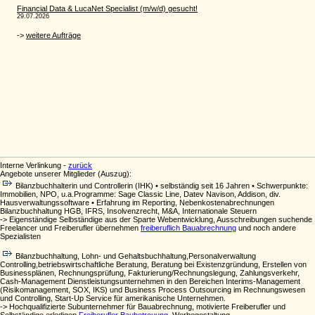
Interne Verlinkung -
zurück
Angebote unserer Mitglieder (Auszug):
Bilanzbuchhalterin und Controllerin (IHK) • selbständig seit 16 Jahren • Schwerpunkte:
Immobilien, NPO, u.a.Programme: Sage Classic Line, Datev Navison, Addison, div.
Hausverwaltungssoftware • Erfahrung im Reporting, Nebenkostenabrechnungen
Bilanzbuchhaltung HGB, IFRS, Insolvenzrecht, M&A, Internationale Steuern
-> Eigenständige Selbständige aus der Sparte Webentwicklung, Ausschreibungen suchende
Freelancer und Freiberufler übernehmen
freiberuflich Bauabrechnung
und noch andere
Spezialisten
Bilanzbuchhaltung, Lohn- und Gehaltsbuchhaltung,Personalverwaltung
Controlling,betriebswirtschaftliche Beratung, Beratung bei Existenzgründung, Erstellen von
Businessplänen, Rechnungsprüfung, Fakturierung/Rechnungslegung, Zahlungsverkehr,
Cash-Management Dienstleistungsunternehmen in den Bereichen Interims-Management
(Risikomanagement, SOX, IKS) und Business Process Outsourcing im Rechnungswesen
und Controlling, Start-Up Service für amerikanische Unternehmen.
-> Hochqualifizierte Subunternehmer für Bauabrechnung, motivierte Freiberufler und