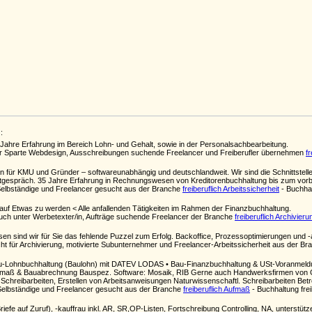
:
Jahre Erfahrung im Bereich Lohn- und Gehalt, sowie in der Personalsachbearbeitung.
er Sparte Webdesign, Ausschreibungen suchende Freelancer und Freiberufler übernehmen
f
hn für KMU und Gründer – softwareunabhängig und deutschlandweit. Wir sind die Schnittste
stgespräch. 35 Jahre Erfahrung in Rechnungswesen von Kreditorenbuchhaltung bis zum vor
Selbständige und Freelancer gesucht aus der Branche
freiberuflich Arbeitssicherheit
- Buchhal
 auf Etwas zu werden < Alle anfallenden Tätigkeiten im Rahmen der Finanzbuchhaltung.
uch unter Werbetexter/in, Aufträge suchende Freelancer der Branche
freiberuflich Archivieru
en sind wir für Sie das fehlende Puzzel zum Erfolg. Backoffice, Prozessoptimierungen und 
t für Archivierung, motivierte Subunternehmer und Freelancer-Arbeitssicherheit aus der B
u-Lohnbuchhaltung (Baulohn) mit DATEV LODAS • Bau-Finanzbuchhaltung & USt-Voranmeldung
 Aufmaß & Bauabrechnung Bauspez. Software: Mosaik, RIB Gerne auch Handwerksfirmen von
 Schreibarbeiten, Erstellen von Arbeitsanweisungen Naturwissenschaftl. Schreibarbeiten B
Selbständige und Freelancer gesucht aus der Branche
freiberuflich Aufmaß
- Buchhaltung frei
riefe auf Zuruf), -kauffrau inkl. AR, SR,OP-Listen, Fortschreibung Controlling, NA, unterstüt