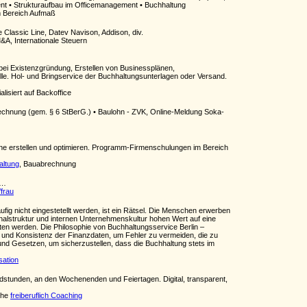
t • Strukturaufbau im Officemanagement • Buchhaltung
m Bereich Aufmaß
 Classic Line, Datev Navison, Addison, div.
A, Internationale Steuern
 bei Existenzgründung, Erstellen von Businessplänen,
. Hol- und Bringservice der Buchhaltungsunterlagen oder Versand.
alisiert auf Backoffice
rechnung (gem. § 6 StBerG.) • Baulohn - ZVK, Online-Meldung Soka-
läne erstellen und optimieren. Programm-Firmenschulungen im Bereich
altung
, Bauabrechnung
 …
frau
g nicht eingestetellt werden, ist ein Rätsel. Die Menschen erwerben
alstruktur und internen Unternehmenskultur hohen Wert auf eine
ten werden. Die Philosophie von Buchhaltungsservice Berlin –
it und Konsistenz der Finanzdaten, um Fehler zu vermeiden, die zu
n und Gesetzen, um sicherzustellen, dass die Buchhaltung stets im
sation
endstunden, an den Wochenenden und Feiertagen. Digital, transparent,
che
freiberuflich Coaching