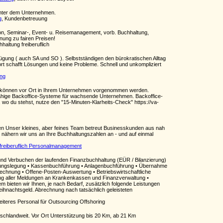
hinter dem Unternehmen.
g
, Kundenbetreuung
n, Seminar-, Event- u. Reisemanagement, vorb. Buchhaltung,
nung zu fairen Preisen!
haltung freiberuflich
rfügung ( auch SA und SO ). Selbstständigen den bürokratischen Alltag
port schafft Lösungen und keine Probleme. Schnell und unkompliziert
ing
ten können vor Ort in Ihrem Unternehmen vorgenommen werden.
gfähige Backoffice-Systeme für wachsende Unternehmen. Backoffice-
t, wo du stehst, nutze den "15-Minuten-Klarheits-Check" https://va-
len Unser kleines, aber feines Team betreut Businesskunden aus nah
r nähern wir uns an Ihre Buchhaltungszahlen an - und auf einmal
freiberuflich Personalmanagement
 und Verbuchen der laufenden Finanzbuchhaltung (EÜR / Bilanzierung)
nungslegung • Kassenbuchführung • Anlagenbuchführung • Übernahme
chnung • Offene-Posten-Auswertung • Betriebswirtschaftliche
ng aller Meldungen an Krankenkassen und Finanzverwaltung •
bieten wir Ihnen, je nach Bedarf, zusätzlich folgende Leistungen
eihnachtsgeld. Abrechnung nach tatsächlich geleisteten
iteres Personal für Outsourcing Offshoring
schlandweit. Vor Ort Unterstützung bis 20 Km, ab 21 Km