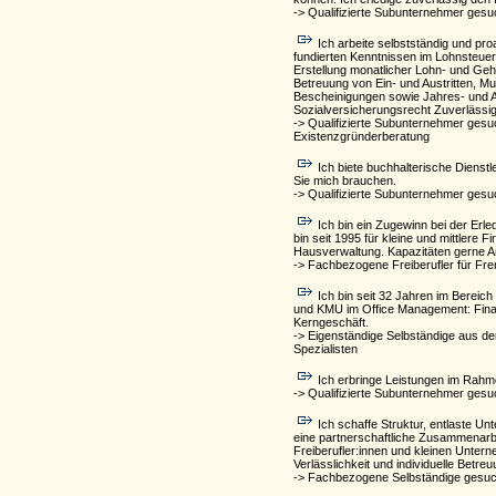
-> Qualifizierte Subunternehmer gesu
Ich arbeite selbstständig und pr
fundierten Kenntnissen im Lohnsteuer
Erstellung monatlicher Lohn- und G
Betreuung von Ein- und Austritten, Mu
Bescheinigungen sowie Jahres- und A
Sozialversicherungsrecht Zuverlässige
-> Qualifizierte Subunternehmer gesu
Existenzgründerberatung
Ich biete buchhalterische Dienstl
Sie mich brauchen.
-> Qualifizierte Subunternehmer ges
Ich bin ein Zugewinn bei der Erl
bin seit 1995 für kleine und mittler
Hausverwaltung. Kapazitäten gerne A
-> Fachbezogene Freiberufler für Fre
Ich bin seit 32 Jahren im Bereich
und KMU im Office Management: Fina
Kerngeschäft.
-> Eigenständige Selbständige aus 
Spezialisten
Ich erbringe Leistungen im Rahme
-> Qualifizierte Subunternehmer ges
Ich schaffe Struktur, entlaste Un
eine partnerschaftliche Zusammenarbei
Freiberufler:innen und kleinen Untern
Verlässlichkeit und individuelle Betreu
-> Fachbezogene Selbständige gesuc