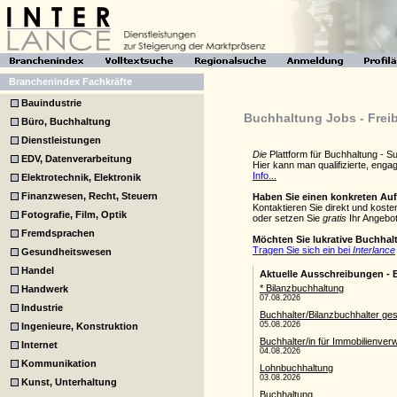
Branchenindex Fachkräfte
Bauindustrie
Buchhaltung Jobs - Freib
Büro, Buchhaltung
Dienstleistungen
Die
Plattform für Buchhaltung - 
EDV, Datenverarbeitung
Hier kann man qualifizierte, eng
Info...
Elektrotechnik, Elektronik
Finanzwesen, Recht, Steuern
Haben Sie einen konkreten Au
Kontaktieren Sie direkt und kost
Fotografie, Film, Optik
oder setzen Sie
gratis
Ihr Angebot
Fremdsprachen
Möchten Sie lukrative Buchha
Tragen Sie sich ein bei
Interlance
Gesundheitswesen
Handel
Handwerk
Industrie
Ingenieure, Konstruktion
Internet
Kommunikation
Kunst, Unterhaltung