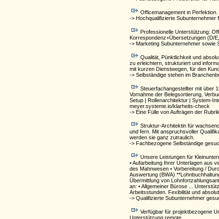
Officemanagement in Perfektion. 
-> Hochqualifizierte Subunternehmer f
Professionelle Unterstützung: O
Korrespondenz+Übersetzungen (D/E,E/D
-> Marketing Subunternehmer sowie 
Qualität, Pünktlichkeit und absol
zu erleichtern, strukturiert und info
mit kurzen Dienstwegen, für den Kund
-> Selbständige stehen im Branchenb
Steuerfachangestellter mit über
Vornahme der Belegsortierung, Verbuc
Setup | Rollenarchitektur | System-Int
meyer.systeme.io/klarheits-check
-> Eine Fülle von Aufträgen der Rubri
Struktur-Architektin für wachse
und fern. Mit anspruchsvoller Qualifi
werden sie ganz zutraulich.
-> Fachbezogene Selbständige gesuch
Unsere Leistungen für Kleinunter
• Aufarbeitung Ihrer Unterlagen au
des Mahnwesen • Vorbereitung / Durc
Auswertung (BWA) **Lohnbuchhaltung*
Übermittlung von Lohnfortzahlungsant
an: • Allgemeiner Bürose ... Unterst
Arbeitsstunden. Fexibilität und absolut
-> Qualifizierte Subunternehmer gesu
Verfügbar für projektbezogene U
Unterstützung remote.