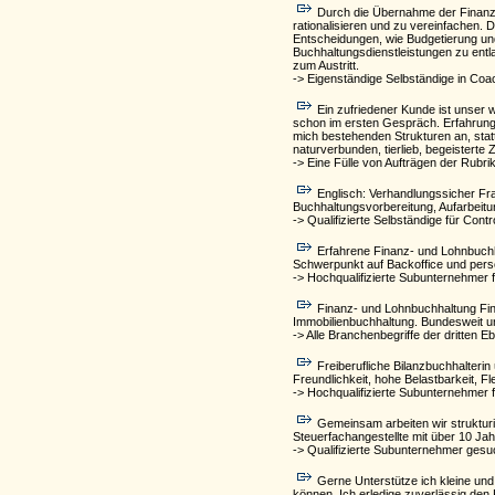
Durch die Übernahme der Finanzb
rationalisieren und zu vereinfachen. 
Entscheidungen, wie Budgetierung und
Buchhaltungsdienstleistungen zu entl
zum Austritt.
-> Eigenständige Selbständige in Co
Ein zufriedener Kunde ist unser
schon im ersten Gespräch. Erfahrung 
mich bestehenden Strukturen an, statt
naturverbunden, tierlieb, begeisterte
-> Eine Fülle von Aufträgen der Rubri
Englisch: Verhandlungssicher Fr
Buchhaltungsvorbereitung, Aufarbeit
-> Qualifizierte Selbständige für Cont
Erfahrene Finanz- und Lohnbuchh
Schwerpunkt auf Backoffice und pers
-> Hochqualifizierte Subunternehmer fü
Finanz- und Lohnbuchhaltung Fin
Immobilienbuchhaltung. Bundesweit un
-> Alle Branchenbegriffe der dritte
Freiberufliche Bilanzbuchhalter
Freundlichkeit, hohe Belastbarkeit, 
-> Hochqualifizierte Subunternehmer 
Gemeinsam arbeiten wir strukturi
Steuerfachangestellte mit über 10 J
-> Qualifizierte Subunternehmer ges
Gerne Unterstütze ich kleine und
können. Ich erledige zuverlässig de