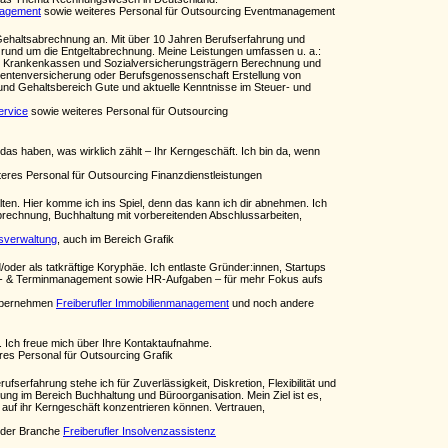
nagement
sowie weiteres Personal für Outsourcing Eventmanagement
d Gehaltsabrechnung an. Mit über 10 Jahren Berufserfahrung und
 rund um die Entgeltabrechnung. Meine Leistungen umfassen u. a.:
, Krankenkassen und Sozialversicherungsträgern Berechnung und
t, Rentenversicherung oder Berufsgenossenschaft Erstellung von
nd Gehaltsbereich Gute und aktuelle Kenntnisse im Steuer- und
ervice
sowie weiteres Personal für Outsourcing
 das haben, was wirklich zählt – Ihr Kerngeschäft. Ich bin da, wenn
eres Personal für Outsourcing Finanzdienstleistungen
lten. Hier komme ich ins Spiel, denn das kann ich dir abnehmen. Ich
abrechnung, Buchhaltung mit vorbereitenden Abschlussarbeiten,
usverwaltung
, auch im Bereich Grafik
/oder als tatkräftige Koryphäe. Ich entlaste Gründer:innen, Startups
s- & Terminmanagement sowie HR-Aufgaben – für mehr Fokus aufs
 übernehmen
Freiberufler Immobilienmanagement
und noch andere
. Ich freue mich über Ihre Kontaktaufnahme.
res Personal für Outsourcing Grafik
fserfahrung stehe ich für Zuverlässigkeit, Diskretion, Flexibilität und
ung im Bereich Buchhaltung und Büroorganisation. Mein Ziel ist es,
 auf ihr Kerngeschäft konzentrieren können. Vertrauen,
 der Branche
Freiberufler Insolvenzassistenz