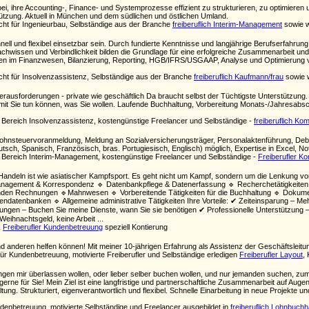
, ihre Accounting-, Finance- und Systemprozesse effizient zu strukturieren, zu optimieren un
tützung. Aktuell in München und dem südlichen und östlichen Umland.
cht für Ingenieurbau, Selbständige aus der Branche
freiberuflich Interim-Management
sowie w
hnell und flexibel einsetzbar sein. Durch fundierte Kenntnisse und langjährige Berufserfahrung
Fachwissen und Verbindlichkeit bilden die Grundlage für eine erfolgreiche Zusammenarbeit 
eiten im Finanzwesen, Bilanzierung, Reporting, HGB/IFRS/USGAAP, Analyse und Optimierun
cht für Insolvenzassistenz, Selbständige aus der Branche
freiberuflich Kaufmann/frau
sowie w
rausforderungen - private wie geschäftlich Da braucht selbst der Tüchtigste Unterstützung. Ei
 damit Sie tun können, was Sie wollen. Laufende Buchhaltung, Vorbereitung Monats-/Jahresab
 Bereich Insolvenzassistenz, kostengünstige Freelancer und Selbständige -
freiberuflich Ko
hnsteuervoranmeldung, Meldung an Sozialversicherungsträger, Personalaktenführung, Debit
utsch, Spanisch, Französisch, bras. Portugiesisch, Englisch) möglich, Expertise in Excel, No
 Bereich Interim-Management, kostengünstige Freelancer und Selbständige -
Freiberufler Ko
andeln ist wie asiatischer Kampfsport. Es geht nicht um Kampf, sondern um die Lenkung vor
Management & Korrespondenz 🔹 Datenbankpflege & Datenerfassung 🔹 Recherchetätigkeiten
den Rechnungen 🔹Mahnwesen 🔹 Vorbereitende Tätigkeiten für die Buchhaltung 🔹 Dokumente
datenbanken 🔹 Allgemeine administrative Tätigkeiten Ihre Vorteile: ✔ Zeiteinsparung – Mehr
htungen – Buchen Sie meine Dienste, wann Sie sie benötigen ✔ Professionelle Unterstützung –
eihnachtsgeld, keine Arbeit ...
k
Freiberufler Kundenbetreuung
speziell Kontierung
nd anderen helfen können! Mit meiner 10-jährigen Erfahrung als Assistenz der Geschäftsleitun
für Kundenbetreuung, motivierte Freiberufler und Selbständige erledigen
Freiberufler Layout
,
gen mir überlassen wollen, oder lieber selber buchen wollen, und nur jemanden suchen, zu
erne für Sie! Mein Ziel ist eine langfristige und partnerschaftliche Zusammenarbeit auf Aug
ng. Strukturiert, eigenverantwortlich und flexibel. Schnelle Einarbeitung in neue Projekte
denbetreuung, motivierte Selbständige und Freelancer ausgebildet in
freiberuflich Lohnbuchh