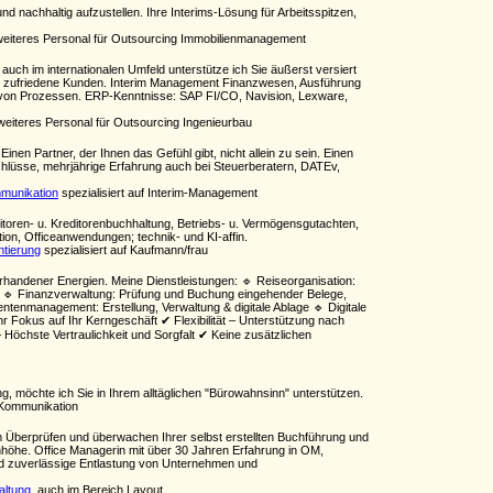
d nachhaltig aufzustellen. Ihre Interims-Lösung für Arbeitsspitzen,
eiteres Personal für Outsourcing Immobilienmanagement
 auch im internationalen Umfeld unterstütze ich Sie äußerst versiert
und zufriedene Kunden. Interim Management Finanzwesen, Ausführung
g von Prozessen. ERP-Kenntnisse: SAP FI/CO, Navision, Lexware,
eiteres Personal für Outsourcing Ingenieurbau
nen Partner, der Ihnen das Gefühl gibt, nicht allein zu sein. Einen
schlüsse, mehrjährige Erfahrung auch bei Steuerberatern, DATEv,
mmunikation
spezialisiert auf Interim-Management
oren- u. Kreditorenbuchhaltung, Betriebs- u. Vermögensgutachten,
tion, Officeanwendungen; technik- und KI-affin.
ntierung
spezialisiert auf Kaufmann/frau
handener Energien. Meine Dienstleistungen: 🔹 Reiseorganisation:
 🔹 Finanzverwaltung: Prüfung und Buchung eingehender Belege,
nmanagement: Erstellung, Verwaltung & digitale Ablage 🔹 Digitale
 Fokus auf Ihr Kerngeschäft ✔ Flexibilität – Unterstützung nach
 Höchste Vertraulichkeit und Sorgfalt ✔ Keine zusätzlichen
g, möchte ich Sie in Ihrem alltäglichen "Bürowahnsinn" unterstützen.
 Kommunikation
m Überprüfen und überwachen Ihrer selbst erstellten Buchführung und
enhöhe. Office Managerin mit über 30 Jahren Erfahrung in OM,
 und zuverlässige Entlastung von Unternehmen und
altung
, auch im Bereich Layout