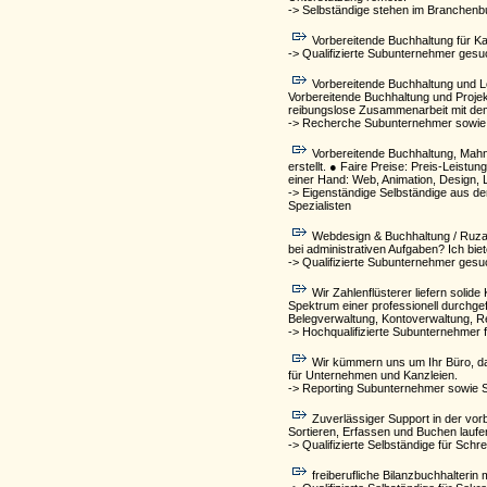
-> Selbständige stehen im Branchenb
Vorbereitende Buchhaltung für K
-> Qualifizierte Subunternehmer ges
Vorbereitende Buchhaltung und L
Vorbereitende Buchhaltung und Projekt
reibungslose Zusammenarbeit mit de
-> Recherche Subunternehmer sowie 
Vorbereitende Buchhaltung, Mahn
erstellt. ● Faire Preise: Preis-Leistu
einer Hand: Web, Animation, Design, 
-> Eigenständige Selbständige aus d
Spezialisten
Webdesign & Buchhaltung / Ruzan
bei administrativen Aufgaben? Ich bie
-> Qualifizierte Subunternehmer ges
Wir Zahlenflüsterer liefern sol
Spektrum einer professionell durchg
Belegverwaltung, Kontoverwaltung,
-> Hochqualifizierte Subunternehmer 
Wir kümmern uns um Ihr Büro, da
für Unternehmen und Kanzleien.
-> Reporting Subunternehmer sowie 
Zuverlässiger Support in der vo
Sortieren, Erfassen und Buchen laufen
-> Qualifizierte Selbständige für Schr
freiberufliche Bilanzbuchhalterin