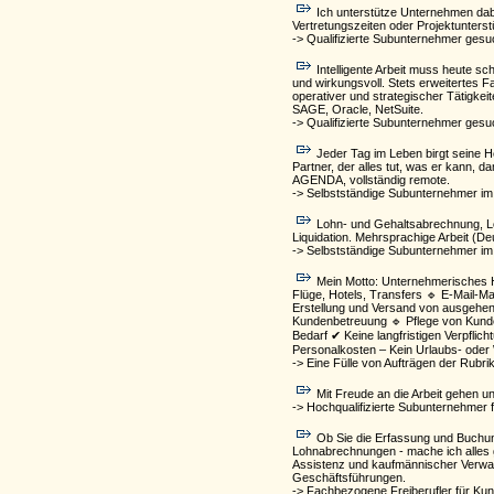
Ich unterstütze Unternehmen dabei
Vertretungszeiten oder Projektunters
-> Qualifizierte Subunternehmer gesu
Intelligente Arbeit muss heute sc
und wirkungsvoll. Stets erweitertes 
operativer und strategischer Tätigk
SAGE, Oracle, NetSuite.
-> Qualifizierte Subunternehmer gesu
Jeder Tag im Leben birgt seine He
Partner, der alles tut, was er kann,
AGENDA, vollständig remote.
-> Selbstständige Subunternehmer im
Lohn- und Gehaltsabrechnung, Lo
Liquidation. Mehrsprachige Arbeit (De
-> Selbstständige Subunternehmer im
Mein Motto: Unternehmerisches H
Flüge, Hotels, Transfers 🔹 E-Mail-
Erstellung und Versand von ausgehen
Kundenbetreuung 🔹 Pflege von Kunden
Bedarf ✔ Keine langfristigen Verpflic
Personalkosten – Kein Urlaubs- oder W
-> Eine Fülle von Aufträgen der Rubri
Mit Freude an die Arbeit gehen u
-> Hochqualifizierte Subunternehmer 
Ob Sie die Erfassung und Buchun
Lohnabrechnungen - mache ich alles g
Assistenz und kaufmännischer Verwaltu
Geschäftsführungen.
-> Fachbezogene Freiberufler für Kun