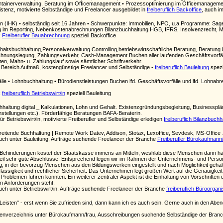
tainerverwaltung. Beratung im Officemanagement • Prozessoptimierung im Officemanagemen
stenz, motivierte Selbständige und Freelancer ausgebildet in
freiberuflich Backoffice
, auch i
rin (IHK) • selbständig seit 16 Jahren • Schwerpunkte: Immobilien, NPO, u.a.Programme: Sage
 im Reporting, Nebenkostenabrechnungen Bilanzbuchhaltung HGB, IFRS, Insolvenzrecht, M&
k
Freiberufler Bauabrechnung
speziell Backoffice
altsbuchhaltung,Personalverwaltung Controlling,betriebswirtschaftliche Beratung, Beratung
nungslegung, Zahlungsverkehr, Cash-Management Buchen aller laufenden Geschäftsvorfälle
iten, Mahn- u. Zahlungslauf sowie sämtlicher Schriftverkehr.
 Bereich Aufmaß, kostengünstige Freelancer und Selbständige -
freiberuflich Bauleitung
spezi
lle • Lohnbuchhaltung • Bürodienstleistungen Buchen lfd. Geschäftsvorfälle und lfd. Lohnab
k
freiberuflich Betriebswirt/in
speziell Bauleitung
hhaltung digital _ Kalkulationen, Lohn und Gehalt. Existenzgründungsbegleitung, Businessp
nstellungen etc.). Förderfähige Beratungen BAFA-Beraterin.
r Betriebswirt/in, motivierte Freiberufler und Selbständige erledigen
freiberuflich Bilanzbuchh
eitende Buchhaltung | Remote Work Datev, Addison, Stotax, Lexoffice, Sevdesk, MS-Office
uch unter Bauleitung, Aufträge suchende Freelancer der Branche
Freiberufler Bürokaufmann/
Behinderungen kostet der Staatskasse immens an Mitteln, weshlab diese Menschen dann häufi
 Teil sehr gute Abschlüsse. Entsprechend legen wir im Rahmen der Unternehmens- und Person
g, in der bevorzug Menschen aus den Bildungswerken eingestellt und nach Möglichkeit gehal
rlässigkeit und rechtlicher Sicherheit. Das Unternehmen legt großen Wert auf die Genauigke
en Problemen führen könnten. Ein weiterer zentraler Aspekt ist die Einhaltung von Vorschrifte
en Anforderungen steht.
ch unter Betriebswirt/in, Aufträge suchende Freelancer der Branche
freiberuflich Büroorgani
 Leisten" - erst wenn Sie zufrieden sind, dann kann ich es auch sein. Gerne auch in den Ab
enverzeichnis unter Bürokaufmann/frau, Ausschreibungen suchende Selbständige der Bran