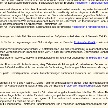
cht für Existenzgründerberatung, Selbständige aus der Branche
freiberuflich Forderungsma
oaktiv und fristgerecht. Ich biete Unternehmen professionelle Unterstützung in der Lohn- un
- und Sozialversicherungsrecht übernehme ich zuverlässig und termingerecht alle Prozesse
ehaltsabrechnungen Pflege von Personal- und Stamm­daten Meldewesen gegenüber Behörden
tterschutz, Elternzeit, Krankheit, Altersteilzeit etc. Betreuung bei Prüfungen von Finanzam
bschlussarbeiten Was mich auszeichnet: Mehr als ein Jahrzehnt Berufserfahrung im Lohn- u
, diskrete und präzise Arbeitsweise Termintreue und ...
cht für Finanzdienstleistungen, Selbständige aus der Branche
freiberuflich Fremdsprachen-S
eistungen an. Mein Ziel: Sie von administrativen Aufgaben zu befreien, damit Sie mehr Zeit für
ucht für Forderungsmanagement, Selbständige aus der Branche
Freiberufler Grafik
sowie weit
edigung zeitraubender aber nötiger Zusatztätigkeiten, die dich von deinem Hauptgeschäft abha
e Firmen verschiedenster Branchen direkt vor Ort oder im Homeoffice tätig. Überwiegend Lohn
nfragen.
mdsprachen-Service, motivierte Selbständige und Freelancer ausgebildet in
freiberuflich Ha
 der Finanz- und Lohnbuchhaltung tätig. Teilweise als Führungskraft, teilweise als Berater und
nz- & Cashflow-Übersicht, vorbereitende Buchhaltung, Rechnungs- & Mahnwesen, Vertrag
der Sparte Fremdsprachen-Service, Ausschreibungen suchende Freelancer und Freiberufler
n des § 6 Nr. 3 und 4 StBerG. Meine Tätigkeit beinhaltet keine Steuer- oder Rechtsberatung
ucht für Hausverwaltung, Selbständige aus der Branche
Freiberufler Ingenieurbau
sowie weite
ternehmen und sorge dafür, dass im Büro alles reibungslos funktioniert. Mit über 30 Jahren Beru
t auf Augenhöhe. Ich stehe für strukturierte, empathische und lösungsorientierte Unterstütz
ehmen durch klare Prozesse und digitale Strukturen den Rücken freizuhalten – damit sie sich
ung stehen für mich an erster Stelle.
ht für Ingenieurbau, motivierte Subunternehmer und Freelancer-Immobilienmanagement aus