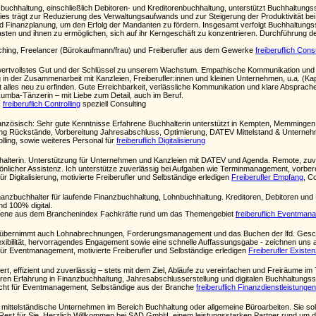
uchhaltung, einschließlich Debitoren- und Kreditorenbuchhaltung, unterstützt Buchhaltung
Dies trägt zur Reduzierung des Verwaltungsaufwands und zur Steigerung der Produktivität be
 Finanzplanung, um den Erfolg der Mandanten zu fördern. Insgesamt verfolgt Buchhaltungss
asten und ihnen zu ermöglichen, sich auf ihr Kerngeschäft zu konzentrieren. Durchführung d
aching, Freelancer (Bürokaufmann/frau) und Freiberufler aus dem Gewerke
freiberuflich Cons
 wertvollstes Gut und der Schlüssel zu unserem Wachstum. Empathische Kommunikation und 
in der Zusammenarbeit mit Kanzleien, Freiberufler:innen und kleinen Unternehmen, u.a. (K
 alles neu zu erfinden. Gute Erreichbarkeit, verlässliche Kommunikation und klare Absprachen.
 Zumba-Tänzerin – mit Liebe zum Detail, auch im Beruf.
k
freiberuflich Controlling
speziell Consulting
anzösisch: Sehr gute Kenntnisse Erfahrene Buchhalterin unterstützt in Kempten, Memmingen,
ung Rückstände, Vorbereitung Jahresabschluss, Optimierung, DATEV Mittelstand & Unterneh
rolling, sowie weiteres Personal für
freiberuflich Digitalisierung
alterin. Unterstützung für Unternehmen und Kanzleien mit DATEV und Agenda. Remote, zuverl
önlicher Assistenz. Ich unterstütze zuverlässig bei Aufgaben wie Terminmanagement, vorbe
r Digitalisierung, motivierte Freiberufler und Selbständige erledigen
Freiberufler Empfang
, C
anzbuchhalter für laufende Finanzbuchhaltung, Lohnbuchhaltung. Kreditoren, Debitoren un
d 100% digital.
n Ebene aus dem Branchenindex Fachkräfte rund um das Themengebiet
freiberuflich Eventman
in übernimmt auch Lohnabrechnungen, Forderungsmanagement und das Buchen der lfd. Geschä
Flexibilität, hervorragendes Engagement sowie eine schnelle Auffassungsgabe - zeichnen uns 
für Eventmanagement, motivierte Freiberufler und Selbständige erledigen
Freiberufler Exist
ert, effizient und zuverlässig – stets mit dem Ziel, Abläufe zu vereinfachen und Freiräume i
ahren Erfahrung in Finanzbuchhaltung, Jahresabschlusserstellung und digitalen Buchhaltun
ucht für Eventmanagement, Selbständige aus der Branche
freiberuflich Finanzdienstleistungen
 mittelständische Unternehmen im Bereich Buchhaltung oder allgemeine Büroarbeiten. Sie sol
n Rest für Sie. Herzlich Willkommen bei SAD GmbH, einem leistungsstarken Partner rund 