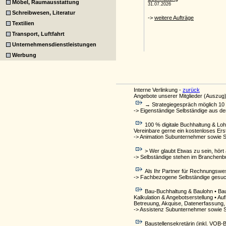
Möbel, Raumausstattung
Schreibwesen, Literatur
Textilien
Transport, Luftfahrt
Unternehmensdienstleistungen
Werbung
Interne Verlinkung -
zurück
Angebote unserer Mitglieder (Auszug)
→ Strategiegespräch möglich 10 
-> Eigenständige Selbständige aus d
100 % digitale Buchhaltung & Lo
Vereinbare gerne ein kostenloses Er
-> Animation Subunternehmer sowie 
> Wer glaubt Etwas zu sein, hört
-> Selbständige stehen im Branchenb
Als Ihr Partner für Rechnungswes
-> Fachbezogene Selbständige gesuch
Bau-Buchhaltung & Baulohn • Ba
Kalkulation & Angebotserstellung •
Betreuung, Akquise, Datenerfassung,
-> Assistenz Subunternehmer sowie 
Baustellensekretärin (inkl. VOB-B