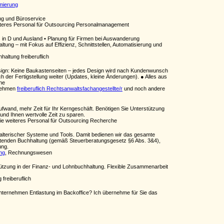
imierung
ng und Büroservice
teres Personal für Outsourcing Personalmanagement
 in D und Ausland • Planung für Firmen bei Auswanderung
tung – mit Fokus auf Effizienz, Schnittstellen, Automatisierung und
haltung freiberuflich
Design: Keine Baukastenseiten – jedes Design wird nach Kundenwunsch
ch der Fertigstellung weiter (Updates, kleine Änderungen). ● Alles aus
ne
rnehmen
freiberuflich Rechtsanwaltsfachangestellte/r
und noch andere
wand, mehr Zeit für Ihr Kerngeschäft. Benötigen Sie Unterstützung
und Ihnen wertvolle Zeit zu sparen.
e weiteres Personal für Outsourcing Recherche
halterischer Systeme und Tools. Damit bedienen wir das gesamte
reitenden Buchhaltung (gemäß Steuerberatungsgesetz §6 Abs. 3&4),
ung.
ing
, Rechnungswesen
tützung in der Finanz- und Lohnbuchhaltung. Flexible Zusammenarbeit
freiberuflich
Unternehmen Entlastung im Backoffice? Ich übernehme für Sie das