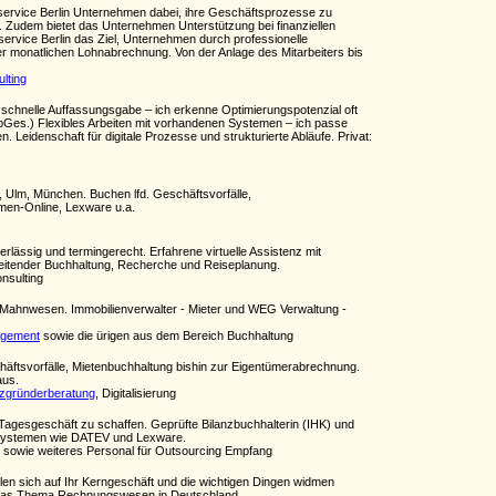
sservice Berlin Unternehmen dabei, ihre Geschäftsprozesse zu
i. Zudem bietet das Unternehmen Unterstützung bei finanziellen
ervice Berlin das Ziel, Unternehmen durch professionelle
er monatlichen Lohnabrechnung. Von der Anlage des Mitarbeiters bis
ulting
schnelle Auffassungsgabe – ich erkenne Optimierungspotenzial oft
apGes.) Flexibles Arbeiten mit vorhandenen Systemen – ich passe
 Leidenschaft für digitale Prozesse und strukturierte Abläufe. Privat:
 Ulm, München. Buchen lfd. Geschäftsvorfälle,
men-Online, Lexware u.a.
ässig und termingerecht. Erfahrene virtuelle Assistenz mit
reitender Buchhaltung, Recherche und Reiseplanung.
onsulting
d Mahnwesen. Immobilienverwalter - Mieter und WEG Verwaltung -
agement
sowie die ürigen aus dem Bereich Buchhaltung
ftsvorfälle, Mietenbuchhaltung bishin zur Eigentümerabrechnung.
aus.
enzgründerberatung
, Digitalisierung
m Tagesgeschäft zu schaffen. Geprüfte Bilanzbuchhalterin (IHK) und
gssystemen wie DATEV und Lexware.
sowie weiteres Personal für Outsourcing Empfang
len sich auf Ihr Kerngeschäft und die wichtigen Dingen widmen
um das Thema Rechnungswesen in Deutschland.