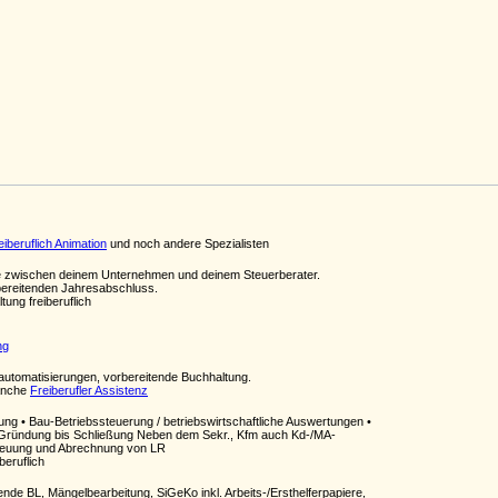
reiberuflich Animation
und noch andere Spezialisten
lle zwischen deinem Unternehmen und deinem Steuerberater.
bereitenden Jahresabschluss.
tung freiberuflich
ng
-automatisierungen, vorbereitende Buchhaltung.
ranche
Freiberufler Assistenz
 • Bau-Betriebssteuerung / betriebswirtschaftliche Auswertungen •
 Gründung bis Schließung Neben dem Sekr., Kfm auch Kd-/MA-
etreuung und Abrechnung von LR
beruflich
zende BL, Mängelbearbeitung, SiGeKo inkl. Arbeits-/Ersthelferpapiere,