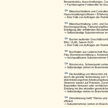
Bestandsdoku, Ausschreibungen, Con
-> Fachbezogene Freiberufler für Assi
Bilanzbuchhalterin und Controlle
Hausverwaltungssoftware • Erfahrung
-> Eine Fülle von Aufträgen der Rubri
Bilanzbuchhaltung, Lohn- und Geh
Rechnungsprüfung, Fakturierung/Rech
Erledigung aller anfallenden Büroarbe
-> Selbstständige Subunternehmer im
Buchen laufender Geschäftsvorfä
BAU, ULAK, Saison-KUG
-> Eine Fülle von Aufträgen der Rubri
Buchhalter aus Leidenschaft Buc
Fibu (Kenntnisvermittlung u. Kontenei
-> Hochqualifizierte Subunternehmer fü
Büroservice, Schwerpunkt vorber
-> Selbständige stehen im Branchenb
Die Ausbildug von Menschen mit 
durch die gezielte Vorbereitung zum
diskriminierungsfreie Arbeitsumgebun
Sinanovic basiert auf Präzision, Zuve
finanziellen Verlusten oder rechtlich
Einklang mit den aktuellen gesetzlich
-> Selbständige stehen im Branchenbu
Dienstleistung heißt "Dienen und
effizient
-> Subunternehmer stehen im Branch