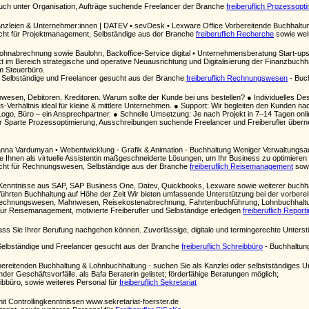
uch unter Organisation, Aufträge suchende Freelancer der Branche
freiberuflich Prozessopt
anzleien & Unternehmer:innen | DATEV • sevDesk • Lexware Office Vorbereitende Buchhaltu
ucht für Projektmanagement, Selbständige aus der Branche
freiberuflich Recherche
sowie wei
ohnabrechnung sowie Baulohn, Backoffice-Service digital • Unternehmensberatung Start-ups
 im Bereich strategische und operative Neuausrichtung und Digitalisierung der Finanzbuchhal
m Steuerbüro.
Selbständige und Freelancer gesucht aus der Branche
freiberuflich Rechnungswesen
- Buch
wesen, Debitoren, Kreditoren. Warum sollte der Kunde bei uns bestellen? ● Individuelles 
ngs-Verhältnis ideal für kleine & mittlere Unternehmen. ● Support: Wir begleiten den Kunden na
Logo, Büro – ein Ansprechpartner. ● Schnelle Umsetzung: Je nach Projekt in 7–14 Tagen onli
er Sparte Prozessoptimierung, Ausschreibungen suchende Freelancer und Freiberufler übe
na Vardumyan • Webentwicklung - Grafik & Animation - Buchhaltung Weniger Verwaltungsauf
te Ihnen als virtuelle Assistentin maßgeschneiderte Lösungen, um Ihr Business zu optimieren 
ucht für Rechnungswesen, Selbständige aus der Branche
freiberuflich Reisemanagement
sowi
ide Kenntnisse aus SAP, SAP Business One, Datev, Quickbooks, Lexware sowie weiterer buch
eführten Buchhaltung auf Höhe der Zeit Wir bieten umfassende Unterstützung bei der vorbe
 Rechnungswesen, Mahnwesen, Reisekostenabrechnung, Fahrtenbuchführung, Lohnbuchhalt
für Reisemanagement, motivierte Freiberufler und Selbständige erledigen
freiberuflich Report
ss Sie Ihrer Berufung nachgehen können. Zuverlässige, digitale und termingerechte Unters
Selbständige und Freelancer gesucht aus der Branche
freiberuflich Schreibbüro
- Buchhaltung 
rbereitenden Buchhaltung & Lohnbuchhaltung - suchen Sie als Kanzlei oder selbstständiges 
der Geschäftsvorfälle. als Bafa Beraterin gelistet; förderfähige Beratungen möglich;
eibbüro, sowie weiteres Personal für
freiberuflich Sekretariat
 mit Controllingkenntnissen www.sekretariat-foerster.de