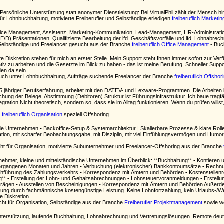
Persönliche Unterstützung statt anonymer Dienstleistung: Bei VirtualPhil zählt der Mensch 
ür Lohnbuchhaltung, motivierte Freiberufler und Selbständige erledigen
freiberuflich Marketin
ffice Management, Assistenz, Marketing-Kommunikation, Lead-Management, HR-Administratio
) Präsentationen. Qualifizierte Bearbeitung der lfd. Geschäftsvorfälle und lfd. Lohnabrech
Selbständige und Freelancer gesucht aus der Branche
freiberuflich Office Management
- Buch
ute Diskretion stehen für mich an erster Stelle. Mein Support steht Ihnen immer sofort zur Ve
rmativ zu arbeiten und die Gesetzte im Blick zu haben - das ist meine Berufung. Schneller Sup
en da sein.
uch unter Lohnbuchhaltung, Aufträge suchende Freelancer der Branche
freiberuflich Offshor
 15 jähriger Berufserfahrung, arbeitet mit den DATEV- und Lexware-Programmen. Die Arbei
hung der Belege, Abstimmung (Debitoren) Struktur ist Führungsinfrastruktur. Ich baue tra
egration Nicht theoretisch, sondern so, dass sie im Alltag funktionieren. Wenn du prüfen wills
k
freiberuflich Organisation
speziell Offshoring
nde Unternehmen • Backoffice-Setup & Systemarchitektur | Skalierbare Prozesse & klare Rol
kation, mit scharfer Beobachtungsgabe, mit Disziplin, mit viel Einfühlungsvermögen und Humo
t für Organisation, motivierte Subunternehmer und Freelancer-Offshoring aus der Branche
nehmer, kleine und mittelständische Unternehmen im Überblick: **Buchhaltung** • Kontieren
s vergangenen Monaten und Jahren • Verbuchung (elektronischer) Bankkontoumsätze • Rech
hführung des Zahlungsverkehrs • Korrespondenz mit Ämtern und Behörden • Kostenstellenre
* • Erstellung der Lohn- und Gehaltsabrechnungen • Lohnsteuervoranmeldungen • Erstellu
rägen • Ausstellen von Bescheinigungen • Korrespondenz mit Ämtern und Behörden Außerdem 
ützung durch fachmännische kostengünstige Leistung. Keine Lohnfortzahlung, kein Urlaubs-/W
e Diskretion.
cht für Organisation, Selbständige aus der Branche
Freiberufler Projektmanagement
sowie we
nterstützung, laufende Buchhaltung, Lohnabrechnung und Vertretungslösungen. Remote deut