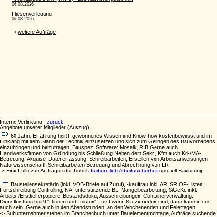
Interne Verlinkung -
zurück
Angebote unserer Mitglieder (Auszug):
60 Jahre Erfahrung heißt, gewonnenes Wissen und Know-how kostenbewusst und im
Einklang mit dem Stand der Technik einzusetzen und sich zum Gelingen des Bauvorhabens
einzubringen und beizutragen. Bauspez. Software: Mosaik, RIB Gerne auch
Handwerksfirmen von Gründung bis Schließung Neben dem Sekr., Kfm auch Kd-/MA-
Betreuung, Akquise, Datenerfassung, Schreibarbeiten, Erstellen von Arbeitsanweisungen
Naturwissenschaftl. Schreibarbeiten Betreuung und Abrechnung von LR
-> Eine Fülle von Aufträgen der Rubrik
freiberuflich Arbeitssicherheit
speziell Bauleitung
Baustellensekretärin (inkl. VOB-Briefe auf Zuruf), -kauffrau inkl. AR, SR,OP-Listen,
Fortschreibung Controlling, NA, unterstützende BL, Mängelbearbeitung, SiGeKo inkl.
Arbeits-/Ersthelferpapiere, Bestandsdoku, Ausschreibungen, Containerverwaltung.
Dienstleistung heißt "Dienen und Leisten" - erst wenn Sie zufrieden sind, dann kann ich es
auch sein. Gerne auch in den Abendstunden, an den Wochenenden und Feiertagen.
-> Subunternehmer stehen im Branchenbuch unter Bauelementmontage, Aufträge suchende