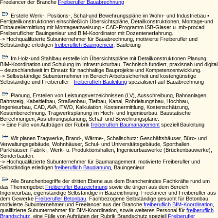
Freelancer der Branche
Freiberufler Bauabrechnung
Erstelle Werk-, Positions-, Schal-und Bewehrungspläne im Wohn- und Industriebau •
Fertigteilkonstruktionen einschließlich Übersichtspläne, Detailkonstruktionen, Montage-und
Einbauteilermittlung mit Montageanweisung • CAD-Programm ISB-Glaser u. mb-procad
Freiberuflicher Bauingenieur und BIM-Koordinator mit Dozentenerfahrung.
-> Hochqualifizierte Subunternehmer für Bauabrechnung, motivierte Freiberufler und
Selbständige erledigen
freiberuflich Bauingenieur
, Bauleitung
Im Holz-und Stahlbau erstelle ich Übersichtspläne mit Detailkonstruktionen Planung,
BIM-Koordination und Schulung im Infrastrukturbau. Technisch fundiert, praxisnah und digital
– deutschlandweit im Einsatz für nachhaltige Bauprojekte und Kompetenzentwicklung.
-> Selbstständige Subunternehmer im Bereich Arbeitssicherheit und kostengünstige
Selbständige und Freiberufler -
freiberuflich Bauleitung
spezialisiert auf Bauabrechnung
Planung, Erstellen von Leistungsverzeichnissen (LV), Ausschreibung, Bahnanlagen,
Bahnsteig, Kabeltiefbau, Straßenbau, Tiefbau, Kanal, Rohrleitungsbau, Hochbau,
Ingenieurbau, CAD, AVA, iTWO, Kalkulation, Kostenermittlung, Kostenschätzung,
Kostenberechnung. Tragwerksplanung im Hoch- und Ingenieurbau. Baustatische
Berechnungen, Ausführungsplanung, Schal- und Bewehrungspläne.
-> Eine Fülle von Aufträgen der Rubrik
freiberuflich Baumanagement
speziell Bauleitung
Wir planen Tragwerke, Brand-, Wärme-, Schallschutz: Geschäftshäuser, Büro- und
Verwaltungsgebäude, Wohnhäuser, Schul- und Universitätsgebäude, Sporthallen,
Parkhäuser, Fabrik-, Werk- u. Produktionshallen, Ingenieurbauwerke (Brückenbauwerke),
Sonderbauten.
-> Hochqualifizierte Subunternehmer für Baumanagement, motivierte Freiberufler und
Selbständige erledigen
freiberuflich Bauplanung
, Bauingenieur
Alle Branchenbegriffe der dritten Ebene aus dem Branchenindex Fachkräfte rund um
das Themengebiet
Freiberufler Bauzeichnung
sowie die ürigen aus dem Bereich
Ingenieurbau, eigenständige Selbständige in Bauzeichnung, Freelancer und Freiberufler aus
dem Gewerke
Freiberufler Betonbau
. Fachbezogene Selbständige gesucht für Betonbau,
motivierte Subunternehmer und Freelancer aus der Branche
freiberuflich BIM-Koordination
,
qualifizierte Subunternehmer für BIM-Koordination, sowie weiteres Personal für
freiberuflich
Brandschutz
, eine Fülle von Aufträgen der Rubrik Brandschutz speziell
Freiberufler