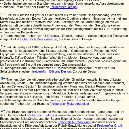
Kommunikation, kreative Lösungen und ein sorgfältiger Blick fürs Detail.
-> Selbständige stehen im Branchenverzeichnis unter Buchherstellung, Ausschreibungen
suchende Freiberufler der Branche
Freiberufler Design
Seit 1997 bin ich mit großer Leidenschaft als freiberufliche Designerin tätig. Von der
Ideenfindung über den Entwurf bis zum fertigen Ergebnis stehe ich Ihnen gerne mit meinem
Know-How und meiner Kreativität zur Seite. Seit mehr als 20 Jahren bringe ich mit viel
Leidenschaft die unterschiedlichsten Projekte auf den Weg: von der Gestaltung kleiner
Drucksachen, über die Entwicklung komplexer Erscheinungsbilder, bis hin zur Realisierung
umfangreicher Publikationen.
-> Fachbezogene Freiberufler für Corporate Design, motivierte Selbständige und Freelancer
ausgebildet in
freiberuflich Druckvorstufe
, auch im Bereich Design
Selbstständig seit 1989, Schwerpunkt Print; Layout, Reinzeichnung, Satz, erfahrener
Umgang mit Redaktionssystem; Bildbearbeitung o. Composings m. Photoshop; MAC-
Equipment; Finanzberichte, Magazingestaltung, klassische Werbung, Logoentwicklung,
Infografik. Taifun-Design - Frischer Wind für Ihre Medien. Kreative Konzepte und
professionelle Gestaltung von Printmedien und Onlinemedien. Sprechen Sie mich gerne an,
ich freue mich auf Sie und ein gemeinsames Zusammenwirken.
-> Hochqualifizierte Subunternehmer für Druckvorstufe, motivierte Freiberufler und
Selbständige erledigen
freiberuflich Editorial Design
, Corporate Design
Themen, über die ich gerne schreibe und/oder Graphiken erstelle: Innenarchitektur,
Architektur, Städte- und Landschaftsplanung Wohnen und was der Mensch dafür braucht,
‚Human Centered Design‘ Humanwissenschaften, Kunst und Design Reisen, Natur
Geschichten in Leichter Sprache, ‚Geschichten über das Leben‘ Zuverlässigkeit ist mein
Versprechen, Präzision meine Kunst. Mit Adobe Suite als verlängertem Arm gestalte ich nicht
nur professionell und stilsicher – ich liefere. Pünktlich. Genau. Immer.
-> Selbständige stehen im Branchenverzeichnis unter Druckvorstufe, Ausschreibungen
suchende Freiberufler der Branche
Freiberufler Elektroingenieur
Alle Branchenbegriffe der dritten Ebene aus dem Branchenindex Fachkräfte rund um
das Themengebiet
Freiberufler Elektronik
sowie die ürigen aus dem Bereich Layout.
Eigenständige Selbständige aus der Sparte Editorial Design, Ausschreibungen suchende
Freiberufler und Freelancer übernehmen
freiberuflich Entwicklung
und noch andere
Spezialisten, eine Fülle von Aufträgen der Rubrik Entwicklung speziell
Freiberufler Grafik
.