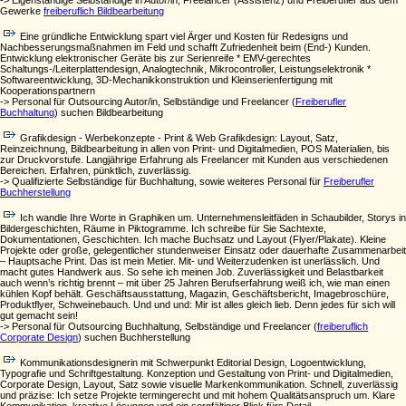
-> Eigenständige Selbständige in Autor/in, Freelancer (Assistenz) und Freiberufler aus dem
Gewerke
freiberuflich Bildbearbeitung
Eine gründliche Entwicklung spart viel Ärger und Kosten für Redesigns und
Nachbesserungsmaßnahmen im Feld und schafft Zufriedenheit beim (End-) Kunden.
Entwicklung elektronischer Geräte bis zur Serienreife * EMV-gerechtes
Schaltungs-/Leiterplattendesign, Analogtechnik, Mikrocontroller, Leistungselektronik *
Softwareentwicklung, 3D-Mechanikkonstruktion und Kleinserienfertigung mit
Kooperationspartnern
-> Personal für Outsourcing Autor/in, Selbständige und Freelancer (
Freiberufler
Buchhaltung
) suchen Bildbearbeitung
Grafikdesign - Werbekonzepte - Print & Web Grafikdesign: Layout, Satz,
Reinzeichnung, Bildbearbeitung in allen von Print- und Digitalmedien, POS Materialien, bis
zur Druckvorstufe. Langjährige Erfahrung als Freelancer mit Kunden aus verschiedenen
Bereichen. Erfahren, pünktlich, zuverlässig.
-> Qualifizierte Selbständige für Buchhaltung, sowie weiteres Personal für
Freiberufler
Buchherstellung
Ich wandle Ihre Worte in Graphiken um. Unternehmensleitfäden in Schaubilder, Storys in
Bildergeschichten, Räume in Piktogramme. Ich schreibe für Sie Sachtexte,
Dokumentationen, Geschichten. Ich mache Buchsatz und Layout (Flyer/Plakate). Kleine
Projekte oder große, gelegentlicher stundenweiser Einsatz oder dauerhafte Zusammenarbeit
– Hauptsache Print. Das ist mein Metier. Mit- und Weiterzudenken ist unerlässlich. Und
macht gutes Handwerk aus. So sehe ich meinen Job. Zuverlässigkeit und Belastbarkeit
auch wenn’s richtig brennt – mit über 25 Jahren Berufserfahrung weiß ich, wie man einen
kühlen Kopf behält. Geschäftsausstattung, Magazin, Geschäftsbericht, Imagebroschüre,
Produktflyer, Schweinebauch. Und und und: Mir ist alles gleich lieb. Denn jedes für sich will
gut gemacht sein!
-> Personal für Outsourcing Buchhaltung, Selbständige und Freelancer (
freiberuflich
Corporate Design
) suchen Buchherstellung
Kommunikationsdesignerin mit Schwerpunkt Editorial Design, Logoentwicklung,
Typografie und Schriftgestaltung. Konzeption und Gestaltung von Print- und Digitalmedien,
Corporate Design, Layout, Satz sowie visuelle Markenkommunikation. Schnell, zuverlässig
und präzise: Ich setze Projekte termingerecht und mit hohem Qualitätsanspruch um. Klare