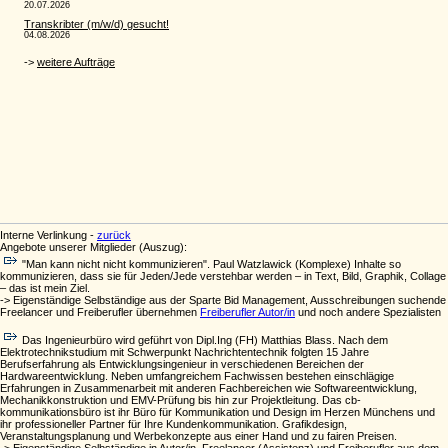
Interne Verlinkung -
zurück
Angebote unserer Mitglieder (Auszug):
"Man kann nicht nicht kommunizieren". Paul Watzlawick (Komplexe) Inhalte so
kommunizieren, dass sie für Jeden/Jede verstehbar werden – in Text, Bild, Graphik, Collage
– das ist mein Ziel.
-> Eigenständige Selbständige aus der Sparte Bid Management, Ausschreibungen suchende
Freelancer und Freiberufler übernehmen
Freiberufler Autor/in
und noch andere Spezialisten
Das Ingenieurbüro wird geführt von Dipl.Ing (FH) Matthias Blass. Nach dem
Elektrotechnikstudium mit Schwerpunkt Nachrichtentechnik folgten 15 Jahre
Berufserfahrung als Entwicklungsingenieur in verschiedenen Bereichen der
Hardwareentwicklung. Neben umfangreichem Fachwissen bestehen einschlägige
Erfahrungen in Zusammenarbeit mit anderen Fachbereichen wie Softwareentwicklung,
Mechanikkonstruktion und EMV-Prüfung bis hin zur Projektleitung. Das cb-
kommunikationsbüro ist ihr Büro für Kommunikation und Design im Herzen Münchens und
ihr professioneller Partner für Ihre Kundenkommunikation. Grafikdesign,
Veranstaltungsplanung und Werbekonzepte aus einer Hand und zu fairen Preisen.