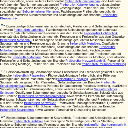
Industriemontage, sowie weiteres Personal für
freiberuflich Innenausbau
, eine Fülle von
Aufträgen der Rubrik Innenausbau speziell
Freiberufler Kabelverlegung
, selbstständige
Selbständige im Bereich Industriemontage, kostengünstige Freiberufler und Freelancer
spezialisiert auf
Subunternehmer Klempner
. Fachbezogene Freiberufler gesucht für
Klempner, motivierte Subunternehmer und Selbständige aus der Branche
Freiberufler
Klimatechnik
Eigenständige Subunternehmer in Klimatechnik, Freelancer und Selbständige aus dem
Gewerke
freiberuflich Ladenbau
. Fachbezogene Selbständige gesucht für Ladenbau,
motivierte Subunternehmer und Freelancer aus der Branche
Freiberufler Lichttechnik
,
eigenständige Selbständige in Lichttechnik, Freelancer und Freiberufler aus dem Gewerke
freiberuflich Messebau
. Fachbezogene Selbständige gesucht für Messebau, motivierte
Subunternehmer und Freelancer aus der Branche
freiberuflich Metallbau
. Qualifizierte
Subunternehmer gesucht für Messebau, Selbständige aus der Branche
Freiberufler
Möbelbau
sowie weiteres Personal für Outsourcing Lichttechnik. Fachbezogene
Selbständige gesucht für Möbelbau, motivierte Subunternehmer und Freelancer aus der
Branche
freiberuflich Montage
, Subunternehmer in der Industrie für Montage, spezialisierte
Freiberufler und Selbständige aus der Branche
Freiberufler Netzwerktechnik
. Personal für
Outsourcing Montage, Freiberufler und Freelancer suchen
freiberuflich Personalvermittlung
Personalvermittlung Selbständige sowie Freiberufler und Freelancer gesucht aus der
Branche
freiberuflich Pflasterbau
- Photovoltaik-Montage freiberuflich, eine Fülle von
Aufträgen der Rubrik Pflasterbau speziell
freiberuflich Reinigung
. Qualifizierte
Subunternehmer gesucht für Pflasterbau, Selbständige aus der Branche
Freiberufler
Schaltanlagenbau
sowie weiteres Personal für Outsourcing Personalvermittlung, qualifizierte
Subunternehmer für Schaltanlagenbau, sowie weiteres Personal für
Subunternehmer
Schlosser
. Qualifizierte Subunternehmer gesucht für Schaltanlagenbau, Selbständige aus
der Branche
freiberuflich Schwachstromtechnik
sowie weiteres Personal für Outsourcing
Reinigung, Schwachstromtechnik Selbständige sowie Freiberufler und Freelancer gesucht
aus der Branche
freiberuflich Schweißer
- Photovoltaik-Montage freiberuflich. Qualifizierte
Subunternehmer gesucht für Schwachstromtechnik, Selbständige aus der Branche
freiberuflich Solartechnik
sowie weiteres Personal für Outsourcing Schlosser
Eigenständige Subunternehmer in Solartechnik, Freelancer und Selbständige aus dem
Gewerke
freiberuflich Stahlbau
. Fachbezogene Selbständige gesucht für Stahlbau,
motivierte Subunternehmer und Freelancer aus der Branche
freiberuflich Starkstromtechnik
.