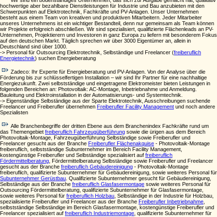
Wir sind ein bodenständiges Unternehmen, das sich zur Aufgabe gemacht hat, qualitativ
hochwertige aber bezahlbare Dienstleistungen für Industrie und Bau anzubieten mit den
Schwerpunkten auf Elektrotechnik, Fachkräfte und PV-Anlagen. Unser Unternehmen
besteht aus einem Team von kreativen und produktiven Mitarbeitern. Jeder Mitarbeiter
unseres Unternehmens ist ein wichtiger Bestandteil, denn nur gemeinsam als Team können
wir Projekte erfolgreich abschließen. Wir sind spezialisiert, qualifizierte Flächenleads an PV-
Unternehmen, Projektierern und Investoren in ganz Europa zu liefern mit besonderem Fokus
auf den deutschen Markt. Täglich sprechen wir über 3000 Eigentümer an, allein in
Deutschland sind über 1000.
-> Personal für Outsourcing Elektrotechnik, Selbständige und Freelancer (
freiberuflich
Energietechnik
) suchen Energieberatung
Zadeco: Ihr Experte für Energieberatung und PV-Anlagen. Von der Analyse über die
Förderung bis zur schlüsselfertigen Installation – wir sind Ihr Partner für eine nachhaltige
Energiezukunft. Zwei selbstständige und eingetragene Elektromeister bieten Leistungen in
folgenden Bereichen an: Photovoltaik: AC-Montage, Inbetriebnahme und Anmeldung.
Bauleitung und Elektroinstallation in der Automatisierungs- und Systemtechnik.
-> Eigenständige Selbständige aus der Sparte Elektrotechnik, Ausschreibungen suchende
Freelancer und Freiberufler übernehmen
Freiberufler Facility Management
und noch andere
Spezialisten
Alle Branchenbegriffe der dritten Ebene aus dem Branchenindex Fachkräfte rund um
das Themengebiet
freiberuflich Fahrzeugüberführung
sowie die ürigen aus dem Bereich
Photovoltaik-Montage, Fahrzeugüberführung Selbständige sowie Freiberufler und
Freelancer gesucht aus der Branche
Freiberufler Flächenakquise
- Photovoltaik-Montage
freiberuflich, selbstständige Subunternehmer im Bereich Facility Management,
kostengünstige Freiberufler und Selbständige spezialisiert auf
freiberuflich
Fördermittelberatung
, Fördermittelberatung Selbständige sowie Freiberufler und Freelancer
gesucht aus der Branche
freiberuflich Gebäudereinigung
- Photovoltaik-Montage
freiberuflich, qualifizierte Subunternehmer für Gebäudereinigung, sowie weiteres Personal für
Subunternehmer Gerüstbau
. Qualifizierte Subunternehmer gesucht für Gebäudereinigung,
Selbständige aus der Branche
freiberuflich Glasfasermontage
sowie weiteres Personal für
Outsourcing Fördermittelberatung, qualifizierte Subunternehmer für Glasfasermontage,
sowie weiteres Personal für
freiberuflich Holzbau
, Selbständige in der Industrie für Holzbau,
spezialisierte Freiberufler und Freelancer aus der Branche
Freiberufler Inbetriebnahme
,
selbstständige Selbständige im Bereich Glasfasermontage, kostengünstige Freiberufler und
Freelancer spezialisiert auf
freiberuflich Industriemontage
, qualifizierte Subunternehmer für