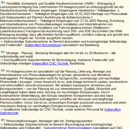
Flexibilität, Kompetenz und Qualität Handwerkskammer (HWK) – Eintragung &
Leistungsberechtigung Das Unternehmen PV-Anlagensystem ist ordnungsgemäß bei der
Handwerkskammer Münster eingetragen. Eingetragene Handwerke / Teiltätigkeiten: 1.
Dachdeckerhandwerk – Teiltätigkeit Eingetragen seit: 02.01.2023 Montage von Photovoltaik-
und Solarpaneelen auf Dächern Ausführung als Aufdachsysteme 2.
Elektrotechnikerhandwerk – Teiltätigkeit Eingetragen seit: 27.01.2025 Planung, Errichtung
und Inbetriebnahme von Photovoltaikanlagen Installation und Inbetriebnahme von
Batteriespeichersystemen Installation von Fahrzeugladesystemen (Wallboxen /
Ladeinfrastruktur) Fachgerechte Ausführung nach DIN- und VDE-Vorschriften Die HWK-
Eintragung bestätigt, dass alle Arbeiten fachlich qualifiziert, rechtlich zulässig und gemäß den
anerkannten Regeln der Technik ausgeführt werden.
-> Selbstständige Subunternehmer im Bereich Automation und kostengünstige Selbständige
und Freiberufler -
freiberuflich Büroreinigung
spezialisiert auf Bauleitung
Montage - Planung - Beratung Montagen aller Art mit bis zu 20 Monteuren - alle
selbstständig und mobil.
-> Hochqualifizierte Subunternehmer für Büroreinigung, motivierte Freiberufler und
Selbständige erledigen
freiberuflich CNC-Technik
, Bauleitung
PV-Anlagensystem ist spezialisiert auf die Planung, Lieferung, Montage und
Inbetriebnahme von Photovoltaikanlagen für private, gewerbliche und öffentliche
Auftraggeber. PV-Anlagensystem steht für fachgerechte, zuverlässige und nachhaltige
Photovoltaik-Lösungen. Unser Anspruch ist es, jede Anlage technisch sauber, normkonform
und wirtschaftlich sinnvoll umzusetzen. Wir arbeiten transparent, termintreu und
lösungsorientiert – von der Planung bis zur Inbetriebnahme. Qualität, Sicherheit und
Langlebigkeit haben dabei stets Vorrang vor kurzfristigen Einsparungen. Durch
kontinuierliche Weiterbildung, den Einsatz bewährter Komponenten und eine klare
Kommunikation mit unseren Auftraggebern schaffen wir Vertrauen und langfristige
Partnerschaften. Unser Ziel ist es, erneuerbare Energien praxisnah umzusetzen und einen
messbaren Beitrag zur nachhaltigen Energieversorgung zu leisten.
-> Qualifizierte Selbständige für CNC-Technik, sowie weiteres Personal für
freiberuflich
Datentechnik
Photovoltaikmontagen, Montagen aller Art. Reinigungsarbeiten
-> Selbstständige Subunternehmer im Bereich Büroreinigung und kostengünstige
Selbständige und Freiberufler -
Subunternehmer Elektroinstallation
spezialisiert auf CNC-