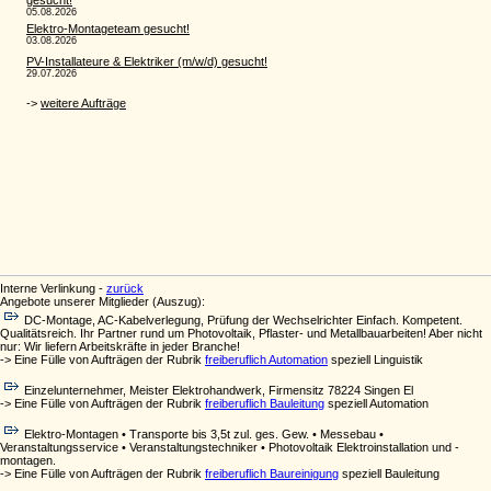
Interne Verlinkung -
zurück
Angebote unserer Mitglieder (Auszug):
DC-Montage, AC-Kabelverlegung, Prüfung der Wechselrichter Einfach. Kompetent.
Qualitätsreich. Ihr Partner rund um Photovoltaik, Pflaster- und Metallbauarbeiten! Aber nicht
nur: Wir liefern Arbeitskräfte in jeder Branche!
-> Eine Fülle von Aufträgen der Rubrik
freiberuflich Automation
speziell Linguistik
Einzelunternehmer, Meister Elektrohandwerk, Firmensitz 78224 Singen El
-> Eine Fülle von Aufträgen der Rubrik
freiberuflich Bauleitung
speziell Automation
Elektro-Montagen • Transporte bis 3,5t zul. ges. Gew. • Messebau •
Veranstaltungsservice • Veranstaltungstechniker • Photovoltaik Elektroinstallation und -
montagen.
-> Eine Fülle von Aufträgen der Rubrik
freiberuflich Baureinigung
speziell Bauleitung