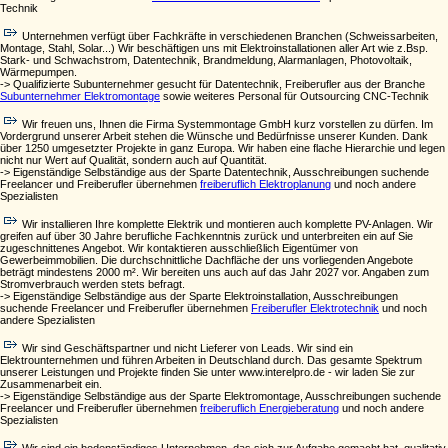
Technik
Unternehmen verfügt über Fachkräfte in verschiedenen Branchen (Schweissarbeiten,
Montage, Stahl, Solar...) Wir beschäftigen uns mit Elektroinstallationen aller Art wie z.Bsp.
Stark- und Schwachstrom, Datentechnik, Brandmeldung, Alarmanlagen, Photovoltaik,
Wärmepumpen.
-> Qualifizierte Subunternehmer gesucht für Datentechnik, Freiberufler aus der Branche
Subunternehmer Elektromontage
sowie weiteres Personal für Outsourcing CNC-Technik
Wir freuen uns, Ihnen die Firma Systemmontage GmbH kurz vorstellen zu dürfen. Im
Vordergrund unserer Arbeit stehen die Wünsche und Bedürfnisse unserer Kunden. Dank
über 1250 umgesetzter Projekte in ganz Europa. Wir haben eine flache Hierarchie und legen
nicht nur Wert auf Qualität, sondern auch auf Quantität.
-> Eigenständige Selbständige aus der Sparte Datentechnik, Ausschreibungen suchende
Freelancer und Freiberufler übernehmen
freiberuflich Elektroplanung
und noch andere
Spezialisten
Wir installieren Ihre komplette Elektrik und montieren auch komplette PV-Anlagen. Wir
greifen auf über 30 Jahre berufliche Fachkenntnis zurück und unterbreiten ein auf Sie
zugeschnittenes Angebot. Wir kontaktieren ausschließlich Eigentümer von
Gewerbeimmobilien. Die durchschnittliche Dachfläche der uns vorliegenden Angebote
beträgt mindestens 2000 m². Wir bereiten uns auch auf das Jahr 2027 vor. Angaben zum
Stromverbrauch werden stets befragt.
-> Eigenständige Selbständige aus der Sparte Elektroinstallation, Ausschreibungen
suchende Freelancer und Freiberufler übernehmen
Freiberufler Elektrotechnik
und noch
andere Spezialisten
Wir sind Geschäftspartner und nicht Lieferer von Leads. Wir sind ein
Elektrounternehmen und führen Arbeiten in Deutschland durch. Das gesamte Spektrum
unserer Leistungen und Projekte finden Sie unter www.interelpro.de - wir laden Sie zur
Zusammenarbeit ein.
-> Eigenständige Selbständige aus der Sparte Elektromontage, Ausschreibungen suchende
Freelancer und Freiberufler übernehmen
freiberuflich Energieberatung
und noch andere
Spezialisten