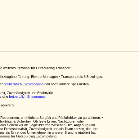
e weiteres Personal für Outsourcing Transport
hrzeugüberführung. Elektro-Montagen • Transporte bis 3,5t zul. ges.
men
freiberuflich Entrümpelung
und noch andere Spezialisten
it, Zuverlässigkeit und Effektivität.
ranche
freiberuflich Entsorgung
abliefern
 Ressourcen, um höchste Sorgfalt und Pünktlichkeit zu garantieren. •
xibilität & Sicherheit: Ob feste Linien, Nachttouren oder
 aus sichern wir die Logistikketten zwischen Ulm, Augsburg und
 Professionalität, Zuverlässigkeit und ein Team setzen, das Ihre
 uns als führendes Unternehmen in unserer Branche etabliert hat.
ersonal für Outsourcing Entrümpelung