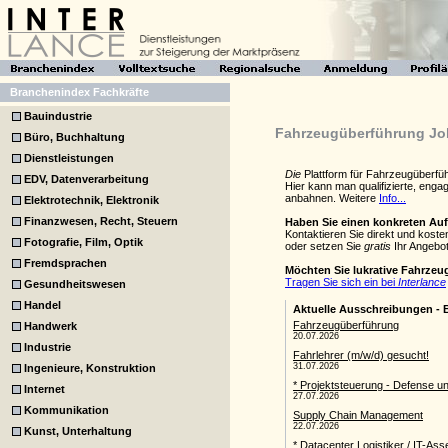
Branchenindex Fachkräfte
Bauindustrie
Fahrzeugüberführung Jobs
Büro, Buchhaltung
Dienstleistungen
Die
Plattform für Fahrzeugüberfü
EDV, Datenverarbeitung
Hier kann man qualifizierte, eng
anbahnen. Weitere
Info...
Elektrotechnik, Elektronik
Finanzwesen, Recht, Steuern
Haben Sie einen konkreten Au
Kontaktieren Sie direkt und kost
Fotografie, Film, Optik
oder setzen Sie
gratis
Ihr Angebot
Fremdsprachen
Möchten Sie lukrative Fahrze
Tragen Sie sich ein bei
Interlance
Gesundheitswesen
Handel
Handwerk
Industrie
Ingenieure, Konstruktion
Internet
Kommunikation
Kunst, Unterhaltung