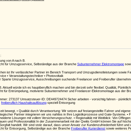
:
rung von A nach B.
ucht für Umzugsservice, Selbständige aus der Branche
Subunternehmer Elektromontage
sowi
hen ist Ihr verlässlicher Partner im Bereich Transport und Umzugsdienstleistungen sowie Fa
ice • Veranstaltungstechniker • Photovoltaik
der Sparte Umzugsservice, Ausschreibungen suchende Freelancer und Freiberufler überneh
Aktuell würde ich es hauptberuflich machen und bin derzeit sehr flexibel. Qualität, Pünktlichke
ht für Entrümpelung, motivierte Subunternehmer und Freelancer-Elektromontage aus der B
er: 273137 Umsatzsteuer-ID: DE449724474 Sicher arbeiten - vorsichtig fahren - pünktlich 
k
freiberuflich Haushaltsauflösung
speziell Entsorgung
eit bewegt. • Qualität durch Verantwortung: Wir setzen auf festangestellte Fahrer und eigene
egischer Partner integrieren wir uns nahtlos in Ihre Logistikprozesse und Gate-Systeme. • Fle
eiderte Lösungen mit vollem Versicherungsschutz. • Regionalität mit Weitblick: Von Offingen
uen und Professionalität In der Zusammenarbeit mit der Qwiits GmbH können Sie auf höchste
Sorgfalt handelt. Wir sind stolz darauf, dass unser Ansatz zur Kundenzufriedenheit führt und
cht für Entsorgung, Selbständige aus der Branche
Freiberufler Kurierdienst
sowie weiteres P