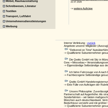
Möbel, Raumausstattung
Schreibwesen, Literatur
Textilien
Transport, Luftfahrt
Unternehmensdienstleistungen
Werbung
Interne Verlinkung -
zurück
Angebote unserer Mitglieder (Auszug)
"Delivered on Time" Autoüberfüh
-> Qualifizierte Subunternehmer ges
Die Qwiits GmbH mit Sitz in Münc
Gew. • Messebau • Veranstaltungsserv
-> Eigenständige Selbständige aus 
Ich fahre Fahrzeuge von A nach B. 
-> Fachbezogene Selbständige gesuc
Qwiits GmbH Handelsregisternumm
-> Eine Fülle von Aufträgen der Rubri
Unsere Philosophie: Zuverlässigk
Partnerschaft auf Augenhöhe: Als strat
Sonderfahrten – wir bieten maßgeschn
München auch deutschlandweit. Vertra
Bedürfnisse versteht und mit größter 
-> Qualifizierte Subunternehmer gesu