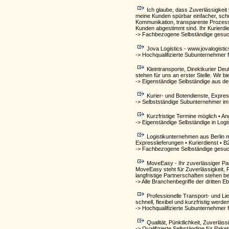
Ich glaube, dass Zuverlässigkeit 
meine Kunden spürbar einfacher, schne
Kommunikation, transparente Prozesse 
Kunden abgestimmt sind. Ihr Kurierd
-> Fachbezogene Selbständige gesuc
Jova Logistics - www.jovalogisti
-> Hochqualifizierte Subunternehmer f
Kleintransporte, Direktkurier Deu
stehen für uns an erster Stelle. Wir 
-> Eigenständige Selbständige aus d
Kurier- und Botendienste, Expressl
-> Selbstständige Subunternehmer im 
Kurzfristige Termine möglich • 
-> Eigenständige Selbständige in Log
Logistikunternehmen aus Berlin mi
Expresslieferungen • Kurierdienst • B
-> Fachbezogene Selbständige gesuch
MoveEasy - Ihr zuverlässiger Par
MoveEasy steht für Zuverlässigkeit, P
langfristige Partnerschaften stehen bei
-> Alle Branchenbegriffe der dritte
Professionelle Transport- und Lief
schnell, flexibel und kurzfristig wer
-> Hochqualifizierte Subunternehmer f
Qualität, Pünktlichkeit, Zuverläss
-> Qualifizierte Selbständige für Pake