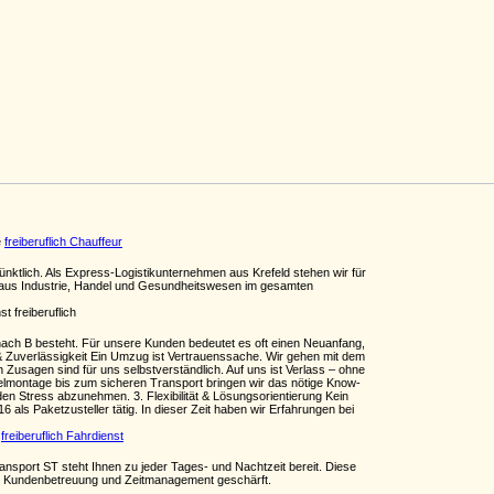
e
freiberuflich Chauffeur
ünktlich. Als Express-Logistikunternehmen aus Krefeld stehen wir für
en aus Industrie, Handel und Gesundheitswesen im gesamten
st freiberuflich
ch B besteht. Für unsere Kunden bedeutet es oft einen Neuanfang,
n & Zuverlässigkeit Ein Umzug ist Vertrauenssache. Wir gehen mit dem
 Zusagen sind für uns selbstverständlich. Auf uns ist Verlass – ohne
belmontage bis zum sicheren Transport bringen wir das nötige Know-
en Stress abzunehmen. 3. Flexibilität & Lösungsorientierung Kein
6 als Paketzusteller tätig. In dieser Zeit haben wir Erfahrungen bei
e
freiberuflich Fahrdienst
nsport ST steht Ihnen zu jeder Tages- und Nachtzeit bereit. Diese
 der Kundenbetreuung und Zeitmanagement geschärft.