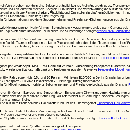
kein Versprechen, sondern eine Selbstverständlichkeit ist. Mein Anspruch ist es, Transporte 
ller und effizienter zu machen. Sorgfalt, Pünktlichkeit und Verantwortungsbewusstsein bilde
und langfristige Partnerschaften. Flexibilität und Einsatzbereitschaft ermöglichen es mir, in
ienst für Mannheim, Heidelberg und Umgebung.
ht für Lagerhaltung, motivierte Subunternehmer und Freelancer-Küchenmontage aus der B
cs.de Kleintransporte - Kurierfahrten - Botendienste • Hausmeisterservice samt Gartenarbeit
ür Lagerwirtschaft, motivierte Freiberufler und Selbständige erledigen
freiberuflich Landscha
tschland und EU. Wir sind zuverlässig, pünktlich und korrekt. Bei uns ist Ihre Ladung in sic
bieten flexible Transportlösungen zu fairen Preisen und behandeln jedes Transportgut mit größ
er Sparte Lagerhaltung, Ausschreibungen suchende Freelancer und Freiberufler übernehmen
ogistik, Transportdienstleistung für Fahrzeug einschließlich Anhänger, die 3,5t nicht Überschr
Bereich Lagerwirtschaft, kostengünstige Freelancer und Selbständige -
Freiberufler Logistik
Angebot per WhatsApp/E-Mail • Foto-Doku auf Wunsch • Abrechnung transparent (Festpreis od
istik, Freelancer (Landschaftsbau) und Freiberufler aus dem Gewerke
Freiberufler Möbelmon
t 80+ Fahrzeugen (bis 3,5t) und 70 Fahrern. Wir liefern B2B/B2C in Berlin, Brandenburg, Leip
2B-Transporte • Flexible Einsatzzeiten • Kurzfristige Auftragsübernahme
t für Möbelmontage, motivierte Subunternehmer und Freelancer-Logistik aus der Branche
F
tner für Kurier-, Express- und Sonderfahrten. Bundesweite Direkttransporte, Nachtfahrten und
ünktlichkeit und persönliche Betreuung. Wir liefern nicht nur Sendungen, sondern Lösungen -
 uns an erster Stelle.
n Ebene aus dem Branchenindex Fachkräfte rund um das Themengebiet
Freiberufler Objektbet
erdienste deutschlandweit. Zuverlässig, schnell und flexibel – Statco Transport steht für Qual
den Anfragen beantwortet und eine Lösung gefunden.
ür Objektbetreuung, motivierte Freiberufler und Selbständige erledigen
Freiberufler Paketdie
igkeit und Effektivität. Qualität, Zuverlässigkeit, Transparenz.
tdienst, sowie weiteres Personal für
Freiberufler Reinigung