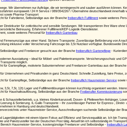
wege. Wir übernehmen nur Aufträge, die wir termingerecht und sauber ausführen können. K
pressfahrten europaweit / 24 H Service / 089/3542267 / Übernahme deutschlandweit innerhalb 
st sowie Pharma-Transport
cht für Fahrdienst, Selbständige aus der Branche
freiberuflich Fulfillment
sowie weiteres Pers
ger Direktkurier für zeitkritische und sensible Sendungen. Wir transportieren Ihre Ware ohn
persönliche Betreuung. Erfahrener Fullfilment/KEP-Logistik-Dienstleister.
llment, sowie weiteres Personal für
freiberuflich Gartenbau
d Firmenumzüge aus einer Hand. Sichere Transporte: Zuverlässige Beförderung von A nach
wicklung inklusive voller Versicherung Fahrzeuge bis 3,5t Nutzlast verfügbar. Bundesweite Dir
Selbständige und Freelancer gesucht aus der Branche
freiberuflich Gartenpflege
- Kurierdien
rner Ausstattung – ideal für Möbel- und Palettentransporte. Versicherungsschutz und GPS-T
 Transporte möglich.
t für Gartenpflege, motivierte Subunternehmer und Freelancer-Gartenbau aus der Branch
te für Unternehmen und Privatkunden in ganz Deutschland. Schnelle Zustellung, faire Preise
cht für Gartenpflege, Selbständige aus der Branche
freiberuflich Hausmeister-Service
sowie 
 3,5t, 7,5t, 12t) Lager und Fulfillmentlösungen können kurzfristig organisiert werden. Int
cht für Haushaltsauflösung, Selbständige aus der Branche
Freiberufler Kommissionierung
sow
e & Schaustellerbetrieb, u.a. kleines Kinderkarussell, Dosen- & Pfeilewerfen-Anhänger, Lose
 -Leerung & Sortierung. IL-Gallo Transporte – Ihr zuverlässiger Partner für Express-, Direkt
ternehmen in Hamburg und deutschlandweit.
enverzeichnis unter Hausmeister-Service, Ausschreibungen suchende Selbständige der Br
und Lagertätigkeiten mit einem klaren Fokus auf Effizienz und Servicequalität an. Ich bin Tr
ote und Paketzusteller bei der Deutschen Post tätig. Aktuell bin ich selbstständig im Transpo
 Bereich Hausmeister-Service, kostengünstige Freelancer und Selbständige -
freiberuflich L