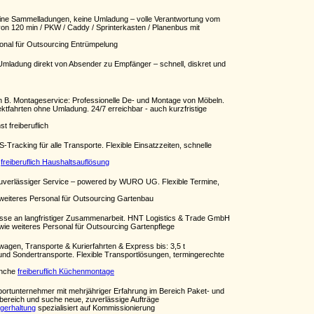
eine Sammelladungen, keine Umladung – volle Verantwortung vom
von 120 min / PKW / Caddy / Sprinterkasten / Planenbus mit
onal für Outsourcing Entrümpelung
e Umladung direkt von Absender zu Empfänger – schnell, diskret und
 B. Montageservice: Professionelle De- und Montage von Möbeln.
ektfahrten ohne Umladung. 24/7 erreichbar - auch kurzfristige
st freiberuflich
racking für alle Transporte. Flexible Einsatzzeiten, schnelle
e
freiberuflich Haushaltsauflösung
, zuverlässiger Service – powered by WURO UG. Flexible Termine,
weiteres Personal für Outsourcing Gartenbau
eresse an langfristiger Zusammenarbeit. HNT Logistics & Trade GmbH
ie weiteres Personal für Outsourcing Gartenpflege
wagen, Transporte & Kurierfahrten & Express bis: 3,5 t
- und Sondertransporte. Flexible Transportlösungen, termingerechte
anche
freiberuflich Küchenmontage
ansportunternehmer mit mehrjähriger Erfahrung im Bereich Paket- und
rtbereich und suche neue, zuverlässige Aufträge
agerhaltung
spezialisiert auf Kommissionierung