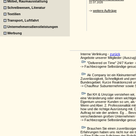
Möbel, Raumausstattung
Schreibwesen, Literatur
Textilien
Transport, Luftfahrt
Unternehmensdienstleistungen
Werbung
Interne Verlinkung -
zurück
Angebote unserer Mitglieder (Auszug)
"Delivered on Time" 24/7 Kurier-
-> Fachbezogene Selbständige gesuch
Ak Company ist ein Kleinunterneh
Zuverlässigkeit, Schnelligkeit und p
Bundesgebiet. Kurze Reaktionszeit u
-> Chauffeur Subunternehmer sowie 
Bei KH & Umzüge verstehen wir, 
eine Veränderung oder einen wichtigen
Eigentum unserer Kunden so um, als wä
Wenn und Aber. 2. Professionalität m
how und die richtige Ausrüstung mit.
Auftrag ist wie der andere. Eg ... Bev
verschiedenen großen Unternehmen
-> Fachbezogene Selbständige gesuch
Brauchen Sie einen zuverlässigen
Erfahrungen haben uns nicht nur ein 
-> Eine Fülle von Aufträgen der Rubri