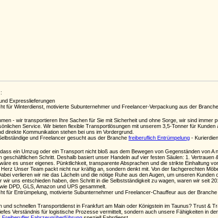
:
 und Expresslieferungen
t für Winterdienst, motivierte Subunternehmer und Freelancer-Verpackung aus der Branch
men - wir transportieren Ihre Sachen für Sie mit Sicherheit und ohne Sorge, wir sind immer p
ersönlichen Service. Wir bieten flexible Transportlösungen mit unserem 3,5-Tonner für Kund
nd direkte Kommunikation stehen bei uns im Vordergrund.
Selbständige und Freelancer gesucht aus der Branche
freiberuflich Entrümpelung
- Kurierdien
dass ein Umzug oder ein Transport nicht bloß aus dem Bewegen von Gegenständen von A na
 geschäftlichen Schritt. Deshalb basiert unser Handeln auf vier festen Säulen: 1. Vertraue
re es unser eigenes. Pünktlichkeit, transparente Absprachen und die strikte Einhaltung von
it Herz Unser Team packt nicht nur kräftig an, sondern denkt mit. Von der fachgerechten Mö
 Dabei verlieren wir nie das Lächeln und die nötige Ruhe aus den Augen, um unseren Kunden d
or wir uns entschieden haben, den Schritt in die Selbstständigkeit zu wagen, waren wir seit 201
 wie DPD, GLS, Amazon und UPS gesammelt.
t für Entrümpelung, motivierte Subunternehmer und Freelancer-Chauffeur aus der Branch
 und schnellen Transportdienst in Frankfurt am Main oder Königstein im Taunus? Trust & Tra
tiefes Verständnis für logistische Prozesse vermittelt, sondern auch unsere Fähigkeiten in
k
Freiberufler Fahrzeugüberführung
speziell Fahrdienst