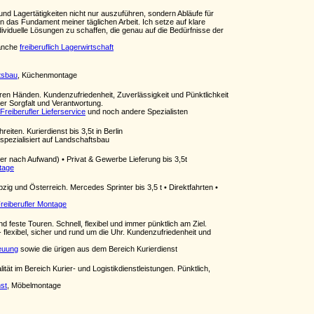
und Lagertätigkeiten nicht nur auszuführen, sondern Abläufe für
n das Fundament meiner täglichen Arbeit. Ich setze auf klare
dividuelle Lösungen zu schaffen, die genau auf die Bedürfnisse der
ranche
freiberuflich Lagerwirtschaft
ftsbau
, Küchenmontage
heren Händen. Kundenzufriedenheit, Zuverlässigkeit und Pünktlichkeit
ter Sorgfalt und Verantwortung.
Freiberufler Lieferservice
und noch andere Spezialisten
eiten. Kurierdienst bis 3,5t in Berlin
spezialisiert auf Landschaftsbau
er nach Aufwand) • Privat & Gewerbe Lieferung bis 3,5t
tage
zig und Österreich. Mercedes Sprinter bis 3,5 t • Direktfahrten •
reiberufler Montage
 feste Touren. Schnell, flexibel und immer pünktlich am Ziel.
 flexibel, sicher und rund um die Uhr. Kundenzufriedenheit und
reuung
sowie die ürigen aus dem Bereich Kurierdienst
ität im Bereich Kurier- und Logistikdienstleistungen. Pünktlich,
nst
, Möbelmontage