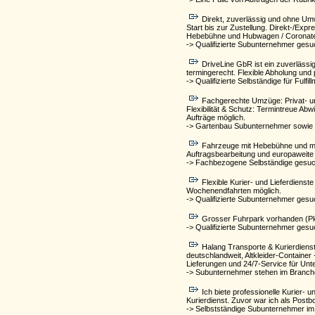
Direkt, zuverlässig und ohne Um
Start bis zur Zustellung. Direkt-/Ex
Hebebühne und Hubwagen / Coronate
-> Qualifizierte Subunternehmer gesu
DriveLine GbR ist ein zuverlässi
termingerecht. Flexible Abholung und 
-> Qualifizierte Selbständige für Fulfi
Fachgerechte Umzüge: Privat- un
Flexibilität & Schutz: Termintreue Ab
Aufträge möglich.
-> Gartenbau Subunternehmer sowie 
Fahrzeuge mit Hebebühne und mode
Auftragsbearbeitung und europaweite
-> Fachbezogene Selbständige gesuch
Flexible Kurier- und Lieferdiens
Wochenendfahrten möglich.
-> Qualifizierte Subunternehmer gesu
Grosser Fuhrpark vorhanden (Pkw,
-> Qualifizierte Subunternehmer gesu
Halang Transporte & Kurierdienst
deutschlandweit, Altkleider-Container
Lieferungen und 24/7-Service für Un
-> Subunternehmer stehen im Branch
Ich biete professionelle Kurier- 
Kurierdienst. Zuvor war ich als Postb
-> Selbstständige Subunternehmer im