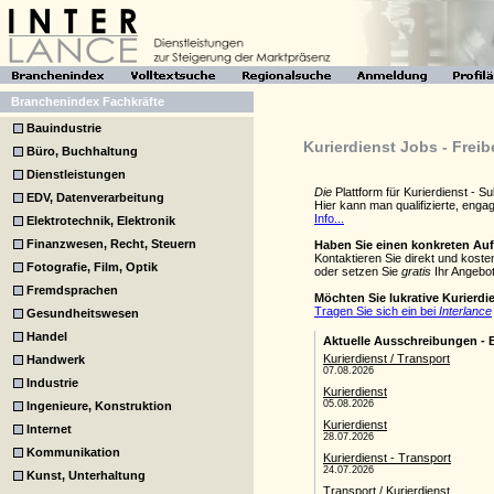
Branchenindex Fachkräfte
Bauindustrie
Kurierdienst Jobs - Frei
Büro, Buchhaltung
Dienstleistungen
Die
Plattform für Kurierdienst - 
EDV, Datenverarbeitung
Hier kann man qualifizierte, eng
Info...
Elektrotechnik, Elektronik
Finanzwesen, Recht, Steuern
Haben Sie einen konkreten Au
Kontaktieren Sie direkt und koste
Fotografie, Film, Optik
oder setzen Sie
gratis
Ihr Angebot
Fremdsprachen
Möchten Sie lukrative Kurierd
Tragen Sie sich ein bei
Interlance
Gesundheitswesen
Handel
Handwerk
Industrie
Ingenieure, Konstruktion
Internet
Kommunikation
Kunst, Unterhaltung