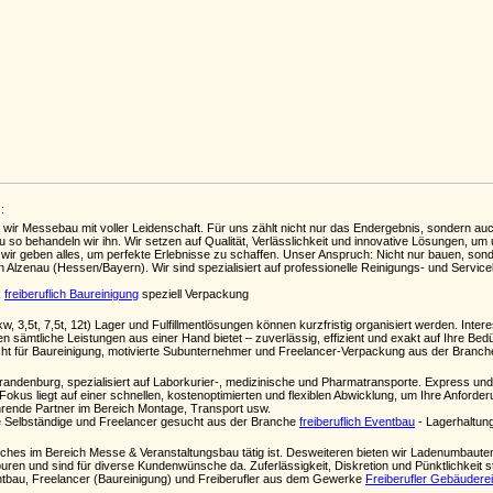
:
wir Messebau mit voller Leidenschaft. Für uns zählt nicht nur das Endergebnis, sondern auch
nau so behandeln wir ihn. Wir setzen auf Qualität, Verlässlichkeit und innovative Lösungen, u
r geben alles, um perfekte Erlebnisse zu schaffen. Unser Anspruch: Nicht nur bauen, sonde
n Alzenau (Hessen/Bayern). Wir sind spezialisiert auf professionelle Reinigungs- und Servic
k
freiberuflich Baureinigung
speziell Verpackung
 3,5t, 7,5t, 12t) Lager und Fulfillmentlösungen können kurzfristig organisiert werden. Inter
nen sämtliche Leistungen aus einer Hand bietet – zuverlässig, effizient und exakt auf Ihre Be
ht für Baureinigung, motivierte Subunternehmer und Freelancer-Verpackung aus der Branc
/Brandenburg, spezialisiert auf Laborkurier-, medizinische und Pharmatransporte. Express und
Fokus liegt auf einer schnellen, kostenoptimierten und flexiblen Abwicklung, um Ihre Anforderu
hrende Partner im Bereich Montage, Transport usw.
Selbständige und Freelancer gesucht aus der Branche
freiberuflich Eventbau
- Lagerhaltung 
lches im Bereich Messe & Veranstaltungsbau tätig ist. Desweiteren bieten wir Ladenumbaute
ren und sind für diverse Kundenwünsche da. Zuferlässigkeit, Diskretion und Pünktlichkeit st
entbau, Freelancer (Baureinigung) und Freiberufler aus dem Gewerke
Freiberufler Gebäudere