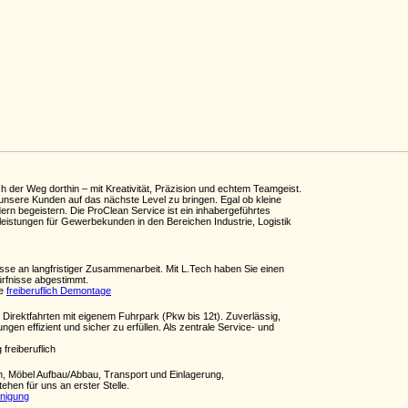
 der Weg dorthin – mit Kreativität, Präzision und echtem Teamgeist.
m unsere Kunden auf das nächste Level zu bringen. Egal ob kleine
rn begeistern. Die ProClean Service ist ein inhabergeführtes
eleistungen für Gewerbekunden in den Bereichen Industrie, Logistik
esse an langfristiger Zusammenarbeit. Mit L.Tech haben Sie einen
dürfnisse abgestimmt.
he
freiberuflich Demontage
 Direktfahrten mit eigenem Fuhrpark (Pkw bis 12t). Zuverlässig,
ngen effizient und sicher zu erfüllen. Als zentrale Service- und
freiberuflich
n, Möbel Aufbau/Abbau, Transport und Einlagerung,
ehen für uns an erster Stelle.
inigung