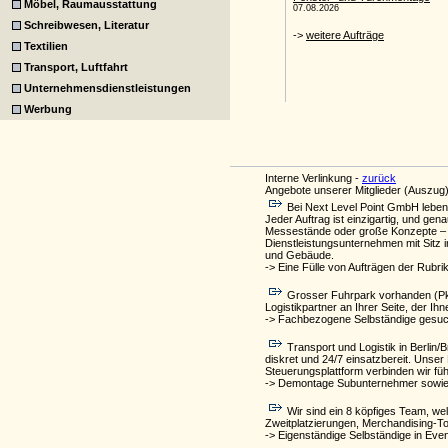
Möbel, Raumausstattung
Schreibwesen, Literatur
Textilien
Transport, Luftfahrt
Unternehmensdienstleistungen
Werbung
Interne Verlinkung -
zurück
Angebote unserer Mitglieder (Auszug)
Bei Next Level Point GmbH leben 
Jeder Auftrag ist einzigartig, und ge
Messestände oder große Konzepte – wi
Dienstleistungsunternehmen mit Sitz i
und Gebäude.
-> Eine Fülle von Aufträgen der Rubri
Grosser Fuhrpark vorhanden (Pkw,
Logistikpartner an Ihrer Seite, der Ih
-> Fachbezogene Selbständige gesuc
Transport und Logistik in Berlin
diskret und 24/7 einsatzbereit. Unser 
Steuerungsplattform verbinden wir fü
-> Demontage Subunternehmer sowie 
Wir sind ein 8 köpfiges Team, we
Zweitplatzierungen, Merchandising-Tou
-> Eigenständige Selbständige in Ev