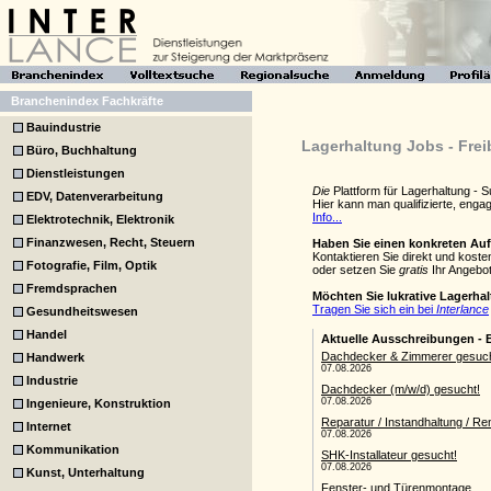
Branchenindex Fachkräfte
Bauindustrie
Lagerhaltung Jobs - Fre
Büro, Buchhaltung
Dienstleistungen
Die
Plattform für Lagerhaltung -
EDV, Datenverarbeitung
Hier kann man qualifizierte, eng
Info...
Elektrotechnik, Elektronik
Finanzwesen, Recht, Steuern
Haben Sie einen konkreten Au
Kontaktieren Sie direkt und kost
Fotografie, Film, Optik
oder setzen Sie
gratis
Ihr Angebot
Fremdsprachen
Möchten Sie lukrative Lagerha
Tragen Sie sich ein bei
Interlance
Gesundheitswesen
Handel
Handwerk
Industrie
Ingenieure, Konstruktion
Internet
Kommunikation
Kunst, Unterhaltung