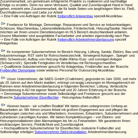
Zusammenarbeit, um gemeinsam erfolgreiche Projekte zu realisieren und nachhaltige
Erfolge zu erzielen. Denn nur wenn Vertrauen, Qualität und Zuverlässigkeit Hand in Hand
gehen, entsteht eine Zusammenarbeit, die für beide Seiten von langfristigem Wert ist. Fleiß,
Durchhaltevermögen und Liebe zur Arbeit!
-> Eine Fülle von Aufträgen der Rubrik
freiberuflich Anlagenbau
speziell Akustikbau
Freelancer für Montage, Demontage, Reparaturen und Service an Industrieanlagen,
Schlosser, Maschinenbau, Lebensmittelindustrie, Fördertechnik, Heizung/Sanitär. Hiermit
möchten wir Ihnen unsere Dienstleistungen im HLS Bereich deutschlandweit anbieten.
Unsere Mitarbeiter sind ausgebildete Facharbeiter und arbeiten eigenständig nach Plan.
-> Eine Fülle von Aufträgen der Rubrik
freiberuflich Arbeitnehmerüberlassung
speziell
Anlagenbau
Ihr kompetenter Subunternehmer im Bereich Heizung, Lüftung, Sanitär, Elektro, Bau und
Industriemontage. RST steht für Rohrschweisstechnik. Vorwiegend Autogen-, Spiegel- und
WIG-Schweissen, Aufbau von Heizung-/Kälte-/Klima-/Gas- und sonstigen Anlagen
(Schwarzrohr). Spezielle Fertigkeiten im Verteilerbau mit Richtungsschweißen.
-> Qualifizierte Subunternehmer gesucht für Anlagenbau, Freiberufler aus der Branche
Freiberufler Demontage
sowie weiteres Personal für Outsourcing Akustikbau
Unser Unternehmen, die SAEG GmbH (Crailsheim), gegründet im Jahr 2000, seit mehr
als 20 Jahren auf dem Markt etabliert, erbringt vorrangig Leistungen im Montagebereich im
Rahmen einer Arbeitnehmerüberlassung in folgenden Bereichen: Lüftung. Verlässliche
Dienstleistung in AÜ mit eigener Mannschaft und 20 Jahren Erfahrung in der Branche.
-> Demontage Subunternehmer sowie Selbständige und Freelancer gesucht aus der
Branche
Subunternehmer Eisenflechter
- Heizungsbau freiberuflich
Visionen bauen - wir schaffen Realität! Wir bieten einen unbegrenzten Umfang an
Bauarbeiten an. Wir führen unsere Arbeit mit großem Engagement aus und pflegen die
Beziehungen zwischen uns und Mitarbeitern, Investoren, Entwicklern, Subunternehmern und
zufriedenen zukünftigen Kunden. Wir bieten Komplettlösungen – von Elektro- und
Heizungsinstallationen über Alarmanlagen bis hin zu Feinarbeiten. Wir garantieren Ihnen
erstklassigen Service, Pünktlichkeit und Zuverlässigkeit.
-> Hochqualifizierte Subunternehmer für Eisenflechter, motivierte Freiberufler und
Selbständige erledigen
Subunternehmer Elektroinstallation
, Arbeitnehmerüberlassung