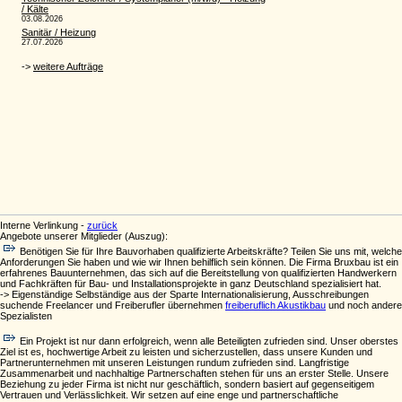
Interne Verlinkung -
zurück
Angebote unserer Mitglieder (Auszug):
Benötigen Sie für Ihre Bauvorhaben qualifizierte Arbeitskräfte? Teilen Sie uns mit, welche
Anforderungen Sie haben und wie wir Ihnen behilflich sein können. Die Firma Bruxbau ist ein
erfahrenes Bauunternehmen, das sich auf die Bereitstellung von qualifizierten Handwerkern
und Fachkräften für Bau- und Installationsprojekte in ganz Deutschland spezialisiert hat.
-> Eigenständige Selbständige aus der Sparte Internationalisierung, Ausschreibungen
suchende Freelancer und Freiberufler übernehmen
freiberuflich Akustikbau
und noch andere
Spezialisten
Ein Projekt ist nur dann erfolgreich, wenn alle Beteiligten zufrieden sind. Unser oberstes
Ziel ist es, hochwertige Arbeit zu leisten und sicherzustellen, dass unsere Kunden und
Partnerunternehmen mit unseren Leistungen rundum zufrieden sind. Langfristige
Zusammenarbeit und nachhaltige Partnerschaften stehen für uns an erster Stelle. Unsere
Beziehung zu jeder Firma ist nicht nur geschäftlich, sondern basiert auf gegenseitigem
Vertrauen und Verlässlichkeit. Wir setzen auf eine enge und partnerschaftliche