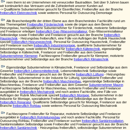
reen therm ist ein Unternehmen mit verwurzelter Bautradition. Seit über 9 Jahren bauen
wir kontinuierlich das Vertrauen und die Zufriedenheit unserer Kunden auf.
-> Qualifizierte Subunternehmer gesucht für Eisenflechter, Freiberufler aus der Branche
freiberuflich Elektrotechnik
sowie weiteres Personal für Outsourcing Demontage
Alle Branchenbegriffe der dritten Ebene aus dem Branchenindex Fachkräfte rund um
das Themengebiet
Freiberufler Fördertechnik
sowie die ürigen aus dem Bereich
Heizungsbau, hochqualifizierte Subunternehmer für Fördertechnik, motivierte Selbständige
und Freelancer erledigen
freiberuflich Gas-/Wasserinstallateur
, Gas-/Wasserinstallateur
Selbständige sowie Freiberufler und Freelancer gesucht aus der Branche
freiberuflich
Haustechnik
- Heizungsbau freiberuflich, eine Fülle von Aufträgen der Rubrik Haustechnik
speziell
freiberuflich Heizungstechnik
. Personal für Outsourcing Haustechnik, Freiberufler
und Freelancer suchen
freiberuflich Industriemontage
, qualifizierte Subunternehmer für
Industriemontage, sowie weiteres Personal für
freiberuflich Kältetechnik
, eigenständige
Selbständige in Kältetechnik, Freelancer und Freiberufler aus dem Gewerke
Subunternehmer Klempner
. Fachbezogene Freiberufler gesucht für Klempner, motivierte
Subunternehmer und Selbständige aus der Branche
freiberuflich Klimatechnik
Eigenständige Subunternehmer in Klimatechnik, Freelancer und Selbständige aus dem
Gewerke
freiberuflich Lebensmitteltechnik
, Lebensmitteltechnik Selbständige sowie
Freiberufler und Freelancer gesucht aus der Branche
freiberuflich Lüftung
- Heizungsbau
freiberuflich, Subunternehmer in der Industrie für Lüftung, spezialisierte Freiberufler und
Selbständige aus der Branche
freiberuflich Maschinenbau
, eigenständige Selbständige in
Maschinenbau, Freelancer und Freiberufler aus dem Gewerke
Subunternehmer Maurer
.
Fachbezogene Selbständige für Maschinenbau, motivierte Freiberufler und Freelancer
ausgebildet in
freiberuflich Mechatronik
und noch andere Fachkräfte, eine Fülle von
Aufträgen der Rubrik Mechatronik speziell
freiberuflich Montage
, Subunternehmer in der
Industrie für Montage, spezialisierte Freiberufler und Selbständige aus der Branche
freiberuflich Reparatur
. Qualifizierte Selbständige gesucht für Montage, Freelancer aus der
Branche
freiberuflich Rohbau
sowie weiteres Personal für Outsourcing Mechatronik
Fachbezogene Freiberufler für Reparatur, motivierte Selbständige und Freelancer
ausgebildet in
freiberuflich Rohrleitungsbau
und noch andere Fachkräfte. Personal für
Outsourcing Rohbau, Freiberufler und Freelancer suchen
freiberuflich Sanitärinstallation
,
Sanitärinstallation Selbständige sowie Freiberufler und Freelancer gesucht aus der Branche
freiberuflich Sanitärtechnik
- Heizungsbau freiberuflich, selbstständige Subunternehmer im