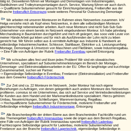
tätig ist. Desweiteren führen wir Montagen und Demontagen von Industrieregalen,
Stahlbühnen und Trolleytransportanlagen durch. Service, Wartung führen wir auch durch.
-> Qualifizierte Subunternehmer gesucht für Einrichtungsberatung, Freiberufler aus der
Branche
freiberuflich Entsorgung
sowie weiteres Personal für Outsourcing Demontage
Wir arbeiten mit unseren Monteuren im Rahmen eines Netzwerkes zusammen. Ich/
Helga verstehe mich als Kopf eines Netzwerkes, in dem alle selbständigen Monteure
gleichberechtigt nebeneinander arbeiten. Auch neue Monteure sind nicht Sub-Sub-Sub-
Unternehmer von einem bereits im Netzwerk eingebundenen Monteur. Ich habe jahrelang
Merchandising in Baumärkten durchgeführt und mich oft geärgert, das sooo viele Leute von
meiner Hände Arbeit gut leben und für mich als Ausführenden der Lohn nicht zu leben
gereicht hat. Wir führen selbst aus & vermitteln Aufträge aus Industrie & Handwerk an
selbständige Industriemechaniker, Schlosser, Stahlbauer, Elektriker u.ä. Leistungsumfang
Montage, Demontage & Umsetzen von Maschinen und Fließlinien, sowie Industrieregalbau.
-> Eine Fülle von Aufträgen der Rubrik
Freiberufler Eventbau
speziell Entsorgung
Wir schrauben alles fest und lösen jedes Problem! Wir sind ein slowakisches
Unternehmen, spezialisiert auf Subunternehmerleistungen im Bereich der Montage-,
Demontage- und Elektroinstallationsarbeiten in der EU. Offen für langfristige und kurzfristige
Zusammenarbeit, suchen wir Partner.
-> Eigenständige Selbständige in Eventbau, Freelancer (Elektroinstallation) und Freiberufler
aus dem Gewerke
freiberuflich Fördertechnik
Zur Zeit sind ca. 22 Monteure im Netzwerk. Jeder Monteur hat noch eigene
Beziehungen zu Aufträgen, von denen gelegentlich auch andere Monteure des Netzwerkes
profitieren. comotus ist ein Unternehmen, das sich auf Service und Vertriebsdienstleistungen
für Kunden aus dem Handel und der Markenartikelindustrie spezialisiert. Hierzu gehören:
Umbau, Neueinrichtungen, Schließungen, Warenverräumung, Regalbau.
-> Hochqualifizierte Subunternehmer für Fördertechnik, motivierte Freiberufler und
Selbständige erledigen
freiberuflich Industriemontage
, Entsorgung
Alle Branchenbegriffe der dritten Ebene aus dem Branchenindex Fachkräfte rund um
das Themengebiet
freiberuflich Innenausbau
sowie die ürigen aus dem Bereich Regalbau,
eine Fülle von Aufträgen der Rubrik Innenausbau speziell
freiberuflich Ladenbau
.
Fachbezogene Selbständige gesucht für Ladenbau, motivierte Subunternehmer und
Freelancer aus der Branche
freiberuflich Lagertechnik
, eigenständige Selbständige in