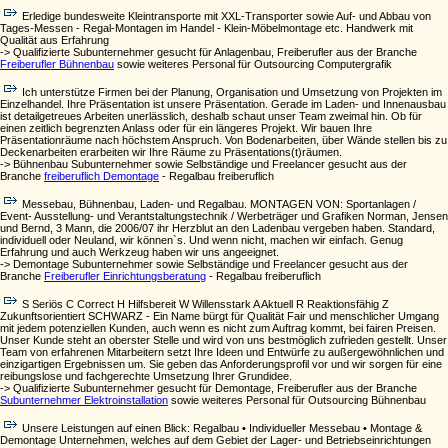
Erledige bundesweite Kleintransporte mit XXL-Transporter sowie Auf- und Abbau von
Tages-Messen - Regal-Montagen im Handel - Klein-Möbelmontage etc. Handwerk mit
Qualität aus Erfahrung
-> Qualifizierte Subunternehmer gesucht für Anlagenbau, Freiberufler aus der Branche
Freiberufler Bühnenbau
sowie weiteres Personal für Outsourcing Computergrafik
Ich unterstütze Firmen bei der Planung, Organisation und Umsetzung von Projekten im
Einzelhandel. Ihre Präsentation ist unsere Präsentation. Gerade im Laden- und Innenausbau
ist detailgetreues Arbeiten unerlässlich, deshalb schaut unser Team zweimal hin. Ob für
einen zeitlich begrenzten Anlass oder für ein längeres Projekt. Wir bauen Ihre
Präsentationräume nach höchstem Anspruch. Von Bodenarbeiten, über Wände stellen bis zu
Deckenarbeiten erarbeiten wir Ihre Räume zu Präsentations(t)räumen.
-> Bühnenbau Subunternehmer sowie Selbständige und Freelancer gesucht aus der
Branche
freiberuflich Demontage
- Regalbau freiberuflich
Messebau, Bühnenbau, Laden- und Regalbau. MONTAGEN VON: Sportanlagen /
Event- Ausstellung- und Verantstaltungstechnik / Werbeträger und Grafiken Norman, Jensen
und Bernd, 3 Mann, die 2006/07 ihr Herzblut an den Ladenbau vergeben haben. Standard,
individuell oder Neuland, wir können`s. Und wenn nicht, machen wir einfach. Genug
Erfahrung und auch Werkzeug haben wir uns angeeignet.
-> Demontage Subunternehmer sowie Selbständige und Freelancer gesucht aus der
Branche
Freiberufler Einrichtungsberatung
- Regalbau freiberuflich
S Seriös C Correct H Hilfsbereit W Willensstark A Aktuell R Reaktionsfähig Z
Zukunftsorientiert SCHWARZ - Ein Name bürgt für Qualität Fair und menschlicher Umgang
mit jedem potenziellen Kunden, auch wenn es nicht zum Auftrag kommt, bei fairen Preisen.
Unser Kunde steht an oberster Stelle und wird von uns bestmöglich zufrieden gestellt. Unser
Team von erfahrenen Mitarbeitern setzt Ihre Ideen und Entwürfe zu außergewöhnlichen und
einzigartigen Ergebnissen um. Sie geben das Anforderungsprofil vor und wir sorgen für eine
reibungslose und fachgerechte Umsetzung Ihrer Grundidee.
-> Qualifizierte Subunternehmer gesucht für Demontage, Freiberufler aus der Branche
Subunternehmer Elektroinstallation
sowie weiteres Personal für Outsourcing Bühnenbau
Unsere Leistungen auf einen Blick: Regalbau • Individueller Messebau • Montage &
Demontage Unternehmen, welches auf dem Gebiet der Lager- und Betriebseinrichtungen