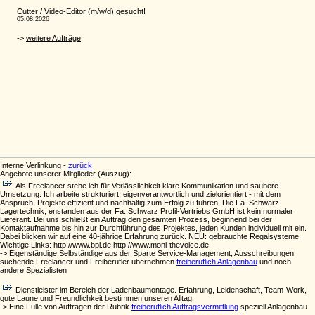
Interne Verlinkung -
zurück
Angebote unserer Mitglieder (Auszug):
Als Freelancer stehe ich für Verlässlichkeit klare Kommunikation und saubere
Umsetzung. Ich arbeite strukturiert, eigenverantwortlich und zielorientiert - mit dem
Anspruch, Projekte effizient und nachhaltig zum Erfolg zu führen. Die Fa. Schwarz
Lagertechnik, enstanden aus der Fa. Schwarz Profil-Vertriebs GmbH ist kein normaler
Lieferant. Bei uns schließt ein Auftrag den gesamten Prozess, beginnend bei der
Kontaktaufnahme bis hin zur Durchführung des Projektes, jeden Kunden individuell mit ein.
Dabei blicken wir auf eine 40-jährige Erfahrung zurück. NEU: gebrauchte Regalsysteme
Wichtige Links: http://www.bpl.de http://www.moni-thevoice.de
-> Eigenständige Selbständige aus der Sparte Service-Management, Ausschreibungen
suchende Freelancer und Freiberufler übernehmen
freiberuflich Anlagenbau
und noch
andere Spezialisten
Dienstleister im Bereich der Ladenbaumontage. Erfahrung, Leidenschaft, Team-Work,
gute Laune und Freundlichkeit bestimmen unseren Alltag.
-> Eine Fülle von Aufträgen der Rubrik
freiberuflich Auftragsvermittlung
speziell Anlagenbau