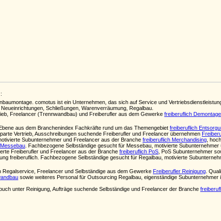
:
enbaumontage. comotus ist ein Unternehmen, das sich auf Service und Vertriebsdienstleistu
u, Neueinrichtungen, Schließungen, Warenverräumung, Regalbau.
rtrieb, Freelancer (Trennwandbau) und Freiberufler aus dem Gewerke
freiberuflich Demontage
ten Ebene aus dem Branchenindex Fachkräfte rund um das Themengebiet
freiberuflich Entsorg
Sparte Vertrieb, Ausschreibungen suchende Freiberufler und Freelancer übernehmen
Freiber
motivierte Subunternehmer und Freelancer aus der Branche
freiberuflich Merchandising
, hoch
ch Messebau
. Fachbezogene Selbständige gesucht für Messebau, motivierte Subunternehmer
isierte Freiberufler und Freelancer aus der Branche
freiberuflich PoS
, PoS Subunternehmer sow
ung freiberuflich. Fachbezogene Selbständige gesucht für Regalbau, motivierte Subuntern
n Regalservice, Freelancer und Selbständige aus dem Gewerke
Freiberufler Reinigung
. Qual
wandbau
sowie weiteres Personal für Outsourcing Regalbau, eigenständige Subunternehmer
uch unter Reinigung, Aufträge suchende Selbständige und Freelancer der Branche
freiberuf