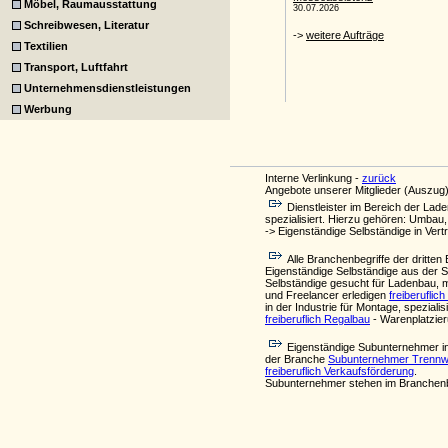
Möbel, Raumausstattung
Schreibwesen, Literatur
Textilien
Transport, Luftfahrt
Unternehmensdienstleistungen
Werbung
Interne Verlinkung -
zurück
Angebote unserer Mitglieder (Auszug)
Dienstleister im Bereich der Lad
spezialisiert. Hierzu gehören: Umba
-> Eigenständige Selbständige in Ve
Alle Branchenbegriffe der drit
Eigenständige Selbständige aus der 
Selbständige gesucht für Ladenbau, 
und Freelancer erledigen
freiberufli
in der Industrie für Montage, spezial
freiberuflich Regalbau
- Warenplatzier
Eigenständige Subunternehmer i
der Branche
Subunternehmer Trenn
freiberuflich Verkaufsförderung
.
Subunternehmer stehen im Branchenb