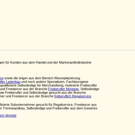
ngen für Kunden aus dem Handel und der Markenartikelindustrie
ung
sowie die ürigen aus dem Bereich Warenplatzierung.
ufler Ladenbau
und noch andere Spezialisten. Fachbezogene
qualifizierte Selbständige für Merchandising, motivierte Freiberufler
 und Freelancer aus der Branche
Freiberufler Montage
, Selbständige
ie Freiberufler und Selbständige gesucht aus der Branche
ehmer und Freelancer aus der Branche
freiberuflich Regalservice
ifizierte Subunternehmer gesucht für Regalservice, Freelancer aus
 in Trennwandbau, Selbständige und Freiberufler aus dem Gewerke
lich Vertrieb