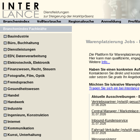
Branchenindex Fachkräfte
Bauindustrie
Warenplatzierung Jobs - 
Büro, Buchhaltung
Dienstleistungen
Die
Plattform für Warenplatzieru
EDV, Datenverarbeitung
Hier kann man qualifizierte, eng
Weitere
Info...
Elektrotechnik, Elektronik
Finanzwesen, Recht, Steuern
Haben Sie einen konkreten Au
Kontaktieren Sie direkt und kost
Fotografie, Film, Optik
oder setzen Sie
gratis
Ihr Angebot
Fremdsprachen
Möchten Sie lukrative Warenpl
Tragen Sie sich ein bei
Interlance
Gesundheitswesen
Handel
Handwerk
Industrie
Ingenieure, Konstruktion
Internet
Kommunikation
Kunst, Unterhaltung