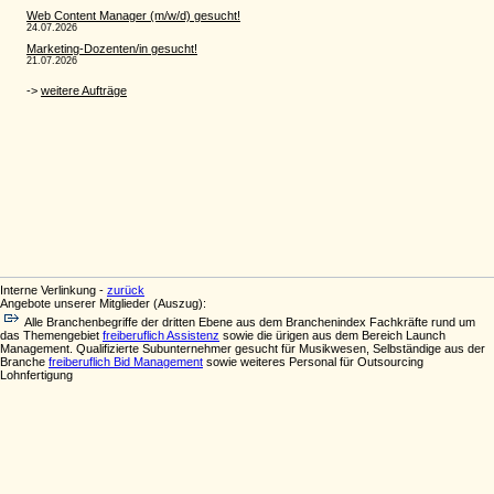
Interne Verlinkung -
zurück
Angebote unserer Mitglieder (Auszug):
Alle Branchenbegriffe der dritten Ebene aus dem Branchenindex Fachkräfte rund um
das Themengebiet
freiberuflich Assistenz
sowie die ürigen aus dem Bereich Launch
Management. Qualifizierte Subunternehmer gesucht für Musikwesen, Selbständige aus der
Branche
freiberuflich Bid Management
sowie weiteres Personal für Outsourcing
Lohnfertigung