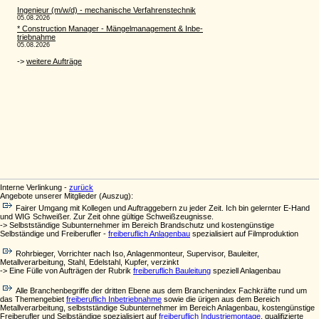
Interne Verlinkung -
zurück
Angebote unserer Mitglieder (Auszug):
Fairer Umgang mit Kollegen und Auftraggebern zu jeder Zeit. Ich bin gelernter E-Hand
und WIG Schweißer. Zur Zeit ohne gültige Schweißzeugnisse.
-> Selbstständige Subunternehmer im Bereich Brandschutz und kostengünstige
Selbständige und Freiberufler -
freiberuflich Anlagenbau
spezialisiert auf Filmproduktion
Rohrbieger, Vorrichter nach Iso, Anlagenmonteur, Supervisor, Bauleiter,
Metallverarbeitung, Stahl, Edelstahl, Kupfer, verzinkt
-> Eine Fülle von Aufträgen der Rubrik
freiberuflich Bauleitung
speziell Anlagenbau
Alle Branchenbegriffe der dritten Ebene aus dem Branchenindex Fachkräfte rund um
das Themengebiet
freiberuflich Inbetriebnahme
sowie die ürigen aus dem Bereich
Metallverarbeitung, selbstständige Subunternehmer im Bereich Anlagenbau, kostengünstige
Freiberufler und Selbständige spezialisiert auf
freiberuflich Industriemontage
, qualifizierte