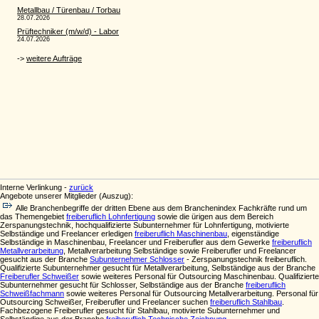
Interne Verlinkung -
zurück
Angebote unserer Mitglieder (Auszug):
Alle Branchenbegriffe der dritten Ebene aus dem Branchenindex Fachkräfte rund um
das Themengebiet
freiberuflich Lohnfertigung
sowie die ürigen aus dem Bereich
Zerspanungstechnik, hochqualifizierte Subunternehmer für Lohnfertigung, motivierte
Selbständige und Freelancer erledigen
freiberuflich Maschinenbau
, eigenständige
Selbständige in Maschinenbau, Freelancer und Freiberufler aus dem Gewerke
freiberuflich
Metallverarbeitung
, Metallverarbeitung Selbständige sowie Freiberufler und Freelancer
gesucht aus der Branche
Subunternehmer Schlosser
- Zerspanungstechnik freiberuflich.
Qualifizierte Subunternehmer gesucht für Metallverarbeitung, Selbständige aus der Branche
Freiberufler Schweißer
sowie weiteres Personal für Outsourcing Maschinenbau. Qualifizierte
Subunternehmer gesucht für Schlosser, Selbständige aus der Branche
freiberuflich
Schweißfachmann
sowie weiteres Personal für Outsourcing Metallverarbeitung. Personal für
Outsourcing Schweißer, Freiberufler und Freelancer suchen
freiberuflich Stahlbau
.
Fachbezogene Freiberufler gesucht für Stahlbau, motivierte Subunternehmer und