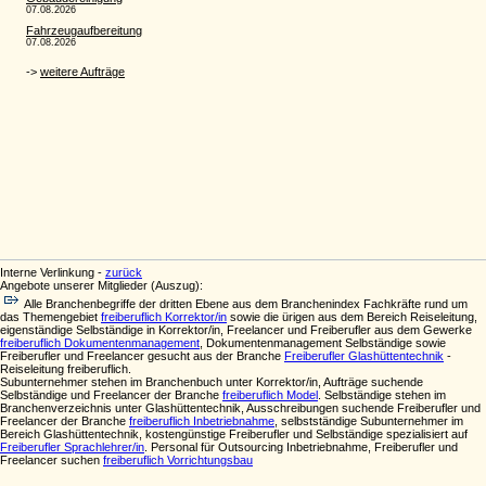
Interne Verlinkung -
zurück
Angebote unserer Mitglieder (Auszug):
Alle Branchenbegriffe der dritten Ebene aus dem Branchenindex Fachkräfte rund um
das Themengebiet
freiberuflich Korrektor/in
sowie die ürigen aus dem Bereich Reiseleitung,
eigenständige Selbständige in Korrektor/in, Freelancer und Freiberufler aus dem Gewerke
freiberuflich Dokumentenmanagement
, Dokumentenmanagement Selbständige sowie
Freiberufler und Freelancer gesucht aus der Branche
Freiberufler Glashüttentechnik
-
Reiseleitung freiberuflich.
Subunternehmer stehen im Branchenbuch unter Korrektor/in, Aufträge suchende
Selbständige und Freelancer der Branche
freiberuflich Model
. Selbständige stehen im
Branchenverzeichnis unter Glashüttentechnik, Ausschreibungen suchende Freiberufler und
Freelancer der Branche
freiberuflich Inbetriebnahme
, selbstständige Subunternehmer im
Bereich Glashüttentechnik, kostengünstige Freiberufler und Selbständige spezialisiert auf
Freiberufler Sprachlehrer/in
. Personal für Outsourcing Inbetriebnahme, Freiberufler und
Freelancer suchen
freiberuflich Vorrichtungsbau